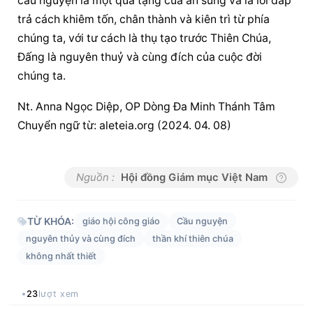
cầu nguyện
 là một quà tặng của ân sủng và là lời đáp 
trả cách khiêm tốn, chân thành và kiên trì từ phía 
chúng ta, với tư cách là thụ tạo trước Thiên Chúa, 
Đấng là nguyên thuỷ và cùng đích của cuộc đời 
chúng ta.
Nt. Anna Ngọc Diệp, OP Dòng Đa Minh Thánh Tâm 
Chuyển ngữ từ: aleteia.org (2024. 04. 08)
Nguồn :
Hội đồng Giám mục Việt Nam
TỪ KHÓA:
giáo hội công giáo
Cầu nguyện
nguyên thủy và cùng đích
thần khí thiên chúa
không nhất thiết
23
lượt xem