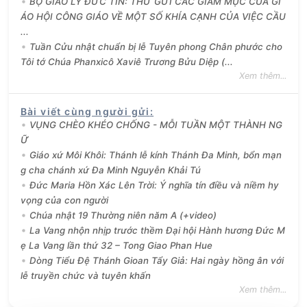
BỘ GIÁO LÝ ĐỨC TIN: THƯ GỬI CÁC GIÁM MỤC CỦA GI
ÁO HỘI CÔNG GIÁO VỀ MỘT SỐ KHÍA CẠNH CỦA VIỆC CẦU
...
Tuần Cửu nhật chuẩn bị lễ Tuyên phong Chân phước cho
Tôi tớ Chúa Phanxicô Xaviê Trương Bửu Diệp (...
Xem thêm...
Bài viết cùng người gửi
:
VỤNG CHÈO KHÉO CHỐNG - MỖI TUẦN MỘT THÀNH NG
Ữ
Giáo xứ Môi Khôi: Thánh lễ kính Thánh Đa Minh, bổn mạn
g cha chánh xứ Đa Minh Nguyễn Khải Tú
Đức Maria Hồn Xác Lên Trời: Ý nghĩa tín điều và niềm hy
vọng của con người
Chúa nhật 19 Thường niên năm A (+video)
La Vang nhộn nhịp trước thềm Đại hội Hành hương Đức M
ẹ La Vang lần thứ 32 – Tong Giao Phan Hue
Dòng Tiểu Đệ Thánh Gioan Tẩy Giả: Hai ngày hồng ân với
lễ truyền chức và tuyên khấn
Xem thêm...