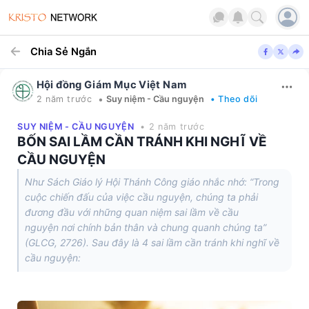
Chia Sẻ Ngắn
Hội đồng Giám Mục Việt Nam
•
2 năm trước
Suy niệm - Cầu nguyện
• Theo dõi
SUY NIỆM - CẦU NGUYỆN
• 2 năm trước
BỐN SAI LẦM CẦN TRÁNH KHI NGHĨ VỀ
CẦU NGUYỆN
Như Sách Giáo lý Hội Thánh Công giáo nhắc nhớ: “Trong
cuộc chiến đấu của việc cầu nguyện, chúng ta phải
đương đầu với những quan niệm sai lầm về cầu
nguyện nơi chính bản thân và chung quanh chúng ta”
(GLCG, 2726). Sau đây là 4 sai lầm cần tránh khi nghĩ về
cầu nguyện: