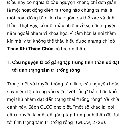
Điều này có nghĩa là 
cầu nguyện
 không chỉ đơn giản 
là một hoạt động diễn ra trong não chúng ta mà là 
một hoạt động tâm linh bao gồm cả thể xác và tinh 
thần. Thật vậy, có một mầu nhiệm về sự 
cầu nguyện
nằm ngoài phạm vi khoa học, vì tâm hồn là nơi thầm 
kín mà lý trí không thể thấu hiểu được nhưng chỉ có 
Thần Khí Thiên Chúa
 có thể dò thấu.
Cầu nguyện
 là cố gắng tập trung tinh thần để đạt 
tới tình trạng tâm trí trống rỗng
Trong một số truyền thống tâm linh, 
cầu nguyện
 hoặc 
suy niệm tập trung vào việc “vét rỗng” bản thân khỏi 
mọi thứ nhằm đạt đến trạng thái “trống rỗng”. Về khía 
cạnh này, Sách GLCG cho biết, “một số khác lại coi 
cầu nguyện
 là một cố gắng tập trung tinh thần để đạt 
tới tình trạng tâm trí trống rỗng” (GLCG, 2726).