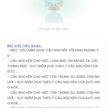
Chưa có dữ liệu
Bài viết liên quan
:
MỤC TIÊU NĂM 2026: CẦU NGUYỆN VỚI KINH PHỤNG V
Ụ
CẦU NGUYỆN CHO VIỆC LOAN BÁO TIN MỪNG TẠI CÁC
THÀNH PHỐ - SUY NIỆM DỰA THEO Ý CẦU NGUYỆN CỦA
ĐỨC ...
CẦU NGUYỆN CHO VIỆC TÔN TRỌNG SỰ SỐNG CON NG
ƯỜI - SUY NIỆM DỰA THEO Ý CẦU NGUYỆN CỦA ĐỨC GIÁ
O HOÀ...
CẦU NGUYỆN CHO VIỆC TÔN TRỌNG SỰ SỐNG CON NG
ƯỜI - SUY NIỆM DỰA THEO Ý CẦU NGUYỆN CỦA ĐỨC GIÁ
O HOÀ...