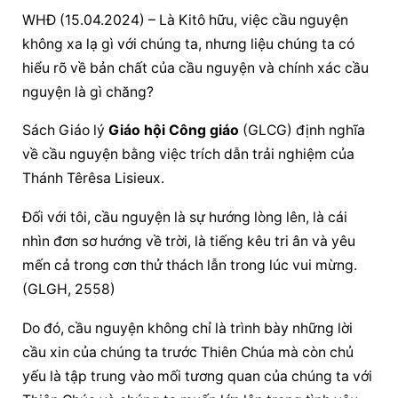
WHĐ (15.04.2024) – Là Kitô hữu, việc 
cầu nguyện
không xa lạ gì với chúng ta, nhưng liệu chúng ta có 
hiểu rõ về bản chất của 
cầu nguyện
 và chính xác 
cầu 
nguyện
 là gì chăng?
Sách Giáo lý 
Giáo hội Công giáo
 (GLCG) định nghĩa 
về 
cầu nguyện
 bằng việc trích dẫn trải nghiệm của 
Thánh Têrêsa Lisieux.
Đối với tôi, 
cầu nguyện
 là sự hướng lòng lên, là cái 
nhìn đơn sơ hướng về trời, là tiếng kêu tri ân và yêu 
mến cả trong cơn thử thách lẫn trong lúc vui mừng. 
(GLGH, 2558)
Do đó, 
cầu nguyện
 không chỉ là trình bày những lời 
cầu xin của chúng ta trước Thiên Chúa mà còn chủ 
yếu là tập trung vào mối tương quan của chúng ta với 