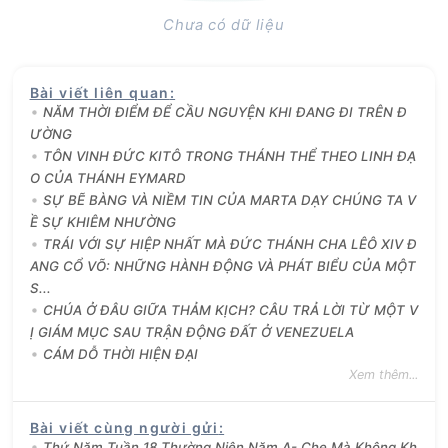
Chưa có dữ liệu
Bài viết liên quan
:
NĂM THỜI ĐIỂM ĐỂ CẦU NGUYỆN KHI ĐANG ĐI TRÊN Đ
ƯỜNG
TÔN VINH ĐỨC KITÔ TRONG THÁNH THỂ THEO LINH ĐẠ
O CỦA THÁNH EYMARD
SỰ BẼ BÀNG VÀ NIỀM TIN CỦA MARTA DẠY CHÚNG TA V
Ề SỰ KHIÊM NHƯỜNG
TRÁI VỚI SỰ HIỆP NHẤT MÀ ĐỨC THÁNH CHA LÊÔ XIV Đ
ANG CỔ VÕ: NHỮNG HÀNH ĐỘNG VÀ PHÁT BIỂU CỦA MỘT
S...
CHÚA Ở ĐÂU GIỮA THẢM KỊCH? CÂU TRẢ LỜI TỪ MỘT V
Ị GIÁM MỤC SAU TRẬN ĐỘNG ĐẤT Ở VENEZUELA
CÁM DỖ THỜI HIỆN ĐẠI
Xem thêm...
Bài viết cùng người gửi
:
Thứ Năm Tuần 18 Thường Niên Năm A- Che Mà Không Kh