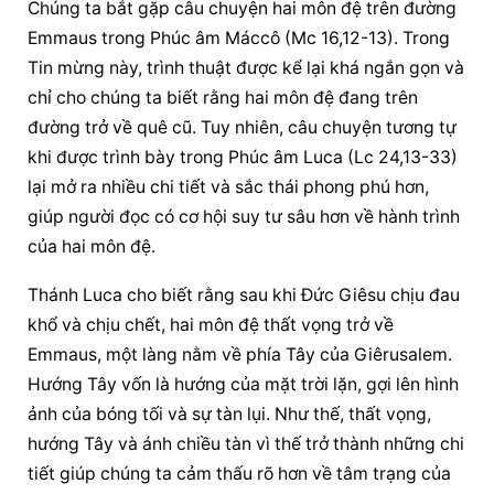
Chúng ta bắt gặp câu chuyện hai môn đệ trên đường 
Emmaus trong Phúc âm Máccô (Mc 16,12-13). Trong 
Tin mừng này, trình thuật được kể lại khá ngắn gọn và 
chỉ cho chúng ta biết rằng hai môn đệ đang trên 
đường trở về quê cũ. Tuy nhiên, câu chuyện tương tự 
khi được trình bày trong Phúc âm Luca (Lc 24,13-33) 
lại mở ra nhiều chi tiết và sắc thái phong phú hơn, 
giúp người đọc có cơ hội suy tư sâu hơn về hành trình 
của hai môn đệ.
Thánh Luca cho biết rằng sau khi Đức Giêsu chịu đau 
khổ và chịu chết, hai môn đệ thất vọng trở về 
Emmaus, một làng nằm về phía Tây của Giêrusalem. 
Hướng Tây vốn là hướng của mặt trời lặn, gợi lên hình 
ảnh của bóng tối và sự tàn lụi. Như thế, thất vọng, 
hướng Tây và ánh chiều tàn vì thế trở thành những chi 
tiết giúp chúng ta cảm thấu rõ hơn về tâm trạng của 