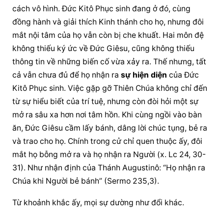
cách vô hình. Đức Kitô Phục sinh đang ở đó, cùng 
đồng hành và giải thích Kinh thánh cho họ, nhưng đôi 
mắt nội tâm của họ vẫn còn bị che khuất. Hai môn đệ 
không thiếu ký ức về Đức Giêsu, cũng không thiếu 
thông tin về những biến cố vừa xảy ra. Thế nhưng, tất 
cả vẫn chưa đủ để họ nhận ra 
sự hiện diện
 của Đức 
Kitô Phục sinh. Việc gặp gỡ Thiên Chúa không chỉ đến 
từ sự hiểu biết của trí tuệ, nhưng còn đòi hỏi một sự 
mở ra sâu xa hơn nơi tâm hồn. Khi cùng ngồi vào bàn 
ăn, Đức Giêsu cầm lấy bánh, dâng lời chúc tụng, bẻ ra 
và trao cho họ. Chính trong cử chỉ quen thuộc ấy, đôi 
mắt họ bỗng mở ra và họ nhận ra Người (x. Lc 24, 30-
31). Như nhận định của Thánh Augustinô: “Họ nhận ra 
Chúa khi Người bẻ bánh” (Sermo 235,3).
Từ khoảnh khắc ấy, mọi sự dường như đổi khác.