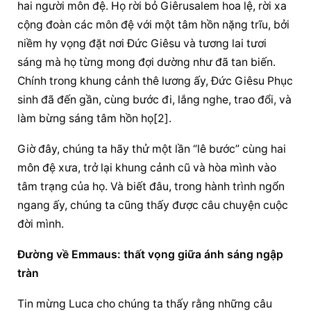
hai người môn đệ. Họ rời bỏ Giêrusalem hoa lệ, rời xa 
cộng đoàn các môn đệ với một tâm hồn nặng trĩu, bởi 
niềm hy vọng đặt nơi Đức Giêsu và tương lai tươi 
sáng mà họ từng mong đợi dường như đã tan biến. 
Chính trong khung cảnh thê lương ấy, Đức Giêsu Phục 
sinh đã đến gần, cùng bước đi, lắng nghe, trao đổi, và 
làm bừng sáng tâm hồn họ[2].
Giờ đây, chúng ta hãy thử một lần “lê bước” cùng hai 
môn đệ xưa, trở lại khung cảnh cũ và hòa mình vào 
tâm trạng của họ. Và biết đâu, trong hành trình ngổn 
ngang ấy, chúng ta cũng thấy được câu chuyện cuộc 
đời mình.
Đường về Emmaus: thất vọng giữa ánh sáng ngập 
tràn
Tin mừng Luca cho chúng ta thấy rằng những câu 