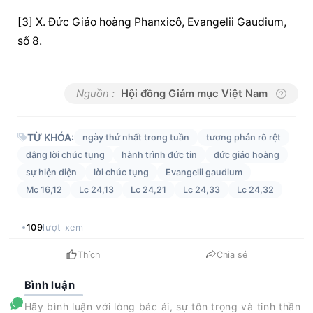
[3] X. 
Đức Giáo hoàng
 Phanxicô, Evangelii Gaudium, 
số 8.
Nguồn :
Hội đồng Giám mục Việt Nam
TỪ KHÓA:
ngày thứ nhất trong tuần
tương phản rõ rệt
dâng lời chúc tụng
hành trình đức tin
đức giáo hoàng
sự hiện diện
lời chúc tụng
Evangelii gaudium
Mc 16,12
Lc 24,13
Lc 24,21
Lc 24,33
Lc 24,32
109
lượt xem
Thích
Chia sẻ
Bình luận
Hãy bình luận với lòng bác ái, sự tôn trọng và tinh thần