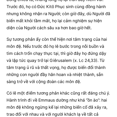
Trước đó, họ có Đức Kitô Phục sinh cùng đồng hành 
nhưng không nhận ra Người; còn giờ đây, dù Người đã 
biến mất khỏi tầm mắt, họ lại cảm nghiệm 
sự hiện 
diện
 của Người cách sâu xa hơn bao giờ hết.
Sự tương phản ấy còn thể hiện nơi tâm trạng của hai 
môn đệ. Nếu trước đó họ lê bước trong nỗi buồn và 
tìm cách trốn chạy thực tại, thì giờ đây họ đứng dậy 
và lập tức quay trở lại Giêrusalem (x. Lc 24,33). Từ 
tâm trạng ủ rũ và thất vọng, họ được biến đổi thành 
những con người đầy hân hoan và nhiệt thành, sẵn 
sàng trở về với cộng đoàn các môn đệ.
Có lẽ một điểm tương phản khác cũng rất đáng chú ý. 
Hành trình đi về Emmaus dường như khá “ồn ào”: hai 
môn đệ không ngừng kể lại những biến cố đã xảy ra, 
trao đổi với nhau và với người khách lạ về tất cả 