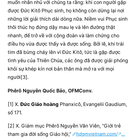
muốn nhắn nhủ với chúng ta rằng: khi con người gặp 
được Đức Kitô Phục sinh, họ không còn dừng lại nơi 
những lời giải thích dài dòng nữa. Niềm vui Phục sinh 
thôi thúc họ đứng dậy mau lẹ và lên đường thật 
nhanh, để trở về với cộng đoàn và làm chứng cho 
điều họ vừa được thấy và được sống. Bởi lẽ, khi trái 
tim đã bừng cháy lên vì Đức Kitô, tức là gặp được 
tình yêu của Thiên Chúa, các ông đã được giải phóng 
khỏi sự khép kín nơi bản thân mà mở ra với mọi 
người[3].
Phêrô Nguyễn Quốc Bảo, OFMConv.
[1] X. 
Đức Giáo hoàng
 Phanxicô, Evangelii Gaudium, 
số 171.
[2] X. Giám mục Phêrô Nguyễn Văn Viên, “Giới trẻ 
tham gia đời sống Giáo hội,” 
hdgmvietnam.com/
...