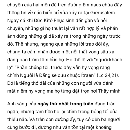
chuyện của hai môn đệ trên đường Emmaus chứa đầy 
thông tin về các biến cố vừa xảy ra tại Giêrusalem. 
Ngay cả khi Đức Kitô Phục sinh đến gần và hỏi 
chuyện, những gì họ thuật lại vẫn rất hợp lý và phản 
ánh đúng những gì đã xảy ra trong những ngày trước 
đó. Thế nhưng, ngang qua những lời trao đổi ấy, 
chúng ta cảm nhận được một nỗi thất vọng sâu xa 
đang bao trùm tâm hồn họ. Họ thổ lộ với “người khách 
lạ”: “Phần chúng tôi, trước đây vẫn hy vọng rằng 
chính Người là Đấng sẽ cứu chuộc Ítraen” (Lc 24,21). 
Đó là tiếng thở dài của những con người vừa đánh 
mất niềm hy vọng mà họ từng đặt trọn nơi Thầy mình.
Ánh sáng của 
ngày thứ nhất trong tuần
 đang tràn 
ngập, nhưng tâm hồn họ lại chìm trong bóng tối của 
thiểu não. Và trên con đường ấy, tuy có đến ba người 
cùng bước đi, dường như vẫn tồn tại một khoảng 