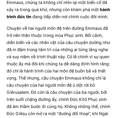
Emmaus, chúng ta không chỉ nhìn lại một biến cố đã 
xảy ra trong quá khứ, nhưng còn khám phá một 
hành 
trình đức tin
 đang tiếp diễn nơi chính cuộc đời mình.
Chuyện về hai người môn đệ trên đường Emmaus đã 
trở nên thân thuộc trong mùa Phục sinh. Bối cảnh, 
diễn biến và các nhân vật của câu chuyện dường như 
đã in đậm trong tâm trí của những ai từng lắng nghe 
và suy niệm về trình thuật này. Có lẽ chính vì sự quen 
thuộc ấy mà đôi khi chúng ta dễ dàng định hình rằng: 
đó chỉ là hành trình của hai môn đệ buồn bã và thất 
vọng. Thế nhưng, câu chuyện Emmaus không chỉ là 
câu chuyện của hai người môn đệ ủ dột rời bỏ 
Giêrusalem. Đó còn là câu chuyện của ba người, bởi 
trên suốt chặng đường ấy, chính Đức Kitô Phục sinh 
đã âm thầm bước đi cùng họ. Không những thế, chính 
Đức Giêsu còn mở ra một “đường đối thoại”, khi Ngài 