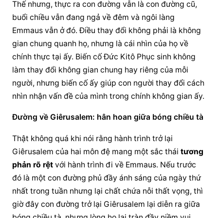
Thế nhưng, thực ra con đường vẫn là con đường cũ, 
buổi chiều vẫn đang ngả về đêm và ngôi làng 
Emmaus vẫn ở đó. Điều thay đổi không phải là không 
gian chung quanh họ, nhưng là cái nhìn của họ về 
chính thực tại ấy. Biến cố Đức Kitô Phục sinh không 
làm thay đổi không gian chung hay riêng của mỗi 
người, nhưng biến cố ấy giúp con người thay đổi cách 
nhìn nhận vấn đề của mình trong chính không gian ấy.
Đường về Giêrusalem: hân hoan giữa bóng chiều tà
Thật không quá khi nói rằng hành trình trở lại 
Giêrusalem của hai môn đệ mang một sắc thái 
tương 
phản rõ rệt
 với hành trình đi về Emmaus. Nếu trước 
đó là một con đường phủ đầy ánh sáng của 
ngày thứ 
nhất trong tuần
 nhưng lại chất chứa nỗi thất vọng, thì 
giờ đây con đường trở lại Giêrusalem lại diễn ra giữa 
bóng chiều tà, nhưng lòng họ lại tràn đầy niềm vui. 