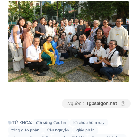
Nguồn :
tgpsaigon.net
TỪ KHÓA:
đời sống đức tin
lời chúa hôm nay
tổng giáo phận
Cầu nguyện
giáo phận