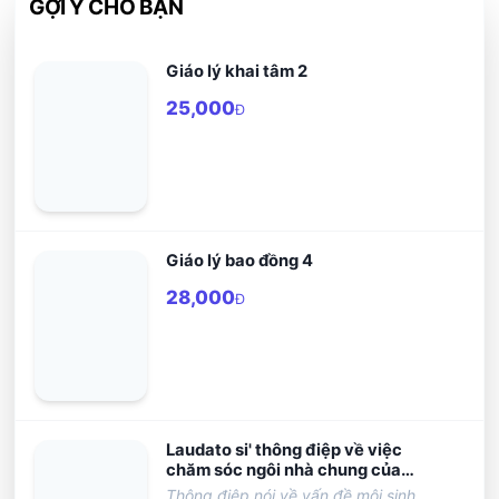
GỢI Ý CHO BẠN
Giáo lý khai tâm 2
25,000
Đ
Giáo lý bao đồng 4
28,000
Đ
Laudato si' thông điệp về việc
chăm sóc ngôi nhà chung của
chúng ta
Thông điệp nói về vấn đề môi sinh