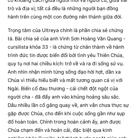
có khoảng cách giữa người mới và người cũ, giữa vai 
trò và địa vị; tất cả đều là những người bạn đồng 
hành trên cùng một con đường nên thánh giữa đời.
Trọng tâm của Ultreya chính là phần chia sẻ chứng 
tá. Bài chia sẻ của anh Vinh Sơn Hoàng Văn Quang - 
cursilista khóa 33 - là chứng từ chân thành về hành 
trình đức tin được biến đổi bởi tình yêu Thiên Chúa, 
quy tụ nơi hai chiều kích: trở về và ra đi sống sứ vụ. 
Anh nhìn nhận mình từng sống đạo hời hợt, dần xa 
Chúa vì thiếu hiểu biết và mất tương quan cá vị với 
Ngài. Biến cố đau thương - cái chết đột ngột của 
người cha - đã đẩy anh vào khủng hoảng sâu sắc. 
Dẫu nhiều lần cố gắng quay về, anh vẫn chưa thực sự 
gặp được Chúa, cho đến khi cuộc sống gần như sụp 
đổ hoàn toàn. Chính trong hoàn cảnh ấy, anh được 
Chúa chạm đến và hoán cải, đặc biệt qua kinh 