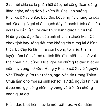
Sau mỗi chia sẻ là phần hồi đáp, nơi cộng đoàn cùng 
lắng nghe, nâng đỡ và khích lệ. Cha linh hướng 
Phanxicô Xaviê Bảo Lộc đúc kết ý nghĩa chứng tá của 
anh Quang. Ngài nhấn mạnh đây là hành trình cải biến 
nội tâm gắn liền với việc thực hành đức tin cụ thể. 
Những việc đạo đức của anh như lần chuỗi Mân Côi, 
chay tịnh hay sống tiết chế không chỉ dừng lại ở hình 
thức bù đắp lỗi lầm, mà còn hướng tới việc thanh 
luyện tâm hồn và mở ra tình liên đới, biết chia sẻ với 
tha nhân. Sau cùng, Ngài gợi lên chứng tá đặc biệt về 
niềm hy vọng nơi Đức Hồng y Phanxicô Xaviê Nguyễn 
Văn Thuận: giữa thử thách, ngài vẫn tin tưởng Thiên 
Chúa làm cho mọi sự sinh ích lợi. Từ đó, người tín hữu 
được mời gọi sống niềm hy vọng và trở nên chứng 
nhân giữa đời.
Phần đặc biệt hôm nay là một bất ngờ: vị đại diện 