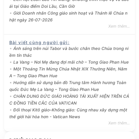
ái tại Giáo điểm Doi Lầu, Cần Giờ
Giới Doanh nhân Công giáo sinh hoạt và Thánh lễ Chúa n
hật ngày 26-07-2026
Xem thêm...
Bài viết cùng người gửi
:
Ánh sáng trên núi Tabor và bước chân theo Chúa trong ni
ềm tín thác
La Vang – Nơi Mẹ đang đợi mãi chờ – Tong Giao Phan Hue
Một Thoáng Tin Mừng Chúa Nhật XIX Thường Niên, Năm
A – Tong Giao Phan Hue
Hướng dẫn sử dụng bản đồ Trung tâm Hành hương Toàn
quốc Đức Mẹ La Vang – Tong Giao Phan Hue
CHÂN DUNG ĐỨC GIÁO HOÀNG TÁI XUẤT HIỆN TRÊN CÁ
C ĐỒNG TIỀN CẮC CỦA VATICAN
Đối thoại Kitô giáo–Khổng giáo: Cùng nhau xây dựng một
thế giới hài hòa hơn - Vatican News
Xem thêm...