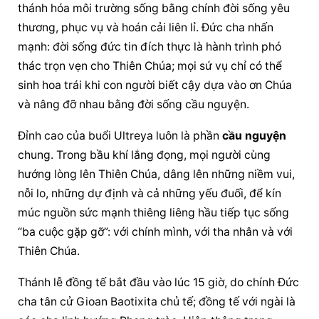
thánh hóa môi trường sống bằng chính đời sống yêu 
thương, phục vụ và hoán cải liên lỉ. Đức cha nhấn 
mạnh: 
đời sống đức tin
 đích thực là hành trình phó 
thác trọn vẹn cho Thiên Chúa; mọi sứ vụ chỉ có thể 
sinh hoa trái khi con người biết cậy dựa vào ơn Chúa 
và nâng đỡ nhau bằng đời sống cầu nguyện.
Đỉnh cao của buổi Ultreya luôn là phần 
cầu nguyện
chung. Trong bầu khí lắng đọng, mọi người cùng 
hướng lòng lên Thiên Chúa, dâng lên những niềm vui, 
nỗi lo, những dự định và cả những yếu đuối, để kín 
múc nguồn sức mạnh thiêng liêng hầu tiếp tục sống 
“ba cuộc gặp gỡ”: với chính mình, với tha nhân và với 
Thiên Chúa.
Thánh lễ đồng tế bắt đầu vào lúc 15 giờ, do chính Đức 
cha tân cử Gioan Baotixita chủ tế; đồng tế với ngài là 