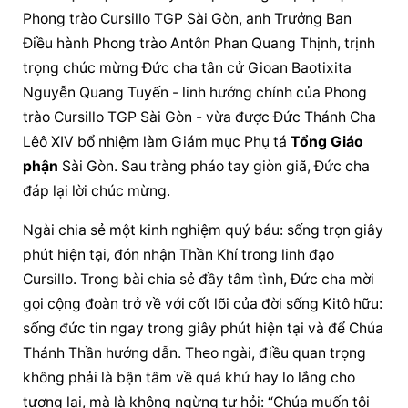
Phong trào Cursillo TGP Sài Gòn, anh Trưởng Ban 
Điều hành Phong trào Antôn Phan Quang Thịnh, trịnh 
trọng chúc mừng Đức cha tân cử Gioan Baotixita 
Nguyễn Quang Tuyến - linh hướng chính của Phong 
trào Cursillo TGP Sài Gòn - vừa được Đức Thánh Cha 
Lêô XIV bổ nhiệm làm Giám mục Phụ tá 
Tổng 
Giáo 
phận
 Sài Gòn. Sau tràng pháo tay giòn giã, Đức cha 
đáp lại lời chúc mừng.
Ngài chia sẻ một kinh nghiệm quý báu: sống trọn giây 
phút hiện tại, đón nhận Thần Khí trong linh đạo 
Cursillo. Trong bài chia sẻ đầy tâm tình, Đức cha mời 
gọi cộng đoàn trở về với cốt lõi của đời sống Kitô hữu: 
sống đức tin ngay trong giây phút hiện tại và để Chúa 
Thánh Thần hướng dẫn. Theo ngài, điều quan trọng 
không phải là bận tâm về quá khứ hay lo lắng cho 
tương lai, mà là không ngừng tự hỏi: “Chúa muốn tôi 