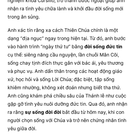
nghiệm khóa Cursillo, trở thành bước ngoặt giúp anh 
nhận ra tình yêu chữa lành và khởi đầu đời sống mới 
trong ân sủng.
Anh xác tín rằng xa cách Thiên Chúa chính là một 
dạng “địa ngục” ngay trong hiện tại. Từ đó, anh bước 
vào hành trình “ngày thứ tư” bằng 
đời sống đức tin
cụ thể: siêng năng cầu nguyện, lần chuỗi Mân Côi, 
sống chay tịnh đích thực gắn với bác ái, yêu thương 
và phục vụ. Anh dấn thân trong các hoạt động giáo 
xứ, học hỏi và sống Lời Chúa; đặc biệt, tập sống 
khiêm nhường, không xét đoán nhưng biết tha thứ. 
Anh cũng khám phá chiều sâu của Thánh lễ như cuộc 
gặp gỡ tình yêu nuôi dưỡng đức tin. Qua đó, anh nhận 
ra rằng 
sự sống đời đời
 bắt đầu từ hôm nay, khi con 
người chọn sống với Chúa và trở nên chứng nhân tình 
yêu giữa đời.