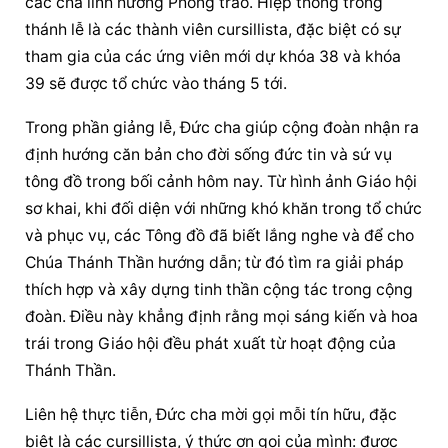
các cha linh hướng Phong trào. Hiệp thông trong 
thánh lễ là các thành viên cursillista, đặc biệt có sự 
tham gia của các ứng viên mới dự khóa 38 và khóa 
39 sẽ được tổ chức vào tháng 5 tới.
Trong phần giảng lễ, Đức cha giúp cộng đoàn nhận ra 
định hướng căn bản cho 
đời sống đức tin
 và sứ vụ 
tông đồ trong bối cảnh hôm nay. Từ hình ảnh Giáo hội 
sơ khai, khi đối diện với những khó khăn trong tổ chức 
và phục vụ, các Tông đồ đã biết lắng nghe và để cho 
Chúa Thánh Thần hướng dẫn; từ đó tìm ra giải pháp 
thích hợp và xây dựng tinh thần cộng tác trong cộng 
đoàn. Điều này khẳng định rằng mọi sáng kiến và hoa 
trái trong Giáo hội đều phát xuất từ hoạt động của 
Thánh Thần.
Liên hệ thực tiễn, Đức cha mời gọi mỗi tín hữu, đặc 
biệt là các cursillista, ý thức ơn gọi của mình: được 