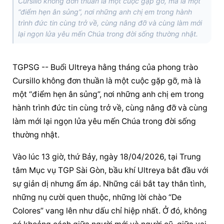
Cursillo không đơn thuần là một cuộc gặp gỡ, mà là một
“điểm hẹn ân sủng”, nơi những anh chị em trong hành
trình đức tin cùng trở về, cùng nâng đỡ và cùng làm mới
lại ngọn lửa yêu mến Chúa trong đời sống thường nhật.
TGPSG -- Buổi Ultreya hằng tháng của phong trào 
Cursillo không đơn thuần là một cuộc gặp gỡ, mà là 
một “điểm hẹn ân sủng”, nơi những anh chị em trong 
hành trình đức tin cùng trở về, cùng nâng đỡ và cùng 
làm mới lại ngọn lửa yêu mến Chúa trong đời sống 
thường nhật.
Vào lúc 13 giờ, thứ Bảy, ngày 18/04/2026, tại Trung 
tâm Mục vụ TGP Sài Gòn, bầu khí Ultreya bắt đầu với 
sự giản dị nhưng ấm áp. Những cái bắt tay thân tình, 
những nụ cười quen thuộc, những lời chào “De 
Colores” vang lên như dấu chỉ hiệp nhất. Ở đó, không 