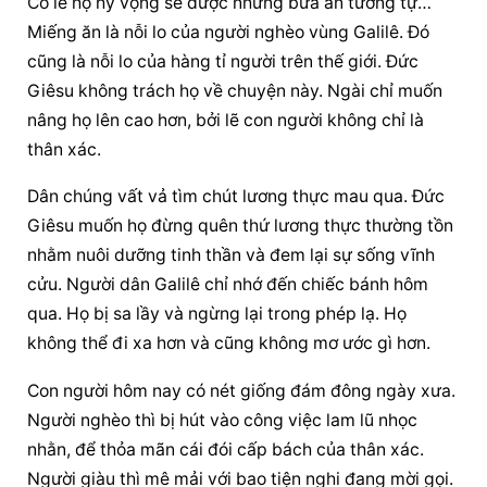
Có lẽ họ hy vọng sẽ được những bữa ăn tương tự… 
Miếng ăn là nỗi lo của người nghèo vùng Galilê. Đó 
cũng là nỗi lo của hàng tỉ người trên thế giới. Đức 
Giêsu không trách họ về chuyện này. Ngài chỉ muốn 
nâng họ lên cao hơn, bởi lẽ con người không chỉ là 
thân xác.
Dân chúng vất vả tìm chút lương thực mau qua. Đức 
Giêsu muốn họ đừng quên thứ lương thực thường tồn 
nhằm nuôi dưỡng tinh thần và đem lại sự sống vĩnh 
cửu. Người dân Galilê chỉ nhớ đến chiếc bánh hôm 
qua. Họ bị sa lầy và ngừng lại trong phép lạ. Họ 
không thể đi xa hơn và cũng không mơ ước gì hơn.
Con người hôm nay có nét giống đám đông ngày xưa. 
Người nghèo thì bị hút vào công việc lam lũ nhọc 
nhằn, để thỏa mãn cái đói cấp bách của thân xác. 
Người giàu thì mê mải với bao tiện nghi đang mời gọi. 