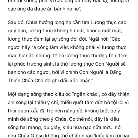
tìm tôi không phải vì các ông đã thấy dấu lạ, nhưng vì 
các ông đã được ăn bánh no nê”,
Sau đó, Chúa hướng lòng họ cần tìm Lương thực cao 
quý hơn, lương thực không hư nát, không mất mát, 
lương thực đem lại sự sống đời đời. Ngài nói: “Các 
ngươi hãy ra công làm việc không phải vì lương thực 
mau hư nát, nhưng để có lương thực thường tồn đem 
lại phúc trường sinh, là thứ lương thực Con Người sẽ 
ban cho các ngươi, bởi vì chính Con Người là Đấng 
Thiên Chúa Cha đã ghi dấu xác nhận.”
Một dạng sống theo kiểu óc “ngắn khác”, có đầy thiện 
chí song lại thiếu ý chí, thiếu quết tâm dứt bỏ tội lỗi vì 
thói quen xấu đã trở nên nặng nề; không biết bỏ ý 
mình để sống theo ý Chúa. Có thể nói, đây là kiểu 
sống hai mang, đu giây, kiểu nửa nạc nữa mỡ… nói 
như Chúa Giêsu không thể chấp nhận ‘kiểu làm tôi hai 