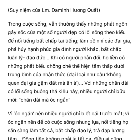
(Suy niệm của Lm. Đaminh Hương Quất)
Trong cuộc sống, vẫn thường thấy những phát ngôn 
gây sốc của một số người đẹp có lối sống theo kiểu 
để nổi tiếng bất chấp tai tiếng; làm bồ nhí các đại gia, 
phá hủy hạnh phúc gia đình người khác, bất chấp 
luân lý- đạo đức… Khi có người phản đối, họ liền có 
những phất biểu chống chế thể hiện tầm thấp dưới 
trung bình của nhận thức (đại loại như câu ‘không 
quen đại gia gặm đất mà ăn à’)… Với những chân dài 
có lối sống buông thả kiểu này, nhiều người chỉ bữu 
môi: “chân dài mà óc ngắn”
Vì ‘óc ngắn’ nên nhiều người chỉ biết cái trước mắt; vì 
óc ngắn nên để có cuộc sống nhung lụa, nổi tiếng họ 
sẵn sàng làm tất cả, bất chấp đạo lý, trà đạp lương 
tâm… Đồng tiền không phải là tất cả, điều ai cũng 