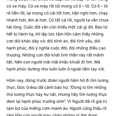
có xe máy. Có xe máy rồi tôi mong có ô – tô. Có ô – tô 
rẻ tiền rồi, lại mong có cái tốt hơn, tiện nghi hơn, chạy 
nhanh hơn, êm ái hơn. Có tất cả rồi, người ta vẫn chưa 
hài lòng. Cuộc đời vẫn còn thiếu một cái gì đó. Bao tử 
hết bị hành hạ, thì lập tức tâm hồn cảm thấy những 
cơn đói khác dày vò: đói bình an, đói tình yêu, đói 
hạnh phúc, đói ý nghĩa cuộc đời, đói những điều cao 
thượng. Những cơn đói khát tinh thần này rất mãnh 
liệt. Nên con người mãi mãi khắc khoải đi tìm. Mà 
hạnh phúc dường như luôn luôn ở ngoài tầm tay với.
Hôm nay, đứng trước đoàn người hăm hở đi tìm lương 
thực, Đức Giêsu đã cảnh báo họ: “Đừng lo tìm những 
thứ lương thực hay hư nát, nhưng hãy tìm lương thực 
đem lại hạnh phúc trường sinh”. Vì Người đã rõ giá trị 
tạm bợ của miếng cơm manh áo. Người cũng thấu rõ 
tâm hồn con người mau chán những gì đạt được. 