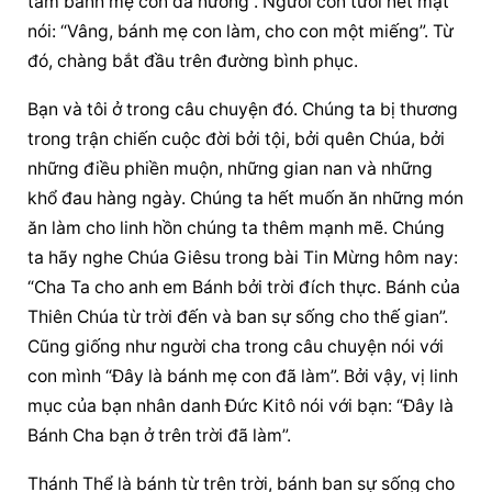
tấm bánh mẹ con đã nướng”. Người con tươi nét mặt 
nói: “Vâng, bánh mẹ con làm, cho con một miếng”. Từ 
đó, chàng bắt đầu trên đường bình phục.
Bạn và tôi ở trong câu chuyện đó. Chúng ta bị thương 
trong trận chiến cuộc đời bởi tội, bởi quên Chúa, bởi 
những điều phiền muộn, những gian nan và những 
khổ đau hàng ngày. Chúng ta hết muốn ăn những món 
ăn làm cho linh hồn chúng ta thêm mạnh mẽ. Chúng 
ta hãy nghe Chúa Giêsu trong bài Tin Mừng hôm nay: 
“Cha Ta cho anh em Bánh bởi trời đích thực. Bánh của 
Thiên Chúa từ trời đến và ban sự sống cho thế gian”. 
Cũng giống như người cha trong câu chuyện nói với 
con mình “Đây là bánh mẹ con đã làm”. Bởi vậy, vị linh 
mục của bạn nhân danh Đức Kitô nói với bạn: “Đây là 
Bánh Cha bạn ở trên trời đã làm”.
Thánh Thể là bánh từ trên trời, 
bánh ban sự sống
 cho 