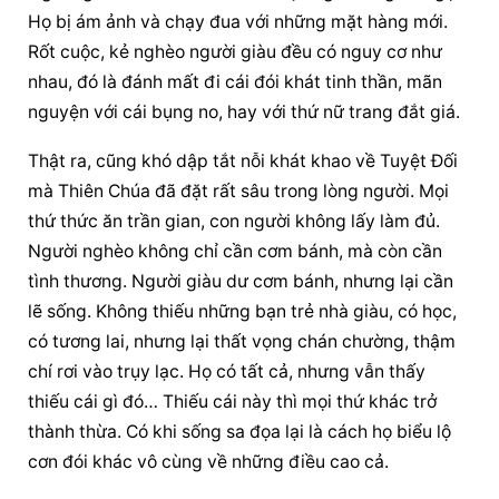
Họ bị ám ảnh và chạy đua với những mặt hàng mới. 
Rốt cuộc, kẻ nghèo người giàu đều có nguy cơ như 
nhau, đó là đánh mất đi cái đói khát tinh thần, mãn 
nguyện với cái bụng no, hay với thứ nữ trang đắt giá.
Thật ra, cũng khó dập tắt nỗi khát khao về Tuyệt Đối 
mà Thiên Chúa đã đặt rất sâu trong lòng người. Mọi 
thứ thức ăn trần gian, con người không lấy làm đủ. 
Người nghèo không chỉ cần cơm bánh, mà còn cần 
tình thương. Người giàu dư cơm bánh, nhưng lại cần 
lẽ sống. Không thiếu những bạn trẻ nhà giàu, có học, 
có tương lai, nhưng lại thất vọng chán chường, thậm 
chí rơi vào trụy lạc. Họ có tất cả, nhưng vẫn thấy 
thiếu cái gì đó… Thiếu cái này thì mọi thứ khác trở 
thành thừa. Có khi sống sa đọa lại là cách họ biểu lộ 
cơn đói khác vô cùng về những điều cao cả.