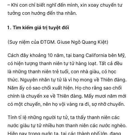
– Khi con chỉ biết nghĩ đến mình, xin xoay chuyển tư 
tưởng con hướng đến tha nhân.
Tìm kiếm giá trị tuyệt đối
(Suy niệm của ĐTGM. Giuse Ngô Quang Kiệt)
Cách đây khoảng 10 năm, tại bang California bên Mỹ, 
có hiện tượng thanh niên tự tử hàng loạt. Tất cả đều 
là những thanh niên trẻ tuổi, con nhà giàu, có học 
thức. Nguyên nhân tự tử là vì họ mong về Thiên đàng. 
Năm ấy có sao chổi xuất hiện. Họ cho rằng sao chổi 
chính là chuyến xe về Thiên đàng. Mấy mươi năm mới 
có một chuyến, nên họ vội vàng ra đi, sợ nhỡ chuyến.
Tính tỉ lệ những người tự tử, ta thấy thanh niên các 
nước giàu tự tử nhiều hơn thanh niên các nước nghèo. 
Hiện nay trong nước ta, tại các thành phố lớn, đang 