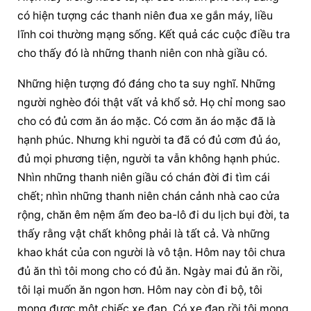
có hiện tượng các thanh niên đua xe gắn máy, liều 
lĩnh coi thường mạng sống. Kết quả các cuộc điều tra 
cho thấy đó là những thanh niên con nhà giầu có.
Những hiện tượng đó đáng cho ta suy nghĩ. Những 
người nghèo đói thật vất vả khổ sở. Họ chỉ mong sao 
cho có đủ cơm ăn áo mặc. Có cơm ăn áo mặc đã là 
hạnh phúc. Nhưng khi người ta đã có đủ cơm đủ áo, 
đủ mọi phương tiện, người ta vẫn không hạnh phúc. 
Nhìn những thanh niên giầu có chán đời đi tìm cái 
chết; nhìn những thanh niên chán cảnh nhà cao cửa 
rộng, chăn êm nệm ấm đeo ba-lô đi du lịch bụi đời, ta 
thấy rằng vật chất không phải là tất cả. Và những 
khao khát của con người là vô tận. Hôm nay tôi chưa 
đủ ăn thì tôi mong cho có đủ ăn. Ngày mai đủ ăn rồi, 
tôi lại muốn ăn ngon hơn. Hôm nay còn đi bộ, tôi 
mong được một chiếc xe đạp. Có xe đạp rồi tôi mong 