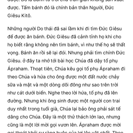
được. Tấm bánh đó là chính bản thân Người, Đức 
Giêsu Kitô.
Những người Do thái đã sai lầm khi đi tìm Đức Giêsu 
để được ăn bánh. Đức Giêsu đã cảnh tỉnh họ khi cho 
họ biết rằng không nên tìm bánh, vì như thế họ sẽ thất 
vọng. Bánh ăn rồi sẽ lại đói. Nhưng phải tìm chính Đức 
Giêsu. ở đây ta nhớ tới bài học Chúa đã dậy tổ phụ 
Ápraham. Thoạt tiên, Chúa kêu gọi tổ phụ Ápraham đi 
theo Chúa và hứa cho ông được một đất nước chảy 
sữa và mật và một dòng dõi đông như sao trên trời 
như cát dưới biển. Nghe theo lời hứa, tổ phụ đã lên 
đường. Nhưng khi ông sinh được một người con trai 
duy nhất trong tuổi già, Chúa lại bảo ông phải sát tế 
dâng cho Chúa. Đây là một thử thách lớn lao, nhưng 
cũng là một lời mời gọi vươn lên. Ápraham được mời 
gọi thoát khỏi sự ràng buộc của lợi lộc vật chất. Theo 