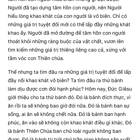
Người đã tạo dựng tâm hồn con người, nên Người 
hiểu lòng khao khát của con người là vô biên. Chỉ có 
những giá trị tuyệt đối mới có thể lấp đầy những khát 
khao ấy. Người đã mở đường để tâm hồn con người 
thoát khỏi những ràng buộc của vật chất, vươn lên 
tìm kiếm những giá trị thiêng liêng cao cả, xứng với 
tầm vóc con Thiên chúa.
Thế nhưng ta tìm đâu ra những giá trị tuyệt đối để lấp 
đầy nỗi khao khát vô biên? Ta tìm đâu ra thứ bánh 
làm dịu được cơn đói hạnh phúc? Hôm nay, Đức Giêsu 
giới thiệu cho ta thứ bánh đó. Đó là bánh đích thực, vì 
ăn rồi ta sẽ không bao giờ đói nữa. Đó là bánh ban sự 
sống, ai ăn sẽ không chết nữa. Đó là bánh ban hạnh 
phúc, ăn vào sẽ không còn khao khát điều gì khác. Đó 
là bánh Thiên Chúa ban chứ loài người không ban 
được. Đó là bánh từ trời chứ trần gian không sản xuất 