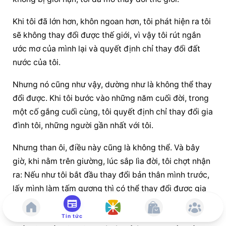
Khi tôi đã lớn hơn, khôn ngoan hơn, tôi phát hiện ra tôi 
sẽ không thay đổi được thế giới, vì vậy tôi rút ngắn 
ước mơ của mình lại và quyết định chỉ thay đổi đất 
nước của tôi.
Nhưng nó cũng như vậy, dường như là không thể thay 
đổi được. Khi tôi bước vào những năm cuối đời, trong 
một cố gắng cuối cùng, tôi quyết định chỉ thay đổi gia 
đình tôi, những người gần nhất với tôi.
Nhưng than ôi, điều này cũng là không thể. Và bây 
giờ, khi nằm trên giường, lúc sắp lìa đời, tôi chợt nhận 
ra: Nếu như tôi bắt đầu thay đổi bản thân mình trước, 
lấy mình làm tấm gương thì có thể thay đổi được gia 
đình mình, với sự giúp đỡ, động viên của gia đình 
mình, tôi có thể làm điều gì đó thay đổi đất nước và 
Tin tức