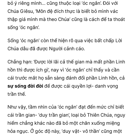
bỏ ý riêng mình… cũng thuộc loại ‘óc ngắn’. Đói với 
Chúa Giêsu, ‘Môn đệ đích thực là biết bỏ mình vác 
thập giá mình mà theo Chúa’ cũng là cách để ta thoát 
sống ‘óc ngắn’.
Sống ‘óc ngắn’ còn thể hiện rõ qua việc bất chấp Lời 
Chúa dẫu đã được Người cảnh cáo.
Chẳng hạn: ‘Được lời lãi cả thế gian mà mất phần Linh 
hồn thì được ích gì’, nay vì ‘óc ngắn’ chỉ thấy và cần 
cái trước mắt họ sẵn sàng đánh đổi phần Linh hồn, cả 
sự sống đời đời
 để được cái quyền lợi- danh vọng 
trần thế.
Như vậy, tầm nhìn của ‘óc ngắn’ đạt đến mức chỉ biết 
cái trần gian- ‘duy trần gian’, loại bỏ Thiên Chúa, nguy 
hiểm chẳng khác nào đã bỏ một chân xuống miệng 
hỏa ngục. Ở góc độ này, ‘duy vật- vô thần’ cũng một 