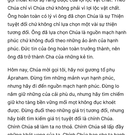
Chúa chỉ vì Chúa chứ không phải vì lợi lộc vật chất. 
Ông hoàn toàn có lý vì ông đã chọn Chúa là sự Thiện 
tuyệt đối chứ không chỉ lựa chọn một vài sự thiện 
tương đối. Ông đã lựa chọn Chúa là nguồn mạch hạnh 
phúc chứ không đuổi theo những ảo ảnh của hạnh 
phúc. Đức tin của ông hoàn toàn trưởng thành, nên 
ông đã trở thành Cha của những kẻ tin.
Hôm nay, Chúa mời gọi tôi, hãy noi gương tổ phụ 
Ápraham. Đừng tìm những mảnh vụn hạnh phúc, 
nhưng hãy đi đến nguồn mạch hạnh phúc. Đừng lo 
nắm giữ những của cải phù du, nhưng hãy tìm chiếm 
giữ kho tàng bền vững mối mọt không đục khoét 
được. Đừng đuổi theo những giá trị tương đối, nhưng 
hãy biết tìm kiếm giá trị tuyệt đối là chính Chúa. 
Chính Chúa sẽ làm ta no thoả. Chính Chúa sẽ lấp đầy 
những khát vọng của ta. Chính Chúa ban cho ta hạnh 