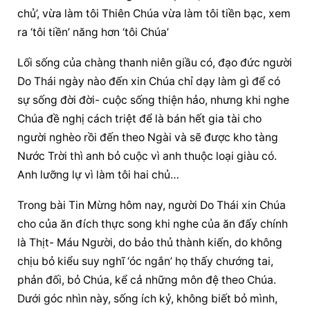
chủ’, vừa làm tôi Thiên Chúa vừa làm tôi tiền bạc, xem 
ra ‘tôi tiền’ năng hơn ‘tôi Chúa’
Lối sống của chàng thanh niên giầu có, đạo đức người 
Do Thái ngày nào đến xin Chúa chỉ dạy làm gì để có 
sự sống đời đời- cuộc sống thiện hảo, nhưng khi nghe 
Chúa đề nghị cách triệt để là bán hết gia tài cho 
người nghèo rồi đến theo Ngài và sẽ được kho tàng 
Nước Trời thì anh bỏ cuộc vì anh thuộc loại giàu có. 
Anh lưỡng lự vì làm tôi hai chủ…
Trong bài Tin Mừng hôm nay, người Do Thái xin Chúa 
cho của ăn đích thực song khi nghe của ăn đấy chính 
là Thịt- Máu Người, do bảo thủ thành kiến, do không 
chịu bỏ kiểu suy nghĩ ‘óc ngắn’ họ thấy chướng tai, 
phản đối, bỏ Chúa, kể cả những môn đệ theo Chúa. 
Dưới góc nhìn này, sống ích kỷ, không biết bỏ mình, 