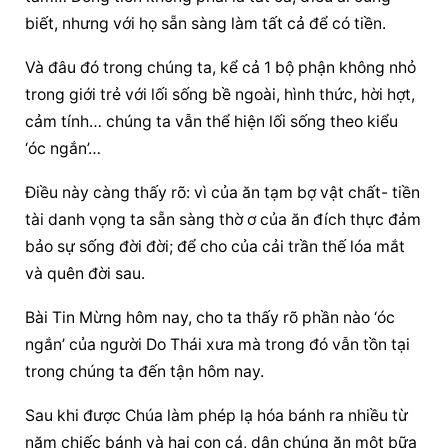
biết, nhưng với họ sẵn sàng làm tất cả để có tiền.
Và đâu đó trong chúng ta, kể cả 1 bộ phận không nhỏ 
trong giới trẻ với lối sống bề ngoài, hình thức, hời hợt, 
cảm tính… chúng ta vẫn thể hiện lối sống theo kiểu 
‘óc ngắn’…
Điều này càng thấy rõ: vì của ăn tạm bợ vật chất- tiền 
tài danh vọng ta sẵn sàng thờ ơ của ăn đích thực đảm 
bảo sự sống đời đời; để cho của cải trần thế lóa mắt 
và quên đời sau.
Bài Tin Mừng hôm nay, cho ta thấy rõ phần nào ‘óc 
ngắn’ của người Do Thái xưa mà trong đó vẫn tồn tại 
trong chúng ta đến tận hôm nay.
Sau khi được Chúa làm phép lạ hóa bánh ra nhiều từ 
năm chiếc bánh và hai con cá, dân chúng ăn một bữa 