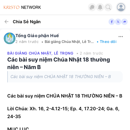
Chia Sẻ Ngắn
Tổng Giáo phận Huế
•
2 năm trước
Bài giảng Chúa Nhật, Lễ Trọng
• Theo dõi
BÀI GIẢNG CHÚA NHẬT, LỄ TRỌNG
• 2 năm trước
Các bài suy niệm Chúa Nhật 18 thường
niên – Năm B
Các bài suy niệm CHÚA NHẬT 18 THƯỜNG NIÊN – B
Các bài suy niệm CHÚA NHẬT 18 THƯỜNG NIÊN – B
Lời Chúa: Xh. 16, 2-4.12-15; Ep. 4, 17.20-24; Ga. 6, 
24-35
MỤC LỤC