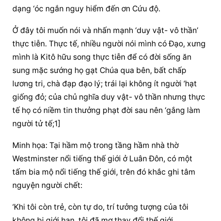
dạng ‘óc ngắn nguy hiểm đến ơn Cứu độ.
Ở đây tôi muốn nói và nhấn mạnh ‘duy vật- vô thần’ 
thực tiễn. Thực tế, nhiều người nói mình có Đạo, xưng 
mình là Kitô hữu song thực tiễn để có đời sống ăn 
sung mặc sướng họ gạt Chúa qua bên, bất chấp 
lương tri, chà đạp đạo lý; trái lại không ít người ‘hạt 
giống đỏ; của chủ nghĩa duy vật- vô thần nhưng thực 
tế họ có niềm tin thưởng phạt đời sau nên ‘gắng làm 
người tử tế;1]
Minh họa: Tại hầm mộ trong tầng hầm nhà thờ 
Westminster nổi tiếng thế giới ở Luân Đôn, có một 
tấm bia mộ nổi tiếng thế giới, trên đó khắc ghi tâm 
nguyện người chết:
‘Khi tôi còn trẻ, còn tự do, trí tưởng tượng của tôi 
không bị giới hạn, tôi đã mơ thay đổi thế giới.