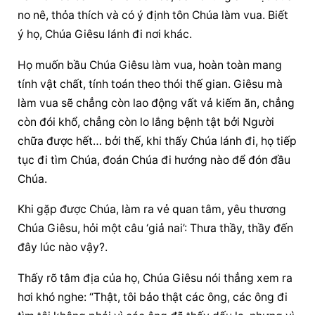
no nê, thỏa thích và có ý định tôn Chúa làm vua. Biết 
ý họ, Chúa Giêsu lánh đi nơi khác.
Họ muốn bầu Chúa Giêsu làm vua, hoàn toàn mang 
tính vật chất, tính toán theo thói thế gian. Giêsu mà 
làm vua sẽ chẳng còn lao động vất vả kiếm ăn, chẳng 
còn đói khổ, chẳng còn lo lắng bệnh tật bởi Người 
chữa được hết… bởi thế, khi thấy Chúa lánh đi, họ tiếp 
tục đi tìm Chúa, đoán Chúa đi hướng nào để đón đầu 
Chúa.
Khi gặp được Chúa, làm ra vẻ quan tâm, yêu thương 
Chúa Giêsu, hỏi một câu ‘giả nai’: Thưa thầy, thầy đến 
đây lúc nào vậy?.
Thấy rõ tâm địa của họ, Chúa Giêsu nói thẳng xem ra 
hơi khó nghe: “Thật, tôi bảo thật các ông, các ông đi 