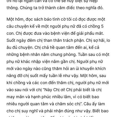
thì nó lại ngăn cản và có thể sẽ huỷ diệt sự hiệp 
thông. Chúng ta trở thành câm điếc theo nghĩa đó.
Một hôm, đọc sách báo tình cờ tôi có đọc được một 
câu chuyện kể về một người phụ nữ đã có chồng 5 
con. Chị được đưa vào bệnh viện để giải phẩu mắt. 
Suốt ngày đêm chị than thân trách phận. Chị sợ hãi, lo 
âu đủ chuyện. Chị chả hề quan tâm đến ai, kể cả 
những bệnh nhân nằm chung phòng. Tuần sau có một 
phụ nữ khác nhập viện nằm gần chị. Người phụ nữ 
mới vào ngày nào cũng thăm hỏi an ủi khuyến khích 
nâng đỡ chị suốt mấy tuần lễ như vậy. Một hôm, sau 
khi chồng và các con đến thăm chị, người phụ nữ mới 
vào sau nói với chị “Này Chị ơi! Chị phải biết là chị 
may mắn và hạnh phúc nhiều lắm, vì có biết bao 
nhiêu người quan tâm và chăm sóc chị”. Câu ấy làm 
cho chị suy nghĩ và phải nhận đúng như vậy. Biết bao 