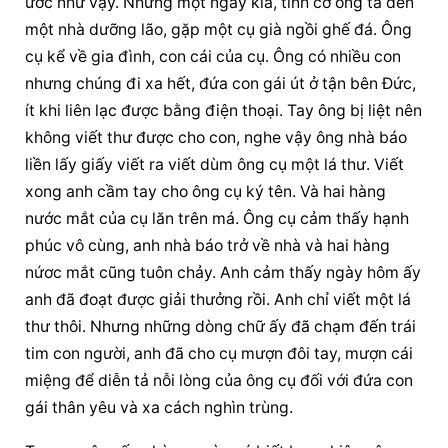
ước như vậy. Nhưng một ngày kia, tình cờ ông ta đến 
một nhà dưỡng lão, gặp một cụ già ngồi ghế đá. Ông 
cụ kể về gia đình, con cái của cụ. Ông có nhiều con 
nhưng chúng đi xa hết, đứa con gái út ở tận bên Đức, 
ít khi liên lạc được bằng điện thoại. Tay ông bị liệt nên 
không viết thư được cho con, nghe vậy ông nhà báo 
liền lấy giấy viết ra viết dùm ông cụ một lá thư. Viết 
xong anh cầm tay cho ông cụ ký tên. Và hai hàng 
nước mắt của cụ lăn trên má. Ông cụ cảm thấy hạnh 
phúc vô cùng, anh nhà báo trở về nhà và hai hàng 
nứơc mắt cũng tuôn chảy. Anh cảm thấy ngày hôm ấy 
anh đã đoạt được giải thưởng rồi. Anh chỉ viết một lá 
thư thôi. Nhưng những dòng chữ ấy đã chạm đến trái 
tim con người, anh đã cho cụ mượn đôi tay, mượn cái 
miệng để diễn tả nỗi lòng của ông cụ đối với đứa con 
gái thân yêu và xa cách nghìn trùng.