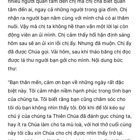
nhiêu người quan tâm đến chị mà chị chả biết quan 
tâm đến ai, ngay cả những người trong gia đình. Chị 
nhận ra người bạn nằm cùng với mình chả có ai thăm 
nuôi. Vậy mà chị ta không hề than vãn một lời lại còn 
động viên an ủi mình. Chị cảm thấy hối hận định sáng 
hôm sau sẽ an ủi xin lỗi chị ấy. Nhưng đã muộn. Chị ấy 
đã được Chúa gọi. Vài hôm, sau khi tháo băng chị đọc 
được lá thư người bạn gởi cho mình. Nội dung bức 
thư:
“Bạn thân mến, cảm ơn bạn về những ngày rất đặc 
biệt này. Tôi cảm nhận niềm hạnh phúc trong tình bạn 
của chúng ta. Tôi biết rằng bạn cũng chăm sóc cho 
tôi dù bạn không nhìn thấy tôi. Đôi khi để lôi kéo sự 
chú ý của chúng ta Thiên Chúa đã đánh gục chúng ta, 
hay ít ra Chúa làm cho ta mù loà, với hơi thở cuối cùng 
này tôi cầu xin Chúa cho chị đựơc nhìn thấy trở lại. 