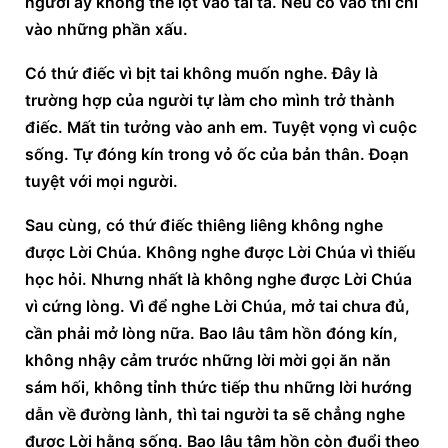
người ấy không thể lọt vào tai ta. Nếu có vào thì chỉ 
vào những phần xấu.
Có thứ điếc vì bịt tai không muốn nghe. Đây là 
trường hợp của người tự làm cho mình trở thành 
điếc. Mất tin tưởng vào anh em. Tuyệt vọng vì cuộc 
sống. Tự đóng kín trong vỏ ốc của bản thân. Đoạn 
tuyệt với mọi người.
Sau cùng, có thứ điếc thiêng liêng không nghe 
được Lời Chúa. Không nghe được Lời Chúa vì thiếu 
học hỏi. Nhưng nhất là không nghe được Lời Chúa 
vì cứng lòng. Vì để nghe Lời Chúa, mở tai chưa đủ, 
cần phải mở lòng nữa. Bao lâu tâm hồn đóng kín, 
không nhậy cảm trước những lời mời gọi ăn năn 
sám hối, không tỉnh thức tiếp thu những lời hướng 
dẫn về đường lành, thì tai người ta sẽ chẳng nghe 
được Lời hằng sống. Bao lâu tâm hồn còn đuổi theo 