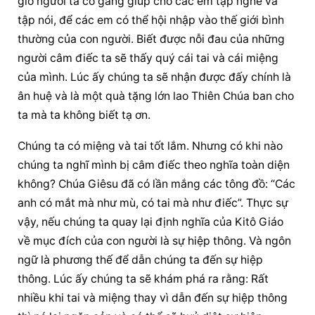
giờ người ta cố gắng giúp cho các em tập nghe và 
tập nói, để các em có thể hội nhập vào thế giới bình 
thường của con người. Biết được nỗi đau của những 
người câm điếc ta sẽ thấy quý cái tai và cái miệng 
của mình. Lúc ấy chúng ta sẽ nhận được đấy chính là 
ân huệ và là một quà tặng lớn lao Thiên Chúa ban cho 
ta mà ta không biết tạ ơn.
Chúng ta có miệng và tai tốt lắm. Nhưng có khi nào 
chúng ta nghĩ mình bị câm điếc theo nghĩa toàn diện 
không? Chúa Giêsu đã có lần mắng các tông đồ: “Các 
anh có mắt mà như mù, có tai mà như điếc”. Thực sự 
vậy, nếu chúng ta quay lại định nghĩa của Kitô Giáo 
về mục đích của con người là sự hiệp thông. Và ngôn 
ngữ là phương thế để dẫn chúng ta đến sự hiệp 
thông. Lúc ấy chúng ta sẽ khám phá ra rằng: Rất 
nhiều khi tai và miệng thay vì dẫn đến sự hiệp thông 