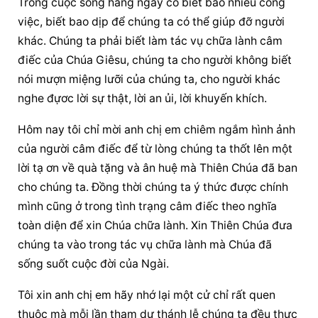
Trong cuộc sống hàng ngày có biết bao nhiêu công 
việc, biết bao dịp để chúng ta có thể giúp đỡ người 
khác. Chúng ta phải biết làm tác vụ chữa lành câm 
điếc của Chúa Giêsu, chúng ta cho người không biết 
nói mượn miệng lưỡi của chúng ta, cho người khác 
nghe đựơc lời sự thật, lời an ủi, lời khuyến khích.
Hôm nay tôi chỉ mời anh chị em chiêm ngắm hình ảnh 
của người câm điếc để từ lòng chúng ta thốt lên một 
lời tạ ơn về quà tặng và ân huệ mà Thiên Chúa đã ban 
cho chúng ta. Đồng thời chúng ta ý thức được chính 
mình cũng ở trong tình trạng câm điếc theo nghĩa 
toàn diện để xin Chúa chữa lành. Xin Thiên Chúa đưa 
chúng ta vào trong tác vụ chữa lành mà Chúa đã 
sống suốt cuộc đời của Ngài.
Tôi xin anh chị em hãy nhớ lại một cử chỉ rất quen 
thuộc mà mỗi lần tham dự thánh lễ chúng ta đều thực 