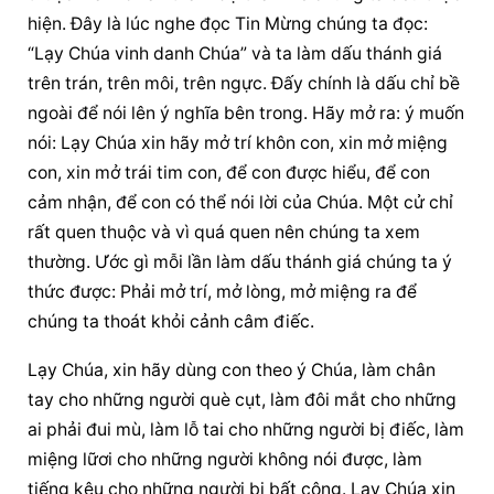
hiện. Đây là lúc nghe đọc Tin Mừng chúng ta đọc: 
“Lạy Chúa vinh danh Chúa” và ta làm dấu thánh giá 
trên trán, trên môi, trên ngực. Đấy chính là dấu chỉ bề 
ngoài để nói lên ý nghĩa bên trong. Hãy mở ra: ý muốn 
nói: Lạy Chúa xin hãy mở trí khôn con, xin mở miệng 
con, xin mở trái tim con, để con được hiểu, để con 
cảm nhận, để con có thể nói lời của Chúa. Một cử chỉ 
rất quen thuộc và vì quá quen nên chúng ta xem 
thường. Ước gì mỗi lần làm dấu thánh giá chúng ta ý 
thức được: Phải mở trí, mở lòng, mở miệng ra để 
chúng ta thoát khỏi cảnh câm điếc.
Lạy Chúa, xin hãy dùng con theo ý Chúa, làm chân 
tay cho những người què cụt, làm đôi mắt cho những 
ai phải đui mù, làm lỗ tai cho những người bị điếc, làm 
miệng lữơi cho những người không nói được, làm 
tiếng kêu cho những người bị bất công. Lạy Chúa xin 