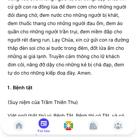
cứ gởi con ra đồng lúa để đem cơm cho những người 
đói đang chờ, đem nước cho những người bị khát, 
đem thuốc thang cho những người đau ốm, đem áo 
quần cho những người trần trụi, đem mềm đắp cho 
người rét đang run. Lạy Chúa, xin cứ gửi con ra đường 
thắp đèn soi cho ai bước trong đêm, đốt lửa ấm cho 
những ai giá lạnh. Truyền cảm thông cho lữ khách 
đơn côi, nâng đỡ dậy cho những kẻ bị chà đạp, đem 
tự do cho những kiếp đoạ đày. Amen.
Bệnh tật
(Suy niệm của Trầm Thiên Thu)
Việt ngữ thật thú vị: Bệnh Tật. Bệnh thì có Tật, và có 
thể thành Tật – đôi khi cái tật “mệt” hơn cái bệnh. Đau 
Tin tức
đâu khốn đấy. Khổ lắm! Thế nên tiền nhân xác định: 