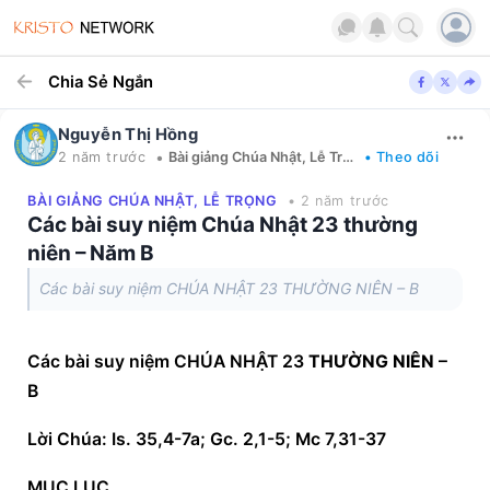
Chia Sẻ Ngắn
Nguyễn Thị Hồng
•
2 năm trước
Bài giảng Chúa Nhật, Lễ Trọng
• Theo dõi
BÀI GIẢNG CHÚA NHẬT, LỄ TRỌNG
• 2 năm trước
Các bài suy niệm Chúa Nhật 23 thường
niên – Năm B
Các bài suy niệm CHÚA NHẬT 23 THƯỜNG NIÊN – B
Các bài suy niệm CHÚA NHẬT 23 
THƯỜNG NIÊN
 – 
B
Lời Chúa: Is. 35,4-7a; Gc. 2,1-5; Mc 7,31-37
MỤC LỤC