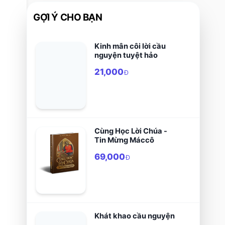
GỢI Ý CHO BẠN
Kinh mân côi lời cầu
nguyện tuyệt hảo
21,000
Đ
Cùng Học Lời Chúa -
Tin Mừng Máccô
69,000
Đ
Khát khao cầu nguyện