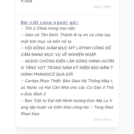
n Hue
Xem thêm...
Bài viết cùng người gửi
:
Tìm ý Chúa trong mọi việc
Giáo xứ Tân Định: Thánh lễ tạ ơn và chia tay
một linh mục và bốn nữ tu
HỘI ĐỒNG GIÁM MỤC MỸ LATINH CÔNG BỐ
CẨM NANG MỤC VỤ VỀ NGHIỆN NGẬP
ASSISI CHỨNG KIẾN LÀN SÓNG HÀNH HƯƠN
G TĂNG VỌT TRONG NĂM KỶ NIỆM 800 NĂM T
HÁNH PHANXICÔ QUA ĐỜI
Caritas Phan Thiết: Bàn Giao Hệ Thống Máy L
ọc Nước và Hai Căn Nhà cho các Cư Dân ở Thô
n Đức Bình 2
Ban Trật tự Đại hội Hành hương Đức Mẹ La V
ang tập huấn và triển khai công tác – Tong Giao
Phan Hue
Xem thêm...