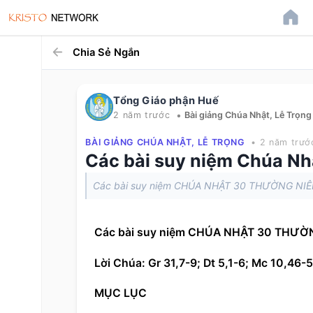
Chia Sẻ Ngắn
Tổng Giáo phận Huế
•
2 năm trước
Bài giảng Chúa Nhật, Lễ Trọng
BÀI GIẢNG CHÚA NHẬT, LỄ TRỌNG
• 2 năm trướ
Các bài suy niệm Chúa Nh
Các bài suy niệm CHÚA NHẬT 30 THƯỜNG NIÊ
Các bài suy niệm CHÚA NHẬT 30 THƯỜN
Lời Chúa: Gr 31,7-9; Dt 5,1-6; Mc 10,46-
MỤC LỤC