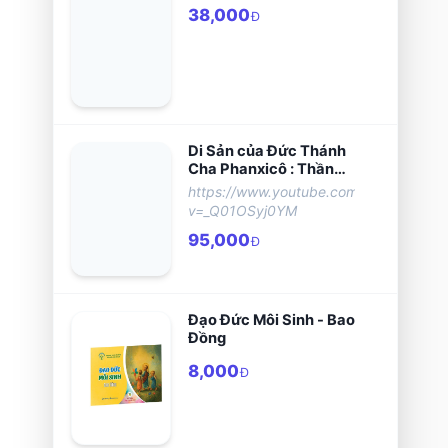
38,000
Đ
Di Sản của Đức Thánh
Cha Phanxicô : Thần
Học, Mục Vụ và Giấc
https://www.youtube.com/watch?
Mơ Hiệp Hành
v=_Q01OSyj0YM
95,000
Đ
Đạo Đức Môi Sinh - Bao
Đồng
8,000
Đ