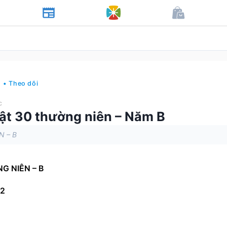
• Theo dõi
c
ật 30 thường niên – Năm B
N – B
G NIÊN – B
52