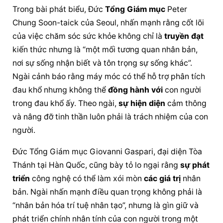
Trong bài phát biểu, Đức 
Tổng Giám mục
 Peter 
Chung Soon-taick của Seoul, nhấn mạnh rằng cốt lõi 
của việc chăm sóc sức khỏe không chỉ là 
truyền đạt
kiến thức nhưng là “một mối tương quan nhân bản, 
nơi sự sống nhận biết và tôn trọng sự sống khác”. 
Ngài cảnh báo rằng máy móc có thể hỗ trợ phân tích 
đau khổ nhưng không thể 
đồng hành với
 con người 
trong đau khổ ấy. Theo ngài, 
sự hiện diện
 cảm thông 
và nâng đỡ tinh thần luôn phải là trách nhiệm của con 
người.
Đức 
Tổng Giám mục
 Giovanni Gaspari, đại diện Tòa 
Thánh tại Hàn Quốc, cũng bày tỏ lo ngại rằng 
sự phát 
triển
 công nghệ có thể làm xói mòn 
các giá trị
 nhân 
bản. Ngài nhấn mạnh điều quan trọng không phải là 
“nhân bản hóa trí tuệ nhân tạo”, nhưng là gìn giữ và 
phát triển chính nhân tính của con người trong một 