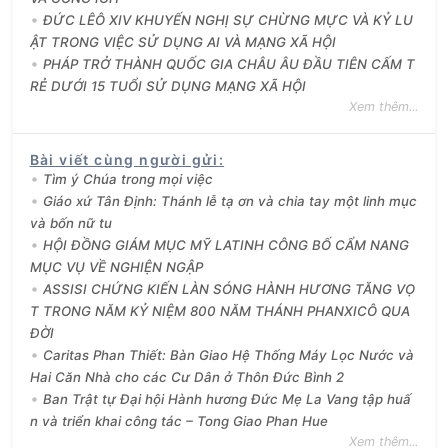
ĐỨC LÊÔ XIV KHUYẾN NGHỊ SỰ CHỪNG MỰC VÀ KỶ LU
ẬT TRONG VIỆC SỬ DỤNG AI VÀ MẠNG XÃ HỘI
PHÁP TRỞ THÀNH QUỐC GIA CHÂU ÂU ĐẦU TIÊN CẤM T
RẺ DƯỚI 15 TUỔI SỬ DỤNG MẠNG XÃ HỘI
Xem thêm...
Bài viết cùng người gửi
:
Tìm ý Chúa trong mọi việc
Giáo xứ Tân Định: Thánh lễ tạ ơn và chia tay một linh mục
và bốn nữ tu
HỘI ĐỒNG GIÁM MỤC MỸ LATINH CÔNG BỐ CẨM NANG
MỤC VỤ VỀ NGHIỆN NGẬP
ASSISI CHỨNG KIẾN LÀN SÓNG HÀNH HƯƠNG TĂNG VỌ
T TRONG NĂM KỶ NIỆM 800 NĂM THÁNH PHANXICÔ QUA
ĐỜI
Caritas Phan Thiết: Bàn Giao Hệ Thống Máy Lọc Nước và
Hai Căn Nhà cho các Cư Dân ở Thôn Đức Bình 2
Ban Trật tự Đại hội Hành hương Đức Mẹ La Vang tập huấ
n và triển khai công tác – Tong Giao Phan Hue
Xem thêm...