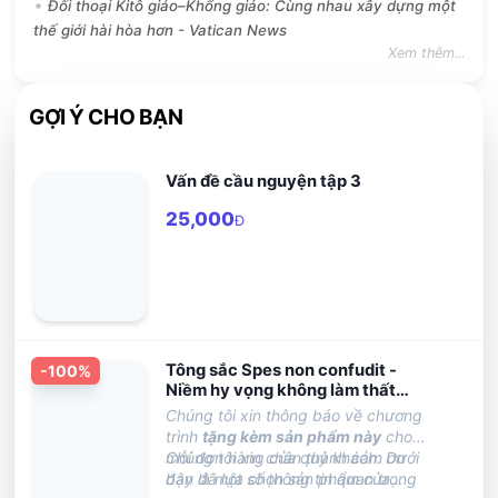
Đối thoại Kitô giáo–Khổng giáo: Cùng nhau xây dựng một
thế giới hài hòa hơn - Vatican News
Xem thêm...
GỢI Ý CHO BẠN
Vấn đề cầu nguyện tập 3
25,000
Đ
Tông sắc Spes non confudit -
-
100
%
Niềm hy vọng không làm thất
vọng
Chúng tôi xin thông báo về chương
trình
tặng kèm sản phẩm này
cho
mỗi đơn hàng của quý khách. Dưới
Chúng tôi xin chân thành cảm ơn
đây là một số thông tin quan trọng
bạn đã lựa chọn sản phẩm của