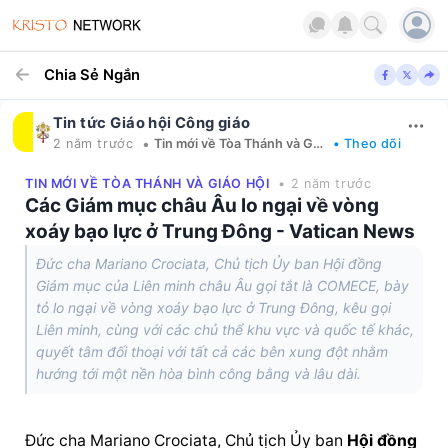
Chia Sẻ Ngắn
Tin tức Giáo hội Công giáo
•
2 năm trước
Tin mới về Tòa Thánh và Giáo hội
• Theo dõi
TIN MỚI VỀ TÒA THÁNH VÀ GIÁO HỘI
• 2 năm trước
Các Giám mục châu Âu lo ngại về vòng
xoáy bạo lực ở Trung Đông - Vatican News
Đức cha Mariano Crociata, Chủ tịch Ủy ban Hội đồng
Giám mục của Liên minh châu Âu gọi tắt là COMECE, bày
tỏ lo ngại về vòng xoáy bạo lực ở Trung Đông, kêu gọi
Liên minh, cùng với các chủ thể khu vực và quốc tế khác,
quyết tâm đối thoại với tất cả các bên xung đột nhằm
hướng tới một nền hòa bình công bằng và lâu dài.
Đức cha Mariano Crociata, Chủ tịch Ủy ban 
Hội đồng 