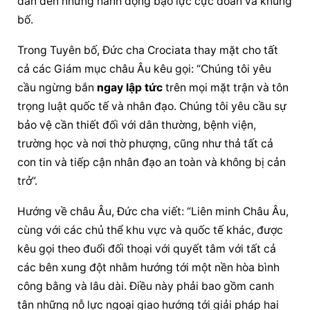
dẫn đến những hành động bạo lực cực đoan và khủng 
bố.
Trong Tuyên bố, Đức cha Crociata thay mặt cho tất 
cả các Giám mục châu Âu kêu gọi: “Chúng tôi yêu 
cầu ngừng bắn 
ngay lập tức
 trên mọi mặt trận và tôn 
trọng luật quốc tế và nhân đạo. Chúng tôi yêu cầu sự 
bảo vệ cần thiết đối với dân thường, bệnh viện, 
trường học và nơi thờ phượng, cũng như thả tất cả 
con tin và tiếp cận nhân đạo an toàn và không bị cản 
trở”.
Hướng về châu Âu, Đức cha viết: “Liên minh Châu Âu, 
cùng với các chủ thể khu vực và quốc tế khác, được 
kêu gọi theo đuổi đối thoại với quyết tâm với tất cả 
các bên xung đột nhằm hướng tới một nền hòa bình 
công bằng và lâu dài. Điều này phải bao gồm canh 
tân những nỗ lực ngoại giao hướng tới giải pháp hai 