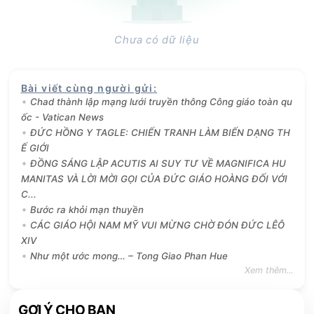
Chưa có dữ liệu
Bài viết cùng người gửi
:
Chad thành lập mạng lưới truyền thông Công giáo toàn qu
ốc - Vatican News
ĐỨC HỒNG Y TAGLE: CHIẾN TRANH LÀM BIẾN DẠNG TH
Ế GIỚI
ĐỒNG SÁNG LẬP ACUTIS AI SUY TƯ VỀ MAGNIFICA HU
MANITAS VÀ LỜI MỜI GỌI CỦA ĐỨC GIÁO HOÀNG ĐỐI VỚI
C...
Bước ra khỏi mạn thuyền
CÁC GIÁO HỘI NAM MỸ VUI MỪNG CHỜ ĐÓN ĐỨC LÊÔ
XIV
Như một ước mong… – Tong Giao Phan Hue
Xem thêm...
GỢI Ý CHO BẠN