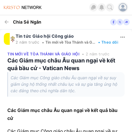
Chia Sẻ Ngắn
Tin tức Giáo hội Công giáo
•
2 năm trước
Tin mới về Tòa Thánh và Giáo hội
• Theo dõi
TIN MỚI VỀ TÒA THÁNH VÀ GIÁO HỘI
• 2 năm trước
Các Giám mục châu Âu quan ngại về kết
quả bầu cử - Vatican News
Các Giám mục Công giáo châu Âu quan ngại về sự suy
giảm ủng hộ thống nhất châu lục và sự gia tăng ủng hộ
các đảng theo chủ nghĩa dân tộc.
Các Giám mục châu Âu quan ngại về kết quả bầu 
cử
Các Giám mục Công giáo châu Âu quan ngại về sự 