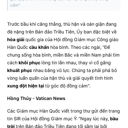
cảm".
Trước bầu khí căng thẳng, thù hận và oán giận đang 
đè nặng trên Bán đảo Triều Tiên, Ủy ban đặc biệt về 
hòa giải
 quốc gia của Hội đồng Giám mục Công giáo 
Hàn Quốc 
cầu khẩn
 hòa bình. Theo các ngài, “Để 
chung sống hòa bình, miền Bắc và miền Nam phải tìm 
cách 
khôi phục
 lòng tin lẫn nhau, thay vì cố gắng 
khuất phục
 nhau bằng vũ lực. Chúng ta phải phá bỏ 
vòng luẩn quẩn của hận thù và giải quyết tình hình 
xung đột
hiện tại
 từ góc độ đồng cảm".
Hồng Thủy - Vatican News
Các Giám mục Hàn Quốc viết trong thư gửi đến trang 
tin SIR của Hội đồng Giám mục Ý: “Ngay lúc này, 
bầu 
trời
 trên Bán đảo Triều Tiên đang tối sầm lại bởi 