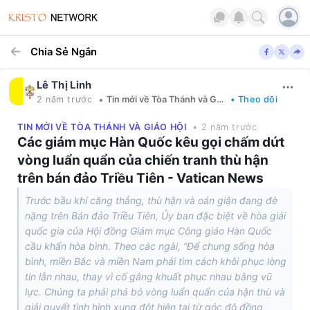
Chia Sẻ Ngắn
Lê Thị Linh
•
2 năm trước
Tin mới về Tòa Thánh và Giáo hội
• Theo dõi
TIN MỚI VỀ TÒA THÁNH VÀ GIÁO HỘI
• 2 năm trước
Các giám mục Hàn Quốc kêu gọi chấm dứt
vòng luẩn quẩn của chiến tranh thù hận
trên bán đảo Triều Tiên - Vatican News
Trước bầu khí căng thẳng, thù hận và oán giận đang đè
nặng trên Bán đảo Triều Tiên, Ủy ban đặc biệt về hòa giải
quốc gia của Hội đồng Giám mục Công giáo Hàn Quốc
cầu khẩn hòa bình. Theo các ngài, “Để chung sống hòa
bình, miền Bắc và miền Nam phải tìm cách khôi phục lòng
tin lẫn nhau, thay vì cố gắng khuất phục nhau bằng vũ
lực. Chúng ta phải phá bỏ vòng luẩn quẩn của hận thù và
giải quyết tình hình xung đột hiện tại từ góc độ đồng