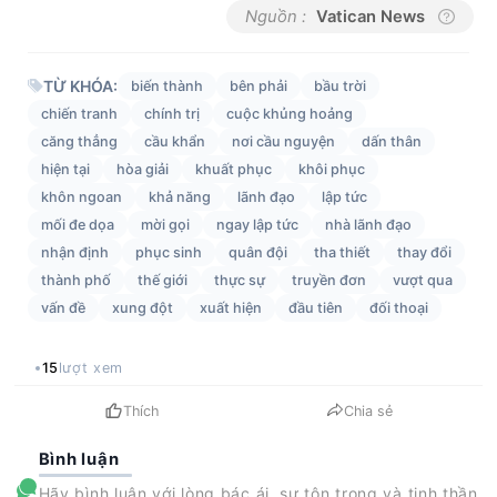
Nguồn :
Vatican News
TỪ KHÓA:
biến thành
bên phải
bầu trời
chiến tranh
chính trị
cuộc khủng hoảng
căng thẳng
cầu khẩn
nơi cầu nguyện
dấn thân
hiện tại
hòa giải
khuất phục
khôi phục
khôn ngoan
khả năng
lãnh đạo
lập tức
mối đe dọa
mời gọi
ngay lập tức
nhà lãnh đạo
nhận định
phục sinh
quân đội
tha thiết
thay đổi
thành phố
thế giới
thực sự
truyền đơn
vượt qua
vấn đề
xung đột
xuất hiện
đầu tiên
đối thoại
15
lượt xem
Thích
Chia sẻ
Bình luận
Hãy bình luận với lòng bác ái, sự tôn trọng và tinh thần