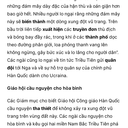
những đám mây dày đặc của hận thù và oán giận hơn 
bao giờ hết. Nhiều người lo ngại rằng những đám mây 
này sẽ 
biến thành
 một dòng 
xung đột
 vũ trang. Trên 
bầu trời
 liên tiếp 
xuất hiện
 các 
truyền đơn
 thù địch 
và bóng bay đầy rác, trong khi ở các 
thành phố
 dọc 
theo đường phân giới, loa phóng thanh vang lên 
không ngừng, gây bức xúc và lo lắng cho người dân”. 
Các ngài cũng lo ngại về tin tức Triều Tiên gửi 
quân 
đội
 tới Nga và về sự hỗ trợ quân sự của chính phủ 
Hàn Quốc dành cho Ucraina.
Giáo hội cầu nguyện cho hòa bình
Các Giám mục cho biết Giáo hội Công giáo Hàn Quốc 
cầu nguyện 
tha thiết
 để không xảy ra 
xung đột
 vũ 
trang trên vùng đất này. Các ngài cầu nguyện cho 
hòa bình và kêu gọi hai miền Nam Bắc Triều Tiên phá 