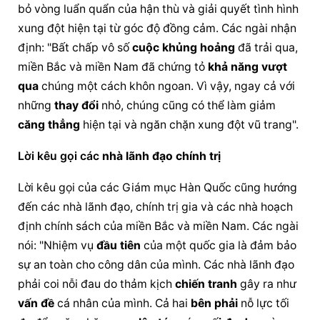
bỏ vòng luẩn quẩn của hận thù và giải quyết tình hình 
xung đột
hiện tại
 từ góc độ đồng cảm. Các ngài nhận 
định: "Bất chấp vô số 
cuộc khủng hoảng
 đã trải qua, 
miền Bắc và miền Nam đã chứng tỏ 
khả năng
vượt 
qua
 chúng một cách khôn ngoan. Vì vậy, ngay cả với 
những 
thay đổi
 nhỏ, chúng cũng có thể làm giảm 
căng thẳng
hiện tại
 và ngăn chặn 
xung đột
 vũ trang".
Lời kêu gọi các 
nhà 
lãnh đạo
chính trị
Lời kêu gọi của các Giám mục Hàn Quốc cũng hướng 
đến các nhà lãnh đạo, 
chính trị
 gia và các nhà hoạch 
định chính sách của miền Bắc và miền Nam. Các ngài 
nói: "Nhiệm vụ 
đầu tiên
 của một quốc gia là đảm bảo 
sự an toàn cho công dân của mình. Các 
nhà 
lãnh đạo
phải coi nỗi đau do thảm kịch 
chiến tranh
 gây ra như 
vấn đề
 cá nhân của mình. Cả hai 
bên phải
 nỗ lực tối 