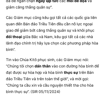
đa để ngăn chặn 
ngay 
lập tức
 các 
mối đe dọa
 và 
giảm 
căng thẳng
 quân sự".
Các Giám mục cũng kêu gọi tất cả các quốc gia liên 
quan đến Bán đảo Triều Tiên đều cần nỗ lực ngoại 
giao để giảm bớt 
căng thẳng
 quân sự và 
khôi phục
đối thoại
 giữa Bắc và Nam, kêu gọi tất cả các 
nhà 
lãnh đạo
chính trị
 hãy lựa chọn các phương pháp hòa 
bình”.
Tin vào Chúa Kitô phục sinh, các Giám mục nói: 
“Chúng tôi chọn 
dấn thân
 vào con đường hòa bình để 
đạt được sự hòa hợp và hòa bình 
thực sự
 trên Bán 
đảo Triều Tiên và trên toàn thế giới", và mời gọi: 
"Chúng ta cầu xin và cầu nguyện thiết tha cho hòa 
bình thực sự”. (SIR 05/11/2024)