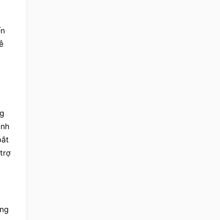
n 
 
g 
nh 
ắt 
rợ 
.
ng 