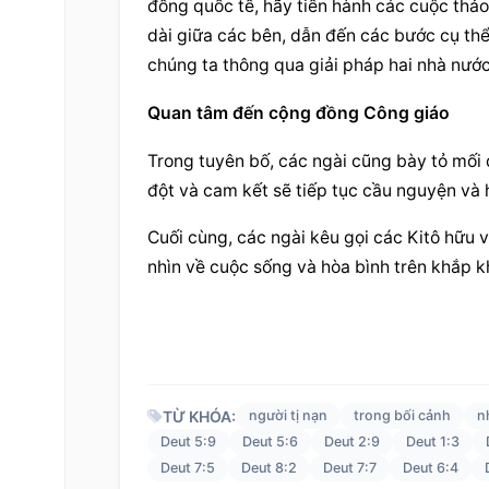
đồng quốc tế, hãy tiến hành các cuộc thảo
dài giữa các bên, dẫn đến các bước cụ thể
chúng ta thông qua giải pháp hai nhà nước
Quan tâm đến cộng đồng Công giáo
Trong tuyên bố, các ngài cũng bày tỏ mối
đột và cam kết sẽ tiếp tục cầu nguyện và h
Cuối cùng, các ngài kêu gọi các Kitô hữu v
nhìn về cuộc sống và hòa bình trên khắp kh
TỪ KHÓA:
người tị nạn
trong bối cảnh
n
Deut 5:9
Deut 5:6
Deut 2:9
Deut 1:3
Deut 7:5
Deut 8:2
Deut 7:7
Deut 6:4