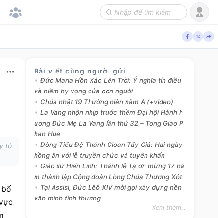
Bài viết cùng người gửi
:
Đức Maria Hồn Xác Lên Trời: Ý nghĩa tín điều
và niềm hy vọng của con người
Chúa nhật 19 Thường niên năm A (+video)
La Vang nhộn nhịp trước thềm Đại hội Hành h
ương Đức Mẹ La Vang lần thứ 32 – Tong Giao P
han Hue
Dòng Tiểu Đệ Thánh Gioan Tẩy Giả: Hai ngày
y tỏ
hồng ân với lễ truyền chức và tuyên khấn
Giáo xứ Hiển Linh: Thánh lễ Tạ ơn mừng 17 nă
m thành lập Cộng đoàn Lòng Chúa Thương Xót
Tại Assisi, Đức Lêô XIV mời gọi xây dựng nền
bố 
văn minh tình thương
vực 
Xem thêm...
m 