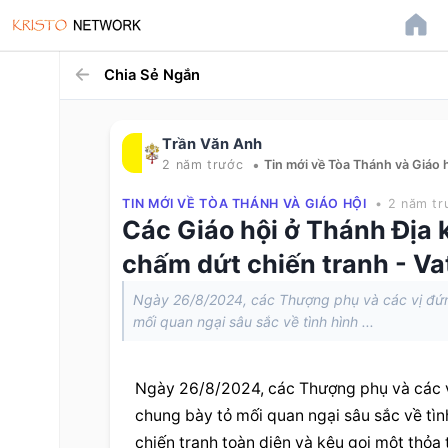
Chia Sẻ Ngắn
Trần Văn Anh
•
2 năm trước
Tin mới về Tòa Thánh và Giáo 
TIN MỚI VỀ TÒA THÁNH VÀ GIÁO HỘI
• 2 năm tr
Các Giáo hội ở Thánh Địa 
chấm dứt chiến tranh - V
Ngày 26/8/2024, các Thượng phụ và các vị đứng
mối quan ngại sâu sắc về tình hình ...
Ngày 26/8/2024, các Thượng phụ và các vị
chung bày tỏ mối quan ngại sâu sắc về tìn
chiến tranh toàn diện và kêu gọi một thỏ