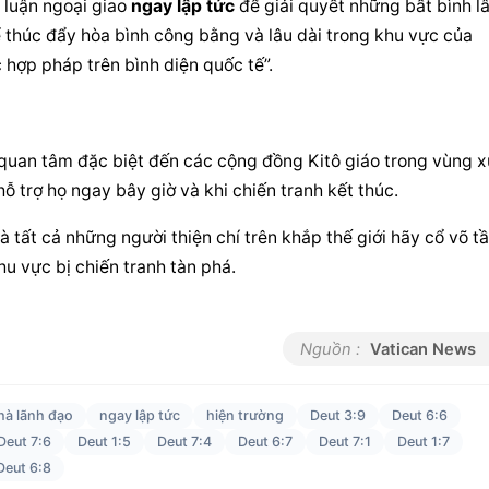
 luận ngoại giao 
ngay lập tức
 để giải quyết những bất bình lâ
 thúc đẩy hòa bình công bằng và lâu dài trong khu vực của 
 hợp pháp trên bình diện quốc tế”.
 quan tâm đặc biệt đến các cộng đồng Kitô giáo trong vùng x
ỗ trợ họ ngay bây giờ và khi chiến tranh kết thúc.
à tất cả những người thiện chí trên khắp thế giới hãy cổ võ tầ
u vực bị chiến tranh tàn phá.
Nguồn :
Vatican News
hà lãnh đạo
ngay lập tức
hiện trường
Deut 3:9
Deut 6:6
Deut 7:6
Deut 1:5
Deut 7:4
Deut 6:7
Deut 7:1
Deut 1:7
Deut 6:8