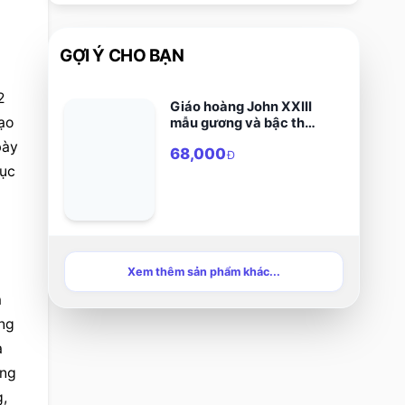
GỢI Ý CHO BẠN
 
Giáo hoàng John XXIII
ạo 
mẫu gương và bậc thầy
của các nhà lãnh đạo
ày 
68,000
Đ
ục 
Xem thêm sản phẩm khác...
 
ng 
 
ng 
, 