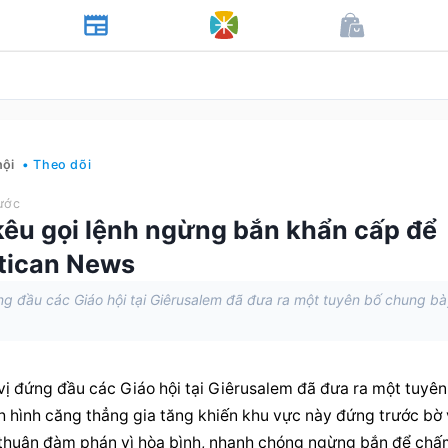
hội
• Theo dõi
ước
kêu gọi lệnh ngừng bắn khẩn cấp để
atican News
 đầu các Giáo hội tại Giêrusalem đã đưa ra một tuyên bố chung bà
 đứng đầu các Giáo hội tại Giêrusalem đã đưa ra một tuyên 
h hình căng thẳng gia tăng khiến khu vực này đứng trước bờ 
a thuận đàm phán vì hòa bình, nhanh chóng ngừng bắn để chấ