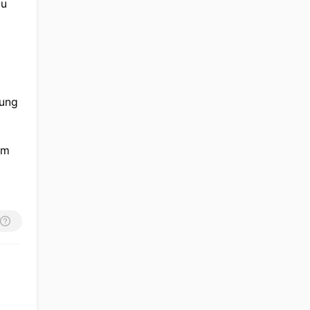
u 
ung 
m 