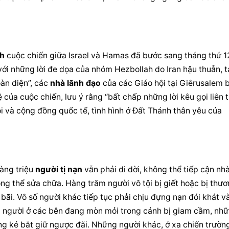
nh
 cuộc chiến giữa Israel và Hamas đã bước sang tháng thứ 12
với những lời đe dọa của nhóm Hezbollah do Iran hậu thuẫn, t
àn diện”, các 
nhà lãnh đạo
 của các Giáo hội tại Giêrusalem b
 của cuộc chiến, lưu ý rằng “bất chấp những lời kêu gọi liên t
i và cộng đồng quốc tế, tình hình ở Đất Thánh thân yêu của 
àng triệu 
người tị nạn
 vẫn phải di dời, không thể tiếp cận nhà
ng thể sửa chữa. Hàng trăm người vô tội bị giết hoặc bị thươ
ãi. Vô số người khác tiếp tục phải chịu đựng nạn đói khát và
 người ở các bên đang mòn mỏi trong cảnh bị giam cầm, nhữ
ng kẻ bắt giữ ngược đãi. Những người khác, ở xa chiến trường