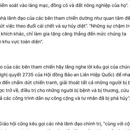
iểm soát vào làng mạc, đồng cỏ và đất nông nghiệp của họ”.
nhà lãnh đạo
 của các bên tham chiến dường như quan tâm đế
ứt việc theo đuổi cái chết và sự hủy diệt”. “Những sự chậm trễ
u khích khác, chỉ làm gia tăng căng thẳng đến mức chúng ta 
 khu vực toàn diện”.
ạo
 của các bên tham chiến hãy lắng nghe lời kêu gọi của chún
(Nghị quyết 2735 của Hội đồng Bảo an Liên Hiệp Quốc) để nha
ến chấm dứt chiến tranh, giải thoát tất cả những người bị b
c trở về, điều trị cho những người bị bệnh và bị thương, cứu t
cả các công trình dân sự công cộng và tư nhân đã bị phá hủy”
Giáo hội cũng kêu gọi các 
nhà lãnh đạo
 chính trị, “cùng với cộ