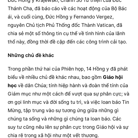
Đức Hồng y Krajewski, Chánh Sở Từ thiện của Đức 
Thánh Cha, đã báo cáo về các hoạt động của Bộ Bác 
ái, và cuối cùng, Đức Hồng y Fernando Vergez, 
nguyên Chủ tịch Phủ Thống đốc Thành Vatican, đã 
chia sẻ một số thông tin cụ thể về tình hình của lãnh 
thổ này, đồng thời đề cập đến các công trình cải tạo.
Những chủ đề khác
Trong phần thứ hai của Phiên họp, 14 Hồng y đã phát 
biểu về nhiều chủ đề khác nhau, bao gồm 
Giáo hội 
học
 về dân Chúa; tính hiệp hành và đoàn thể tính của 
Giám mục như một cách để vượt qua sự phân cực; và 
ơn gọi linh mục và đời sống tu trì, và việc loan báo Tin 
Mừng, tập trung vào sự tương ứng giữa những gì 
chúng ta sống và những gì chúng ta loan báo. Các 
suy tư cũng nêu lên sự phân cực trong Giáo hội và sự 
chia rẽ trong xã hội như một vết thương.