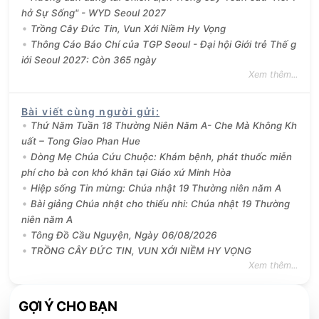
hở Sự Sống" - WYD Seoul 2027
Trồng Cây Đức Tin, Vun Xới Niềm Hy Vọng
Thông Cáo Báo Chí của TGP Seoul - Đại hội Giới trẻ Thế g
iới Seoul 2027: Còn 365 ngày
Xem thêm...
Bài viết cùng người gửi
:
Thứ Năm Tuần 18 Thường Niên Năm A- Che Mà Không Kh
uất – Tong Giao Phan Hue
Dòng Mẹ Chúa Cứu Chuộc: Khám bệnh, phát thuốc miễn
phí cho bà con khó khăn tại Giáo xứ Minh Hòa
Hiệp sống Tin mừng: Chúa nhật 19 Thường niên năm A
Bài giảng Chúa nhật cho thiếu nhi: Chúa nhật 19 Thường
niên năm A
Tông Đồ Cầu Nguyện, Ngày 06/08/2026
TRỒNG CÂY ĐỨC TIN, VUN XỚI NIỀM HY VỌNG
Xem thêm...
GỢI Ý CHO BẠN