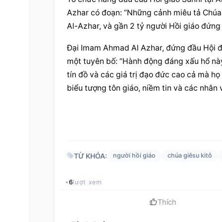
Azhar có đoạn: “Những cảnh miêu tả 
Chúa
Al-Azhar, và gần 2 tỷ 
người Hồi giáo
 đứng 
Đại Imam Ahmad Al Azhar, đứng đầu Hội đồn
một tuyên bố: “Hành động 
đáng xấu hổ
 nà
tín đồ và các giá trị đạo đức cao cả mà họ
biểu tượng tôn giáo, niềm tin và các nhân v
TỪ KHÓA:
người hồi giáo
chúa giêsu kitô
6
lượt xem
Thích