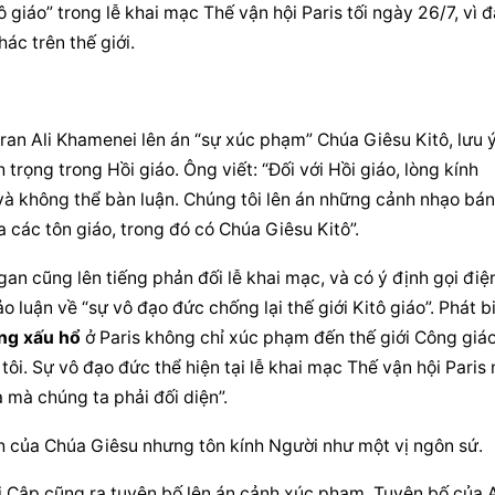
giáo” trong lễ khai mạc Thế vận hội Paris tối ngày 26/7, vì đã
ác trên thế giới.
Iran Ali Khamenei lên án “sự xúc phạm” Chúa Giêsu Kitô, lưu ý
rọng trong Hồi giáo. Ông viết: “Đối với Hồi giáo, lòng kính 
và không thể bàn luận. Chúng tôi lên án những cảnh nhạo bán
các tôn giáo, trong đó có Chúa Giêsu Kitô”.
n cũng lên tiếng phản đối lễ khai mạc, và có ý định gọi điện
luận về “sự vô đạo đức chống lại thế giới Kitô giáo”. Phát bi
ng xấu hổ
 ở Paris không chỉ xúc phạm đến thế giới Công giáo,
i. Sự vô đạo đức thể hiện tại lễ khai mạc Thế vận hội Paris 
 mà chúng ta phải đối diện”.
nh của Chúa Giêsu nhưng tôn kính Người như một vị ngôn sứ.
i Cập cũng ra tuyên bố lên án cảnh xúc phạm. Tuyên bố của A