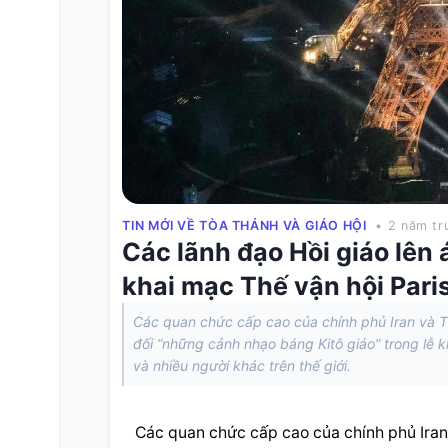
TIN MỚI VỀ TÒA THÁNH VÀ GIÁO HỘI
• 2 năm tr
Các lãnh đạo Hồi giáo lên 
khai mạc Thế vận hội Pari
Các quan chức cấp cao của chính phủ Iran và Th
đối “những cảnh nhạo báng Kitô giáo” trong lễ k
và nhiều người khác trên thế giới.
Các quan chức cấp cao của chính phủ Iran 