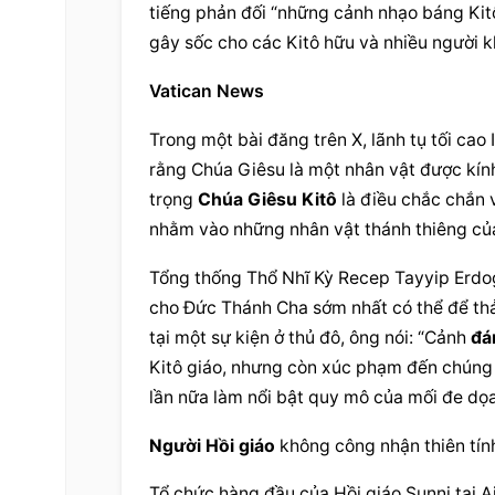
tiếng phản đối “những cảnh nhạo báng Kitô 
gây sốc cho các Kitô hữu và nhiều người kh
Vatican News
Trong một bài đăng trên X, lãnh tụ tối cao 
rằng Chúa Giêsu là một nhân vật được kính t
trọng 
Chúa Giêsu Kitô
 là điều chắc chắn 
nhằm vào những nhân vật thánh thiêng của 
Tổng thống Thổ Nhĩ Kỳ Recep Tayyip Erdoga
cho Đức Thánh Cha sớm nhất có thể để thảo 
tại một sự kiện ở thủ đô, ông nói: “Cảnh 
đá
Kitô giáo, nhưng còn xúc phạm đến chúng tô
lần nữa làm nổi bật quy mô của mối đe dọa
Người Hồi giáo
 không công nhận thiên tí
Tổ chức hàng đầu của Hồi giáo Sunni tại A