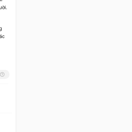
ời. 
 
ác 
 