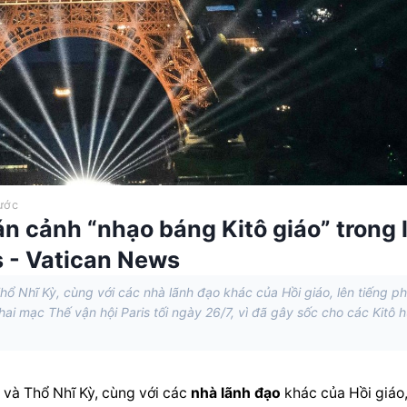
ước
án cảnh “nhạo báng Kitô giáo” trong 
s - Vatican News
ổ Nhĩ Kỳ, cùng với các nhà lãnh đạo khác của Hồi giáo, lên tiếng p
hai mạc Thế vận hội Paris tối ngày 26/7, vì đã gây sốc cho các Kitô 
và Thổ Nhĩ Kỳ, cùng với các 
nhà lãnh đạo
 khác của Hồi giáo, 