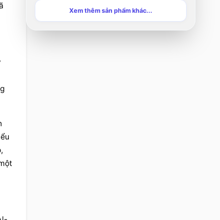
 
Xem thêm sản phẩm khác...
 
g 
 
ểu 
 
một 
l-