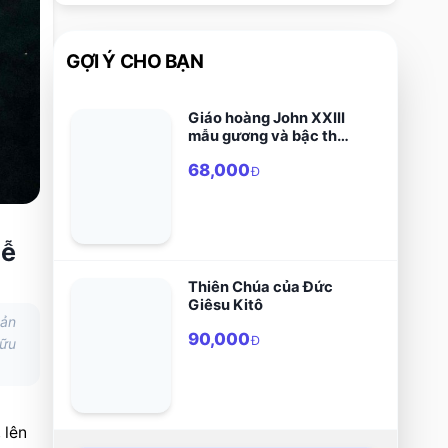
GỢI Ý CHO BẠN
Giáo hoàng John XXIII
mẫu gương và bậc thầy
của các nhà lãnh đạo
68,000
Đ
lễ
Thiên Chúa của Đức
Giêsu Kitô
hản
90,000
Đ
hữu
lên 