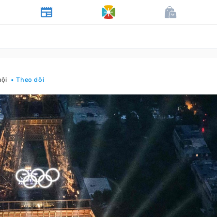
hội
• Theo dõi