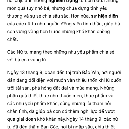
nơi chịu ảnh hưởng 
nghiêm trọng
 từ cơn bão. Những 
món quà tuy nhỏ bé, nhưng chứa đựng tình yêu 
thương và sự sẻ chia sâu sắc. Hơn nữa, 
sự hiện diện
của các nữ tu như nguồn động viên tinh thần, giúp bà 
con vững vàng hơn trước những khó khăn chồng 
chất.
Các Nữ tu mang theo những nhu yếu phẩm chia sẻ 
với bà con vùng lũ
Ngày 13 tháng 9, đoàn đến thị trấn Bảo Yên, nơi người 
dân đang đối diện với muôn vàn thiếu thốn khi lũ cuốn 
trôi tài sản, phá hỏng đất đai và mùa màng. Những 
phần quà thiết thực như thuốc men, thực phẩm và 
các nhu yếu phẩm khác, cùng những lời thăm hỏi 
chân tình, đã giúp bà con có thêm nghị lực để vượt 
qua giai đoạn khó khăn này.Ngày 14 tháng 9, các nữ 
tu đã đến thăm Bản Cóc, nơi bị ngập sâu, chịu thiệt 