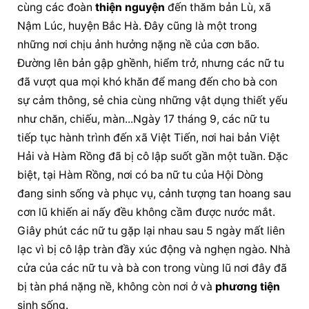
cùng các đoàn 
thiện nguyện
 đến thăm bản Lù, xã 
Nậm Lúc, huyện Bắc Hà. Đây cũng là một trong 
những nơi chịu ảnh hưởng nặng nề của cơn bão. 
Đường lên bản gập ghềnh, hiểm trở, nhưng các nữ tu 
đã vượt qua mọi khó khăn để mang đến cho bà con 
sự cảm thông, sẻ chia cùng những vật dụng thiết yếu 
như chăn, chiếu, màn...Ngày 17 tháng 9, các nữ tu 
tiếp tục hành trình đến xã Việt Tiến, nơi hai bản Việt 
Hải và Hàm Rồng đã bị cô lập suốt gần một tuần. Đặc 
biệt, tại Hàm Rồng, nơi có ba nữ tu của Hội Dòng 
đang sinh sống và phục vụ, cảnh tượng tan hoang sau 
cơn lũ khiến ai nấy đều không cầm được nước mắt. 
Giây phút các nữ tu gặp lại nhau sau 5 ngày mất liên 
lạc vì bị cô lập tràn đầy xúc động và nghẹn ngào. Nhà 
cửa của các nữ tu và bà con trong vùng lũ nơi đây đã 
bị tàn phá nặng nề, không còn nơi ở và 
phương tiện
sinh sống.