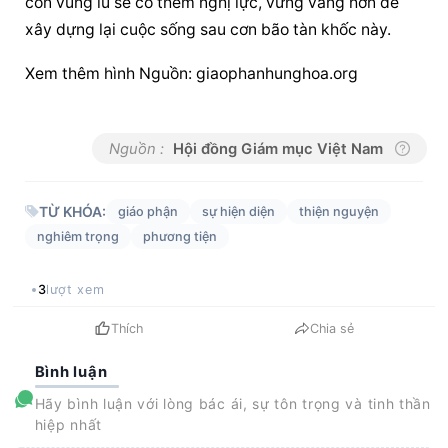
con vùng lũ sẽ có thêm nghị lực, vững vàng hơn để 
xây dựng lại cuộc sống sau cơn bão tàn khốc này.
Xem thêm hình Nguồn: giaophanhunghoa.org
Nguồn :
Hội đồng Giám mục Việt Nam
TỪ KHÓA:
giáo phận
sự hiện diện
thiện nguyện
nghiêm trọng
phương tiện
3
lượt xem
Thích
Chia sẻ
Bình luận
Hãy bình luận với lòng bác ái, sự tôn trọng và tinh thần
hiệp nhất