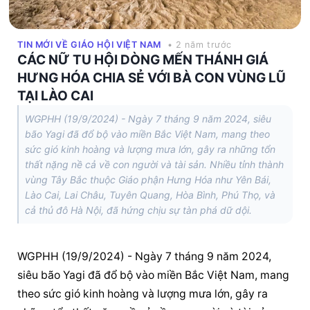
TIN MỚI VỀ GIÁO HỘI VIỆT NAM
• 2 năm trước
CÁC NỮ TU HỘI DÒNG MẾN THÁNH GIÁ
HƯNG HÓA CHIA SẺ VỚI BÀ CON VÙNG LŨ
TẠI LÀO CAI
WGPHH (19/9/2024) - Ngày 7 tháng 9 năm 2024, siêu
bão Yagi đã đổ bộ vào miền Bắc Việt Nam, mang theo
sức gió kinh hoàng và lượng mưa lớn, gây ra những tổn
thất nặng nề cả về con người và tài sản. Nhiều tỉnh thành
vùng Tây Bắc thuộc Giáo phận Hưng Hóa như Yên Bái,
Lào Cai, Lai Châu, Tuyên Quang, Hòa Bình, Phú Thọ, và
cả thủ đô Hà Nội, đã hứng chịu sự tàn phá dữ dội.
WGPHH (19/9/2024) - Ngày 7 tháng 9 năm 2024, 
siêu bão Yagi đã đổ bộ vào miền Bắc Việt Nam, mang 
theo sức gió kinh hoàng và lượng mưa lớn, gây ra 