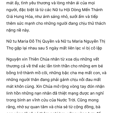
mát ấy, tình yêu thương và lòng nhân ái của mọi 
người, đặc biệt là từ các Nữ tu Hội Dòng Mến Thánh 
Giá Hưng Hóa, như ánh sáng nhỏ, sưởi ấm và tiếp 
thêm sức mạnh cho những người đang chịu thử thách 
nặng nề này.
Nữ tu Maria Đỗ Thị Quyền và Nữ tu Maria Nguyễn Thị 
Thọ gặp lại nhau sau 5 ngày mất liên lạc vì bị cô lập
Nguyện xin Thiên Chúa nhân từ xoa dịu những vết 
thương cả về thể xác lẫn tinh thần cho những em bé 
bỗng trở thành mồ côi, những bậc cha mẹ mất con, và 
những người thân đang phải gánh chịu nỗi đau mất 
mát khôn cùng. Xin Chúa mở rộng vòng tay đón nhận 
linh hồn những nạn nhân đã thiệt mạng được an nghỉ 
trong bình an vĩnh cửu của Nước Trời. Cũng mong 
rằng, nhờ sự quan tâm và chia sẻ từ cộng đồng, bà 