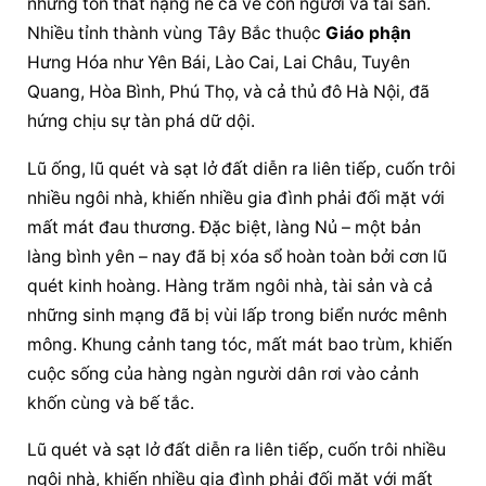
những tổn thất nặng nề cả về con người và tài sản. 
Nhiều tỉnh thành vùng Tây Bắc thuộc 
Giáo phận
Hưng Hóa như Yên Bái, Lào Cai, Lai Châu, Tuyên 
Quang, Hòa Bình, Phú Thọ, và cả thủ đô Hà Nội, đã 
hứng chịu sự tàn phá dữ dội.
Lũ ống, lũ quét và sạt lở đất diễn ra liên tiếp, cuốn trôi 
nhiều ngôi nhà, khiến nhiều gia đình phải đối mặt với 
mất mát đau thương. Đặc biệt, làng Nủ – một bản 
làng bình yên – nay đã bị xóa sổ hoàn toàn bởi cơn lũ 
quét kinh hoàng. Hàng trăm ngôi nhà, tài sản và cả 
những sinh mạng đã bị vùi lấp trong biển nước mênh 
mông. Khung cảnh tang tóc, mất mát bao trùm, khiến 
cuộc sống của hàng ngàn người dân rơi vào cảnh 
khốn cùng và bế tắc.
Lũ quét và sạt lở đất diễn ra liên tiếp, cuốn trôi nhiều 
ngôi nhà, khiến nhiều gia đình phải đối mặt với mất 