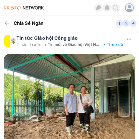
Chia Sẻ Ngắn
Tin tức Giáo hội Công giáo
•
2 năm trước
Tin mới về Giáo hội Việt Nam
• Theo dõi