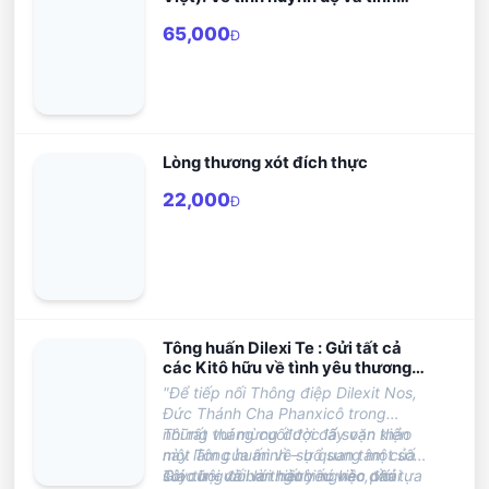
bạn xã hội
65,000
Đ
Lòng thương xót đích thực
22,000
Đ
Tông huấn Dilexi Te : Gửi tất cả
các Kitô hữu về tình yêu thương
người nghèo
"Để tiếp nối Thông điệp Dilexit Nos,
Đức Thánh Cha Phanxicô trong
những tháng cuối đời đã soạn thảo
Tôi rất vui mừng được lấy văn kiện
một Tông huấn về sự quan tâm của
này làm của mình – bổ sung một số
Giáo hội đối với người nghèo, với tựa
suy tư – và ban hành nó vào đầu
Tôi cũng coi là thiết yếu việc phải