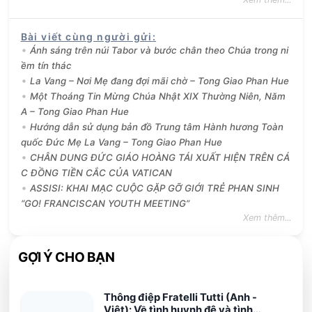
Bài viết cùng người gửi
:
Ánh sáng trên núi Tabor và bước chân theo Chúa trong ni
ềm tín thác
La Vang – Nơi Mẹ đang đợi mãi chờ – Tong Giao Phan Hue
Một Thoáng Tin Mừng Chúa Nhật XIX Thường Niên, Năm
A – Tong Giao Phan Hue
Hướng dẫn sử dụng bản đồ Trung tâm Hành hương Toàn
quốc Đức Mẹ La Vang – Tong Giao Phan Hue
CHÂN DUNG ĐỨC GIÁO HOÀNG TÁI XUẤT HIỆN TRÊN CÁ
C ĐỒNG TIỀN CẮC CỦA VATICAN
ASSISI: KHAI MẠC CUỘC GẶP GỠ GIỚI TRẺ PHAN SINH
“GO! FRANCISCAN YOUTH MEETING”
Xem thêm...
GỢI Ý CHO BẠN
Thông điệp Fratelli Tutti (Anh -
Việt): Về tình huynh đệ và tình