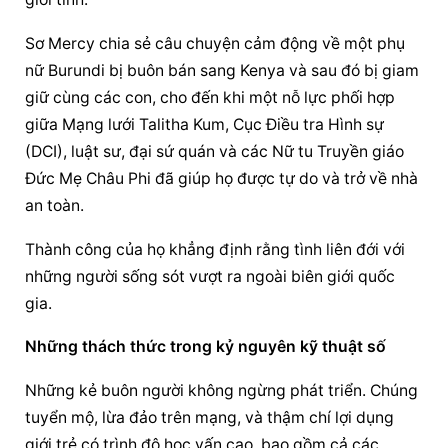
Sơ Mercy chia sẻ câu chuyện cảm động về một phụ 
nữ Burundi bị buôn bán sang Kenya và sau đó bị giam 
giữ cùng các con, cho đến khi một nỗ lực phối hợp 
giữa Mạng lưới Talitha Kum, Cục Điều tra Hình sự 
(DCI), luật sư, đại sứ quán và các Nữ tu Truyền giáo 
Đức Mẹ Châu Phi đã giúp họ được tự do và trở về nhà 
an toàn.
Thành công của họ khẳng định rằng tình liên đới với 
những người sống sót vượt ra ngoài biên giới quốc 
gia.
Những thách thức trong kỷ nguyên kỹ thuật số
Những kẻ buôn người không ngừng phát triển. Chúng 
tuyển mộ, lừa đảo trên mạng, và thậm chí lợi dụng 
giới trẻ có trình độ học vấn cao, bao gồm cả các 