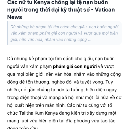
Các nữ tu Kenya chống lại tệ nạn buôn
người trong thời đại kỹ thuật số - Vatican
News
Dù những kẻ phạm tội tìm cách che giấu, nạn buôn người
vẫn xâm phạm phẩm giá con người và vượt qua mọi biên
giới, nền văn hóa, nhắm vào những cộng ...
Dù những kẻ phạm tội tìm cách che giấu, nạn buôn 
người vẫn xâm phạm 
phẩm giá con người
 và vượt 
qua mọi biên giới, nền văn hóa, nhắm vào những cộng 
đồng dễ tổn thương, nghèo đói và tuyệt vọng. Tuy 
nhiên, nó gần chúng ta hơn ta tưởng, hiện diện ngay 
trong điện thoại và mạng xã hội như một lời hứa về cơ 
hội xuất hiện trên màn hình. Các nữ tu cùng với tổ 
chức Talitha Kum Kenya đang kiên trì xây dựng một 
mạng lưới vừa hiện diện tại địa phương vừa tạo tác 
động toàn cầu.