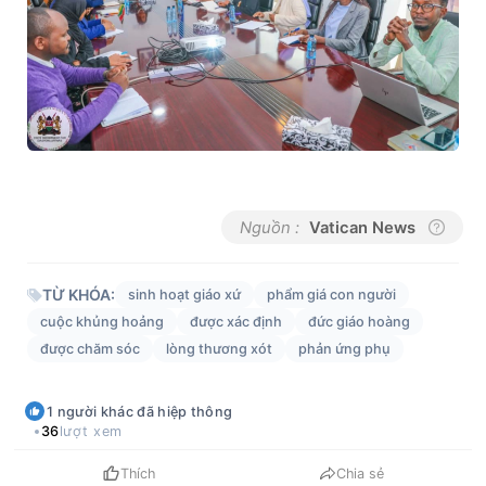
Nguồn :
Vatican News
TỪ KHÓA:
sinh hoạt giáo xứ
phẩm giá con người
cuộc khủng hoảng
được xác định
đức giáo hoàng
được chăm sóc
lòng thương xót
phản ứng phụ
1
người khác
đã hiệp thông
36
lượt xem
Thích
Chia sẻ