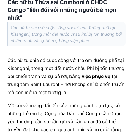
Các nữ tu Thừa sai Comboni ở CHDC
Congo “liên đới với những người bé mọn
nhất”
Các nữ tu chia sẻ cuộc sống với trẻ em đường phố tại
Kisangani, trong một đất nước châu Phi bị tổn thương bởi
chiến tranh và sự bỏ rơi, bằng việc phục ...
Các nữ tu chia sẻ cuộc sống với trẻ em đường phố tại 
Kisangani, trong một đất nước châu Phi bị tổn thương 
bởi chiến tranh và sự bỏ rơi, bằng 
việc phục vụ
 tại 
trung tâm Saint Laurent – nơi không chỉ là chốn trú ẩn 
mà còn mở ra một tương lai.
Mồ côi và mang dấu ấn của những cảnh bạo lực, có 
những trẻ em tại Cộng hòa Dân chủ Congo cần được 
yêu thương, cần sự gần gũi và cần có ai đó có thể 
truyền đạt cho các em qua ánh nhìn và nụ cười rằng: 