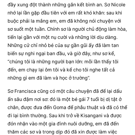
đầy xung đột thành những gắn kết bình an. Sơ Nicole 
nhớ lại lần gặp đầu tiên với em rất khó khăn: sau khi 
buộc phải la mắng em, em đã không nói chuyện với 
sơ suốt một tuần. Chính sơ là người chủ động làm hòa, 
tiến lại gần với một nụ cười và những lời dịu dàng. 
Những cử chỉ nhỏ bé của sự gần gũi ấy đã làm tan 
biến sự nghi ngại ban đầu, và giờ đây, như sơ kể, 
“chúng tôi là những người bạn lớn: mỗi lần thấy tôi 
đến, em chạy lại ôm tôi và kể cho tôi nghe tất cả 
những gì em đã làm và học ở trường”.
Sơ Francisca cũng có một câu chuyện đã để lại dấu 
ấn sâu đậm nơi sơ: đó là một bé gái 7 tuổi bị dị tật ở 
chân, được đưa đến Goma để phẫu thuật và đã có thể 
đi lại bình thường. Sau khi trở về Kisangani và được 
đón nhận vào một gia đình nuôi dưỡng, em đã đến 
thăm các sơ và trong dịp đó đã xin được làm việc 