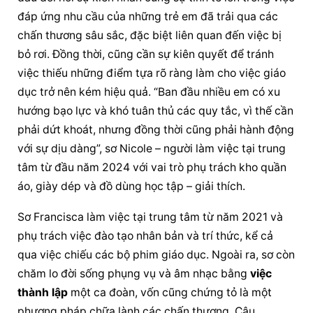
đáp ứng nhu cầu của những trẻ em đã trải qua các 
chấn thương sâu sắc, đặc biệt liên quan đến việc bị 
bỏ rơi. Đồng thời, cũng cần sự kiên quyết để tránh 
việc thiếu những điểm tựa rõ ràng làm cho việc giáo 
dục trở nên kém hiệu quả. “Ban đầu nhiều em có xu 
hướng bạo lực và khó tuân thủ các quy tắc, vì thế cần 
phải dứt khoát, nhưng đồng thời cũng phải hành động 
với sự dịu dàng”, sơ Nicole – người làm việc tại trung 
tâm từ đầu năm 2024 với vai trò phụ trách kho quần 
áo, giày dép và đồ dùng học tập – giải thích.
Sơ Francisca làm việc tại trung tâm từ năm 2021 và 
phụ trách việc đào tạo nhân bản và trí thức, kể cả 
qua việc chiếu các bộ phim giáo dục. Ngoài ra, sơ còn 
chăm lo đời sống phụng vụ và âm nhạc bằng 
việc 
thành lập
 một ca đoàn, vốn cũng chứng tỏ là một 
phương pháp chữa lành các chấn thương. Câu 