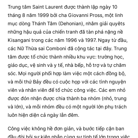
Trung tâm Saint Laurent được thành lập ngày 10 
tháng 8 năm 1999 bởi cha Giovanni Pross, một linh 
mục dòng Thánh Tâm (Dehonian), nhằm giải quyêts 
những hậu quả của chiến tranh đã tàn phá nặng nề 
Kisangani trong các năm 1996 và 1997. Ngay từ đầu, 
các Nữ Thừa sai Comboni đã cộng tác tại đây. Trung 
tâm được tổ chức thành nhiều khu vực: trường học, 
giáo dục, vệ sinh và y tế, nhà bếp, hỗ trợ và tự chăm 
sóc. Mọi người phối hợp làm việc một cách đồng bộ, 
và mỗi thứ Bảy đều có cuộc họp với các tình nguyện 
viên và nhân viên để tổ chức công việc. Các em nhỏ 
được đón nhận được chia thành ba nhóm (nhỏ, trung 
và lớn), và mỗi nhóm đều có một người lớn phụ trách 
luôn hiện diện cả ngày lẫn đêm.
Công việc không hề đơn giản, và bước tiếp cận ban 
đầu đòi hỏi sự kiên nhẫn cùng sự tinh tế lớn trong việc 