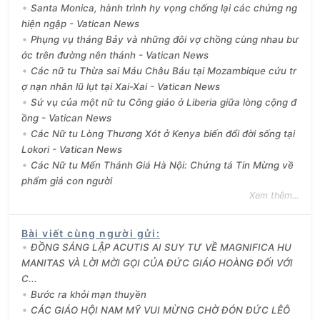
Santa Monica, hành trình hy vọng chống lại các chứng ng
hiện ngập - Vatican News
Phụng vụ tháng Bảy và những đôi vợ chồng cùng nhau bư
ớc trên đường nên thánh - Vatican News
Các nữ tu Thừa sai Máu Châu Báu tại Mozambique cứu tr
ợ nạn nhân lũ lụt tại Xai-Xai - Vatican News
Sứ vụ của một nữ tu Công giáo ở Liberia giữa lòng cộng đ
ồng - Vatican News
Các Nữ tu Lòng Thương Xót ở Kenya biến đổi đời sống tại
Lokori - Vatican News
Các Nữ tu Mến Thánh Giá Hà Nội: Chứng tá Tin Mừng về
phẩm giá con người
Xem thêm...
Bài viết cùng người gửi
:
ĐỒNG SÁNG LẬP ACUTIS AI SUY TƯ VỀ MAGNIFICA HU
MANITAS VÀ LỜI MỜI GỌI CỦA ĐỨC GIÁO HOÀNG ĐỐI VỚI
C...
Bước ra khỏi mạn thuyền
CÁC GIÁO HỘI NAM MỸ VUI MỪNG CHỜ ĐÓN ĐỨC LÊÔ