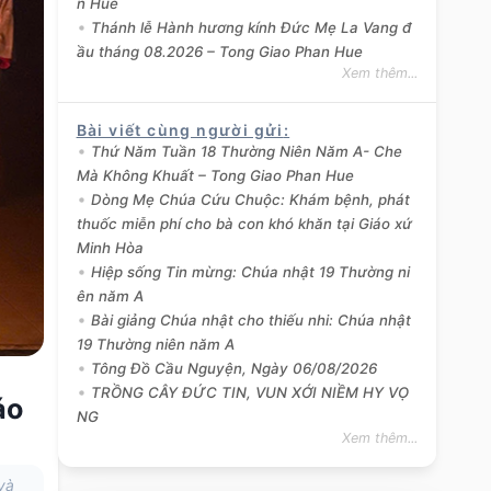
n Hue
Thánh lễ Hành hương kính Đức Mẹ La Vang đ
ầu tháng 08.2026 – Tong Giao Phan Hue
Xem thêm...
Bài viết cùng người gửi
:
Thứ Năm Tuần 18 Thường Niên Năm A- Che
Mà Không Khuất – Tong Giao Phan Hue
Dòng Mẹ Chúa Cứu Chuộc: Khám bệnh, phát
thuốc miễn phí cho bà con khó khăn tại Giáo xứ
Minh Hòa
Hiệp sống Tin mừng: Chúa nhật 19 Thường ni
ên năm A
Bài giảng Chúa nhật cho thiếu nhi: Chúa nhật
19 Thường niên năm A
Tông Đồ Cầu Nguyện, Ngày 06/08/2026
TRỒNG CÂY ĐỨC TIN, VUN XỚI NIỀM HY VỌ
áo
NG
Xem thêm...
và