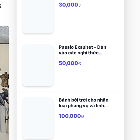
30,000
 
Đ
Passio Exsultet - Dẫn
vào các nghi thức
Phụng vụ tuần thánh
50,000
Đ
Bánh bởi trời cho nhân
loại phụng vụ và linh
đạo thánh thể
100,000
Đ