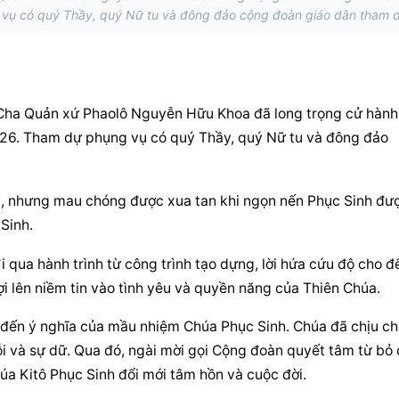
vụ có quý Thầy, quý Nữ tu và đông đảo cộng đoàn giáo dân tham 
 Cha Quản xứ Phaolô Nguyễn Hữu Khoa đã long trọng cử hành 
26. Tham dự phụng vụ có quý Thầy, quý Nữ tu và đông đảo 
m, nhưng mau chóng được xua tan khi ngọn nến Phục Sinh đượ
Sinh.
 qua hành trình từ công trình tạo dựng, lời hứa cứu độ cho đế
ợi lên niềm tin vào tình yêu và quyền năng của Thiên Chúa.
 đến ý nghĩa của mầu nhiệm Chúa Phục Sinh. Chúa đã chịu chế
ỗi và sự dữ. Qua đó, ngài mời gọi Cộng đoàn quyết tâm từ bỏ 
húa Kitô Phục Sinh đổi mới tâm hồn và cuộc đời.