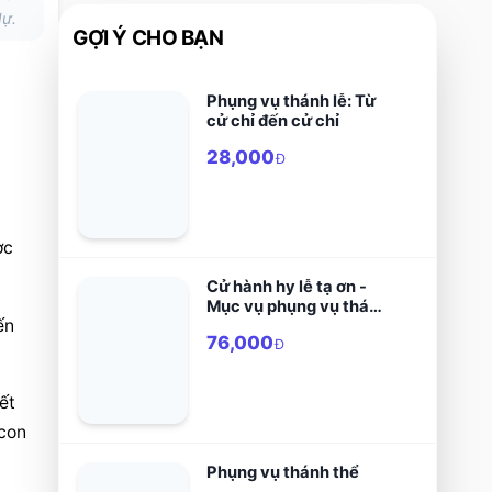
dự.
GỢI Ý CHO BẠN
Phụng vụ thánh lễ: Từ
cử chỉ đến cử chỉ
28,000
Đ
c 
Cử hành hy lễ tạ ơn -
Mục vụ phụng vụ thánh
n 
lễ
76,000
Đ
t 
con 
Phụng vụ thánh thể