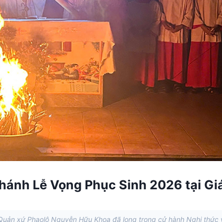
ánh Lễ Vọng Phục Sinh 2026 tại Gi
Quản xứ Phaolô Nguyễn Hữu Khoa đã long trọng cử hành Nghi thức 