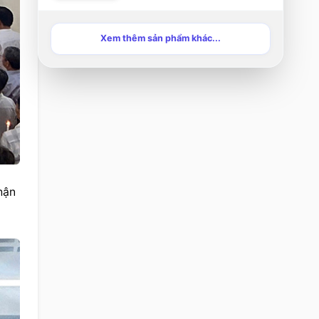
Xem thêm sản phẩm khác...
Đặc biệt, trong đêm trọng đại này, giáo xứ vui mừng đón nhận 19 tân tòng và thiếu niên qua việc lãnh nhận 