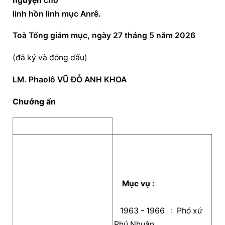
nguyện
 cho
linh hồn linh mục Anrê.
Toà Tổng giám mục, ngày 27 tháng 5 năm 2026
(đã ký và đóng dấu)
LM. Phaolô VŨ ĐỖ ANH KHOA
Chưởng ấn
  Mục vụ :  
   1963 - 1966   :  Phó xứ 
Phú Nhuận   