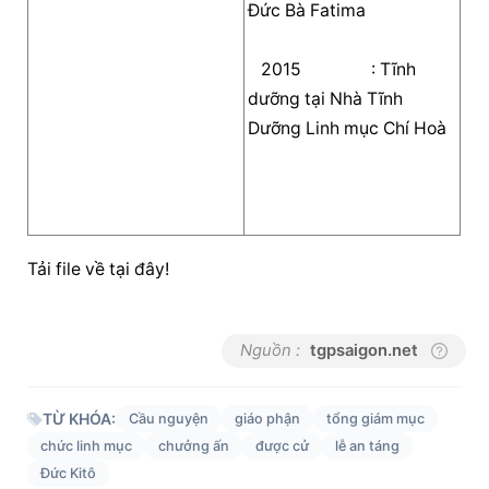
Đức Bà Fatima   
   2015                : Tĩnh 
dưỡng tại Nhà Tĩnh 
Dưỡng Linh mục Chí Hoà   
Tải file về tại đây!
Nguồn :
tgpsaigon.net
TỪ KHÓA:
Cầu nguyện
giáo phận
tổng giám mục
chức linh mục
chưởng ấn
được cử
lễ an táng
Đức Kitô