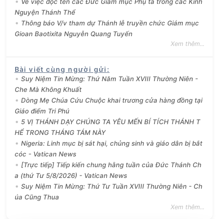
Về việc đọc tên các Đức Giám mục Phụ tá trong các Kinh
Nguyện Thánh Thể
Thông báo V/v tham dự Thánh lễ truyền chức Giám mục
Gioan Baotixita Nguyễn Quang Tuyến
Xem thêm...
Bài viết cùng người gửi
:
Suy Niệm Tin Mừng: Thứ Năm Tuần XVIII Thường Niên -
Che Mà Không Khuất
Dòng Mẹ Chúa Cứu Chuộc khai trương cửa hàng đồng tại
Giáo điểm Tri Phú
5 VỊ THÁNH DẠY CHÚNG TA YÊU MẾN BÍ TÍCH THÁNH T
HỂ TRONG THÁNG TÁM NÀY
Nigeria: Linh mục bị sát hại, chủng sinh và giáo dân bị bắt
cóc - Vatican News
[Trực tiếp] Tiếp kiến chung hằng tuần của Đức Thánh Ch
a (thứ Tư 5/8/2026) - Vatican News
Suy Niệm Tin Mừng: Thứ Tư Tuần XVIII Thường Niên - Ch
úa Cũng Thua
Xem thêm...