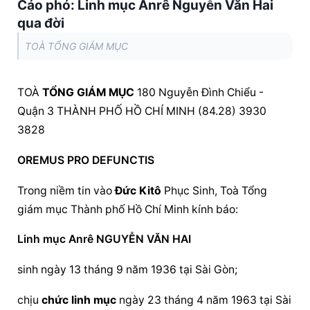
Cáo phó: Linh mục Anrê Nguyễn Văn Hai
qua đời
TOÀ TỔNG GIÁM MỤC
TOÀ 
TỔNG GIÁM MỤC
 180 Nguyễn Đình Chiểu - 
Quận 3 THÀNH PHỐ HỒ CHÍ MINH (84.28) 3930 
3828
OREMUS PRO DEFUNCTIS
Trong niềm tin vào 
Đức Kitô
 Phục Sinh, Toà 
Tổng 
giám mục
 Thành phố Hồ Chí Minh kính báo:
Linh mục Anrê NGUYỄN VĂN HAI
sinh ngày 13 tháng 9 năm 1936 tại Sài Gòn;
chịu 
chức linh mục
 ngày 23 tháng 4 năm 1963 tại Sài 