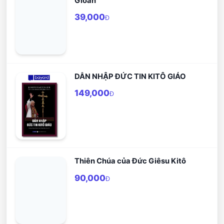
Gioan
39,000
Đ
DẪN NHẬP ĐỨC TIN KITÔ GIÁO
149,000
Đ
Thiên Chúa của Đức Giêsu Kitô
90,000
Đ