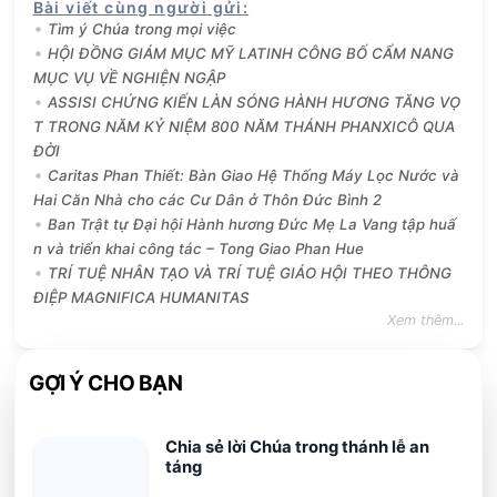
Bài viết cùng người gửi
:
Tìm ý Chúa trong mọi việc
HỘI ĐỒNG GIÁM MỤC MỸ LATINH CÔNG BỐ CẨM NANG
MỤC VỤ VỀ NGHIỆN NGẬP
ASSISI CHỨNG KIẾN LÀN SÓNG HÀNH HƯƠNG TĂNG VỌ
T TRONG NĂM KỶ NIỆM 800 NĂM THÁNH PHANXICÔ QUA
ĐỜI
Caritas Phan Thiết: Bàn Giao Hệ Thống Máy Lọc Nước và
Hai Căn Nhà cho các Cư Dân ở Thôn Đức Bình 2
Ban Trật tự Đại hội Hành hương Đức Mẹ La Vang tập huấ
n và triển khai công tác – Tong Giao Phan Hue
TRÍ TUỆ NHÂN TẠO VÀ TRÍ TUỆ GIÁO HỘI THEO THÔNG
ĐIỆP MAGNIFICA HUMANITAS
Xem thêm...
GỢI Ý CHO BẠN
Chia sẻ lời Chúa trong thánh lễ an
táng