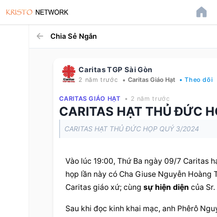
Chia Sẻ Ngắn
Caritas TGP Sài Gòn
•
2 năm trước
Caritas Giáo Hạt
• Theo dõi
CARITAS GIÁO HẠT
• 2 năm trước
CARITAS HẠT THỦ ĐỨC H
CARITAS HẠT THỦ ĐỨC HỌP QUÝ 3/2024
Vào lúc 19:00, Thứ Ba ngày 09/7 Caritas h
họp lần này có Cha Giuse Nguyễn Hoàng Tha
Caritas giáo xứ; cùng 
sự hiện diện
 của Sr
Sau khi đọc kinh khai mạc, anh Phêrô Nguy