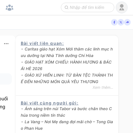
Bài viết liên quan
:
Caritas giáo hạt Xóm Mới thăm các linh mục h
ưu dưỡng tại Nhà Tĩnh dưỡng Chí Hòa
GIÁO HẠT XÓM CHIẾU: HÀNH HƯƠNG & BÁC
ÁI HÈ 2026
GIÁO XỨ HIỂN LINH: TỪ BÀN TỆC THÁNH TH
Ể ĐẾN NHỮNG MÓN QUÀ YÊU THƯƠNG
Xem thêm...
uổi 
Bài viết cùng người gửi
:
ng 
Ánh sáng trên núi Tabor và bước chân theo C
húa trong niềm tín thác
La Vang – Nơi Mẹ đang đợi mãi chờ – Tong Gia
o Phan Hue