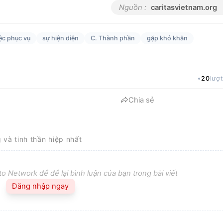
Nguồn :
caritasvietnam.org
ệc phục vụ
sự hiện diện
C. Thành phần
gặp khó khăn
20
lượ
Chia sẻ
g và tinh thần hiệp nhất
o Network để để lại bình luận của bạn trong bài viết
Đăng nhập ngay