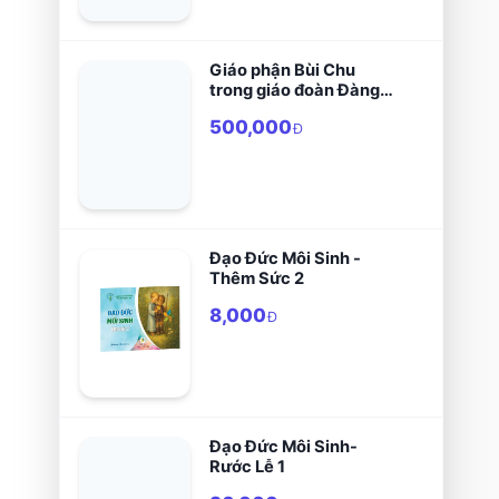
Giáo phận Bùi Chu
trong giáo đoàn Đàng
Ngoài (1533-2000)
500,000
Đ
Đạo Đức Môi Sinh -
Thêm Sức 2
8,000
Đ
Đạo Đức Môi Sinh-
Rước Lễ 1