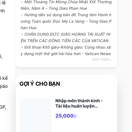
Một Thoáng Tin Mừng Chúa Nhật XIX Thường
lễ 
Niên, Năm A – Tong Giao Phan Hue
ình
Hướng dẫn sử dụng bản đồ Trung tâm Hành h
ương Toàn quốc Đức Mẹ La Vang – Tong Giao P
han Hue
CHÂN DUNG ĐỨC GIÁO HOÀNG TÁI XUẤT HI
ỆN TRÊN CÁC ĐỒNG TIỀN CẮC CỦA VATICAN
Đối thoại Kitô giáo–Khổng giáo: Cùng nhau xâ
y dựng một thế giới hài hòa hơn - Vatican News
, 
Xem thêm...
ề kế 
GỢI Ý CHO BẠN
iáo 
Nhập môn thánh kinh -
Tài liệu huấn luyện
P, 
huynh trưởng
25,000
Đ