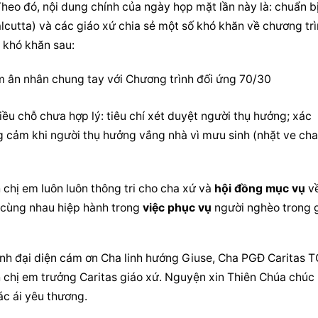
Theo đó, nội dung chính của ngày họp mặt lần này là: chuẩn bị 
cutta) và các giáo xứ chia sẻ một số khó khăn về 
chương tr
2 khó khăn sau:
ìm ân nhân chung tay với 
Chương trình
 đối ứng 70/30
iều chỗ chưa hợp lý: tiêu chí xét duyệt người thụ hưởng; xác 
 cảm khi người thụ hưởng vắng nhà vì mưu sinh (nhặt ve chai
chị em luôn luôn thông tri cho cha xứ và 
hội đồng mục vụ
 v
 cùng nhau hiệp hành trong 
việc phục vụ
 người nghèo trong g
nh đại diện cám ơn Cha linh hướng Giuse, Cha PGĐ Caritas TG
 chị em trưởng Caritas giáo xứ. Nguyện xin Thiên Chúa chúc 
ác ái yêu thương.