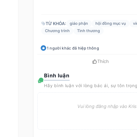
TỪ KHÓA:
giáo phận
hội đồng mục vụ
vi
Chương trình
Tình thương
1
người khác
đã hiệp thông
Thích
Bình luận
Hãy bình luận với lòng bác ái, sự tôn trọn
Vui lòng đăng nhập vào Krist