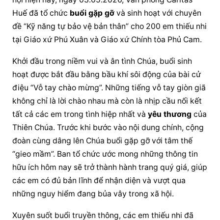
Huế đã tổ chức 
buổi gặp gỡ
 và sinh hoạt với chuyên 
đề “Kỹ năng tự bảo vệ bản thân” cho 200 em thiếu nhi 
tại Giáo xứ Phú Xuân và Giáo xứ Chính tòa Phủ Cam.
Khởi đầu trong niềm vui và ân tình Chúa, buổi sinh 
hoạt được bắt đầu bằng bầu khí sôi động của bài cử 
điệu “Vỗ tay chào mừng”. Những tiếng vỗ tay giòn giã 
không chỉ là lời chào nhau mà còn là nhịp cầu nối kết 
tất cả các em trong tình hiệp nhất và 
yêu thương
 của 
Thiên Chúa. Trước khi bước vào nội dung chính, cộng 
đoàn cùng dâng lên Chúa 
buổi gặp gỡ
 với tâm thế 
“gieo mầm”. Ban tổ chức ước mong những thông tin 
hữu ích hôm nay sẽ trở thành hành trang quý giá, giúp 
các em có đủ bản lĩnh để nhận diện và vượt qua 
những nguy hiểm đang bủa vây trong xã hội.
Xuyên suốt buổi truyền thông, các em thiếu nhi đã 