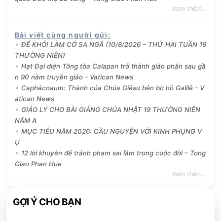
Xem thêm...
Bài viết cùng người gửi
:
ĐỂ KHỎI LÀM CỚ SA NGÃ (10/8/2026 – THỨ HAI TUẦN 19
THƯỜNG NIÊN)
Hạt Đại diện Tông tòa Calapan trở thành giáo phận sau gầ
n 90 năm truyền giáo - Vatican News
Caphácnaum: Thành của Chúa Giêsu bên bờ hồ Galilê - V
atican News
GIÁO LÝ CHO BÀI GIẢNG CHÚA NHẬT 19 THƯỜNG NIÊN
NĂM A
MỤC TIÊU NĂM 2026: CẦU NGUYỆN VỚI KINH PHỤNG V
Ụ
12 lời khuyên để tránh phạm sai lầm trong cuộc đời – Tong
Giao Phan Hue
Xem thêm...
GỢI Ý CHO BẠN