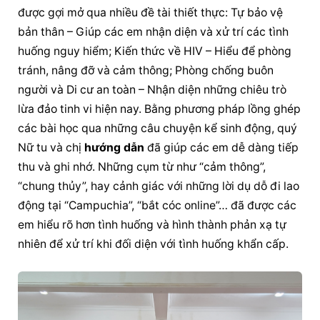
được gợi mở qua nhiều đề tài thiết thực: Tự bảo vệ 
bản thân – Giúp các em nhận diện và xử trí các tình 
huống nguy hiểm; Kiến thức về HIV – Hiểu để phòng 
tránh, nâng đỡ và cảm thông; Phòng chống buôn 
người và Di cư an toàn – Nhận diện những chiêu trò 
lừa đảo tinh vi hiện nay. Bằng phương pháp lồng ghép 
các bài học qua những câu chuyện kể sinh động, quý 
Nữ tu và chị 
hướng dẫn
 đã giúp các em dễ dàng tiếp 
thu và ghi nhớ. Những cụm từ như “cảm thông”, 
“chung thủy”, hay cảnh giác với những lời dụ dỗ đi lao 
động tại “Campuchia”, “bắt cóc online”… đã được các 
em hiểu rõ hơn tình huống và hình thành phản xạ tự 
nhiên để xử trí khi đối diện với tình huống khẩn cấp.