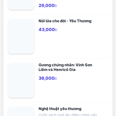
hồn và các lo lắng của vị tân Gióa
mục tử đối với dân Chúa.
26,000
Đ
hoàng mà Chúa Thánh Thần vừ gởi
đến cho Giáo hội và toàn thể nhân
loại.
Nối lửa cho đời - Yêu Thương
43,000
Đ
Gương chứng nhân: Vinh Sơn
Liêm và Henricô Gia
36,000
Đ
Nghệ thuật yêu thương
Cuốn sách toát lên điểm chính yếu