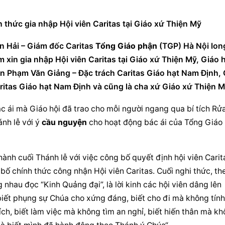
 thức gia nhập Hội viên Caritas tại Giáo xứ Thiện Mỹ
 Hải – Giám đốc Caritas 
Tổng 
Giáo phận
 (TGP) Hà Nội long
xin gia nhập Hội viên Caritas tại Giáo xứ Thiện Mỹ, Giáo h
n Phạm Văn Giảng – Đặc trách Caritas Giáo hạt Nam Định, 
ritas Giáo hạt Nam Định và cũng là cha xứ Giáo xứ Thiện M
c ái mà Giáo hội đã trao cho mỗi người ngang qua bí tích Rửa
nh lễ với ý 
cầu nguyện
 cho hoạt động bác ái của 
Tổng 
Giáo 
ành cuối Thánh lễ với việc công bố quyết định hội viên Carita
 bố chính thức công nhận Hội viên Caritas. Cuối nghi thức, the
 nhau đọc “Kinh Quảng đại”, là lời kinh các hội viên dâng lên 
biết phụng sự Chúa cho xứng đáng, biết cho đi mà không tính 
ch, biết làm việc mà không tìm an nghỉ, biết hiến thân mà kh