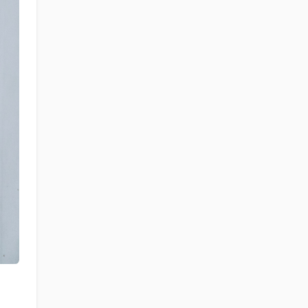
sứ mạng của họ là gọi
tên những hoạt động
mầu nhiệm của ân sủng
đối với một thế giới khắc
khoải kiếm tìm ý nghĩa và
hy vọng.