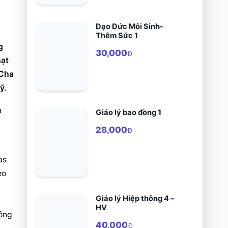
Đạo Đức Môi Sinh-
Thêm Sức 1
 
30,000
Đ
ạt 
Cha 
ỹ.
 
Giáo lý bao đồng 1
28,000
Đ
s 
o 
Giáo lý Hiệp thông 4 –
HV
ông 
40,000
Đ