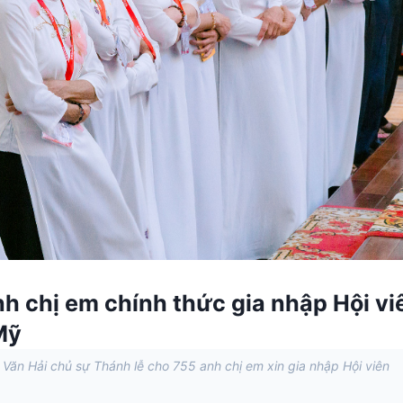
nh chị em chính thức gia nhập Hội vi
Mỹ
ăn Hải chủ sự Thánh lễ cho 755 anh chị em xin gia nhập Hội viên