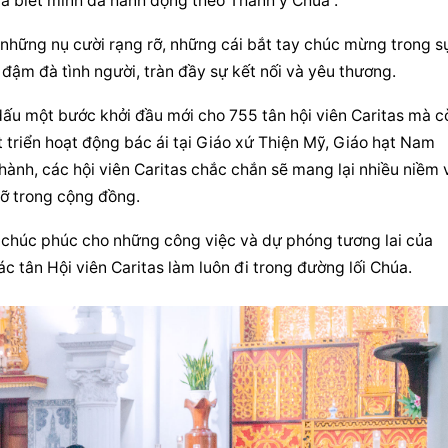
à biết mình đã hành động theo Thánh ý Chúa“.
, những nụ cười rạng rỡ, những cái bắt tay chúc mừng trong sự
đậm đà tình người, tràn đầy sự kết nối và yêu thương.
dấu một bước khởi đầu mới cho 755 tân hội viên Caritas mà cò
 triển hoạt động bác ái tại Giáo xứ Thiện Mỹ, Giáo hạt Nam 
thành, các hội viên Caritas chắc chắn sẽ mang lại nhiều niềm v
ỡ trong cộng đồng.
chúc phúc cho những công việc và dự phóng tương lai của 
c tân Hội viên Caritas làm luôn đi trong đường lối Chúa.