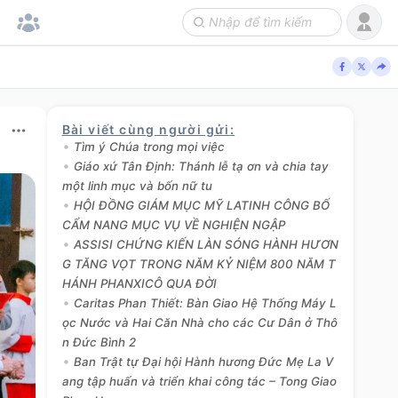
Bài viết cùng người gửi
:
Tìm ý Chúa trong mọi việc
Giáo xứ Tân Định: Thánh lễ tạ ơn và chia tay
một linh mục và bốn nữ tu
HỘI ĐỒNG GIÁM MỤC MỸ LATINH CÔNG BỐ
CẨM NANG MỤC VỤ VỀ NGHIỆN NGẬP
ASSISI CHỨNG KIẾN LÀN SÓNG HÀNH HƯƠN
G TĂNG VỌT TRONG NĂM KỶ NIỆM 800 NĂM T
HÁNH PHANXICÔ QUA ĐỜI
Caritas Phan Thiết: Bàn Giao Hệ Thống Máy L
ọc Nước và Hai Căn Nhà cho các Cư Dân ở Thô
n Đức Bình 2
Ban Trật tự Đại hội Hành hương Đức Mẹ La V
ang tập huấn và triển khai công tác – Tong Giao