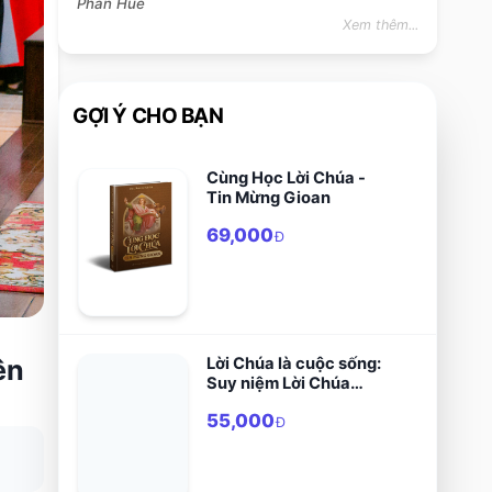
Phan Hue
Xem thêm...
GỢI Ý CHO BẠN
Cùng Học Lời Chúa -
Tin Mừng Gioan
69,000
Đ
ên
Lời Chúa là cuộc sống:
Suy niệm Lời Chúa
hằng ngày năm B
55,000
Đ