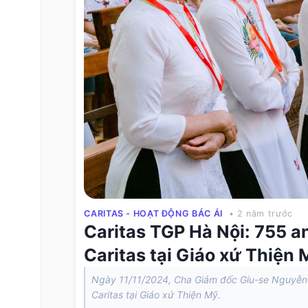
CARITAS - HOẠT ĐỘNG BÁC ÁI
• 2 năm trước
Caritas TGP Hà Nội: 755 a
Caritas tại Giáo xứ Thiện 
Ngày 11/11/2024, Cha Giám đốc Giu-se Nguyễn V
Caritas tại Giáo xứ Thiện Mỹ.