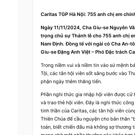
Caritas TGP Hà Nội: 755 anh chị em chính
Ngày 11/11/2024, Cha Giu-se Nguyễn Văn
trọng chủ sự Thánh lễ cho 755 anh chị em 
Nam Định. Đồng tế với ngài có Cha An-tô
Giu-se Đặng Anh Việt – Phó Đặc trách Ca
Trong niềm vui và niềm tin vào sứ mệnh bá
Tội, các tân hội viên sốt sắng bước vào Thá
phận
 ngày thêm thăng tiến.
Phần nghi thức gia nhập hội viên được cử h
và trao thẻ hội viên. Đây là nghi thức công
tinh thần của Caritas, các tân hội viên cùng
Thiên Chúa để 
cầu nguyện
 cho bản thân “
toán, biết chiến đấu mà không sợ thương tí