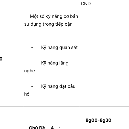
CND    
     Một số kỹ năng cơ bản 
sử dụng trong tiếp cận     
      -       Kỹ năng quan sát      
0  
      -       Kỹ năng lắng 
nghe       
      -       Kỹ năng đặt câu 
hỏi      
  8g00-8g30  
  Chủ Đề   
  4  
  :   