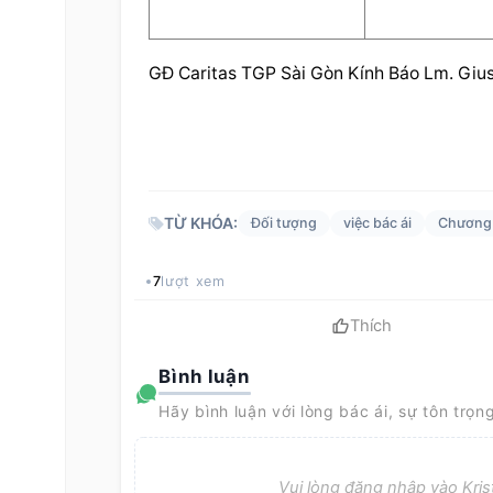
GĐ Caritas TGP Sài Gòn Kính Báo Lm. Giu
TỪ KHÓA:
Đối tượng
việc bác ái
Chương 
7
lượt xem
Thích
Bình luận
Hãy bình luận với lòng bác ái, sự tôn trọn
Vui lòng đăng nhập vào Krist