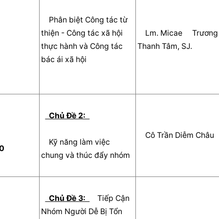
    Phân biệt Công tác từ 
thiện - Công tác xã hội 
    Lm. Micae     Trương 
thực hành và Công tác 
Thanh Tâm, SJ.    
bác ái xã hội    
  Chủ Đề 2:  
    Cô Trần Diễm Châu  
    Kỹ năng làm việc 
0  
chung và thúc đẩy nhóm    
  Chủ Đề 3:  
   Tiếp Cận 
Nhóm Người Dễ Bị Tổn 