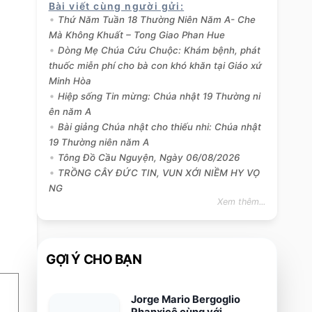
Bài viết cùng người gửi
:
Thứ Năm Tuần 18 Thường Niên Năm A- Che
Mà Không Khuất – Tong Giao Phan Hue
Dòng Mẹ Chúa Cứu Chuộc: Khám bệnh, phát
thuốc miễn phí cho bà con khó khăn tại Giáo xứ
Minh Hòa
Hiệp sống Tin mừng: Chúa nhật 19 Thường ni
ên năm A
Bài giảng Chúa nhật cho thiếu nhi: Chúa nhật
19 Thường niên năm A
Tông Đồ Cầu Nguyện, Ngày 06/08/2026
TRỒNG CÂY ĐỨC TIN, VUN XỚI NIỀM HY VỌ
NG
Xem thêm...
GỢI Ý CHO BẠN
Jorge Mario Bergoglio
Phanxicô cùng với