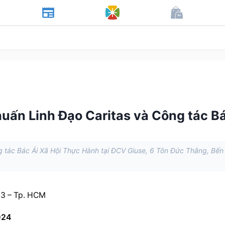
huấn Linh Đạo Caritas và Công tác B
g tác Bác Ái Xã Hội Thực Hành tại ĐCV Giuse, 6 Tôn Đức Thắng, Bến
.3 – Tp. HCM
024