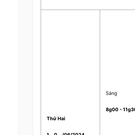
    Sáng    
  8g00 - 11g3
  Thứ Hai  
  1  
  0  
  /06/2024  