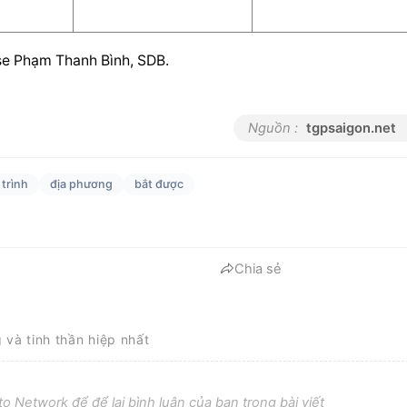
se Phạm Thanh Bình, SDB.
Nguồn :
tgpsaigon.net
trình
địa phương
bắt được
Chia sẻ
g và tinh thần hiệp nhất
o Network để để lại bình luận của bạn trong bài viết