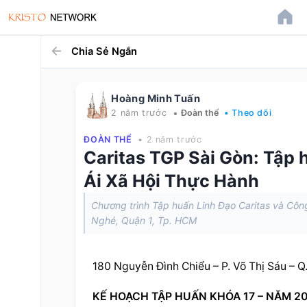
Chia Sẻ Ngắn
Hoàng Minh Tuấn
•
2 năm trước
Đoàn thể
• Theo dõi
ĐOÀN THỂ
• 2 năm trước
Caritas TGP Sài Gòn: Tập 
Ái Xã Hội Thực Hành
Chương trình Tập huấn Linh Đạo Caritas và Côn
Nghé, Quận 1, Tp. HCM
180 Nguyễn Đình Chiểu – P. Võ Thị Sáu – Q
KẾ HOẠCH TẬP HUẤN KHÓA 17 – NĂM 2