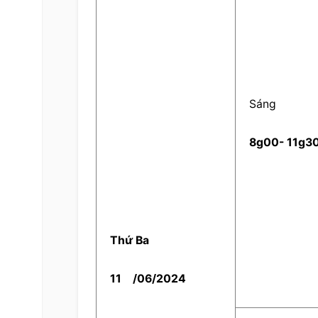
    Sáng    
  8g00- 11g30
  Thứ Ba  
  11  
  /06/2024  