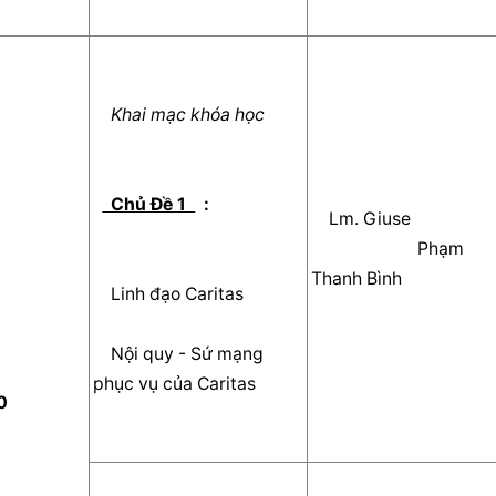
  Khai mạc khóa học  
  Chủ Đề 1  
  :   
    Lm. Giuse
 			Phạm     
Thanh Bình    
    Linh đạo Caritas    
    Nội quy - Sứ mạng 
phục vụ của Caritas    
0  