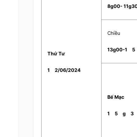
  8g00- 11g30
    Chiều    
  13g00-1  
  5 
  Thứ Tư  
  1  
  2/06/2024  
  Bế Mạc  
  1  
  5  
  g  
  3  