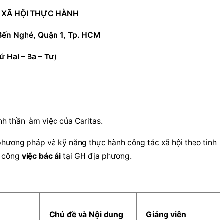
I XÃ HỘI THỰC HÀNH
Bến Nghé, Quận 1, Tp. HCM
ứ Hai – Ba – Tư)
nh thần làm việc của Caritas.
phương pháp và kỹ năng thực hành công tác xã hội theo tinh 
 công 
việc bác ái
 tại GH địa phương.
  Chủ đề và Nội dung  
  Giảng viên  