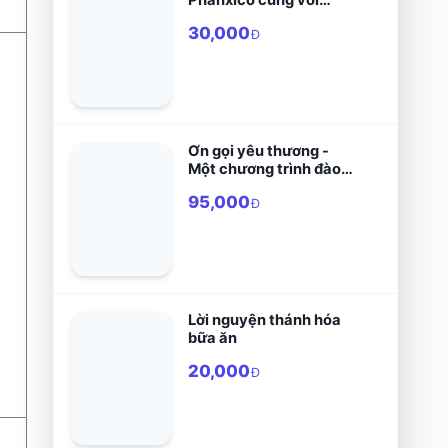
cuộc đời ý tưởng lời nói
30,000
Đ
Ơn gọi yêu thương -
Một chương trình đào
tạo độc thân khiết tịnh
95,000
Đ
Lời nguyện thánh hóa
bữa ăn
20,000
Đ