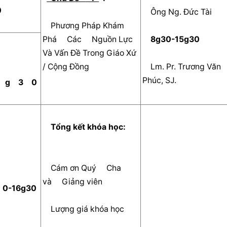
  
    Ông Ng. Đức Tài     
    Phương Pháp Khám 
Phá     Các     Nguồn Lực 
  8g30-15g30  
Và Vấn Đề Trong Giáo Xứ     
/ Cộng Đồng    
    Lm. Pr. Trương Văn 
Phúc, SJ.    
 
  g  
  3  
  0  
  Tổng kết khóa học:   
    Cám ơn Quý     Cha     
và     Giảng viên    
  0-16g30  
    Lượng giá khóa học    