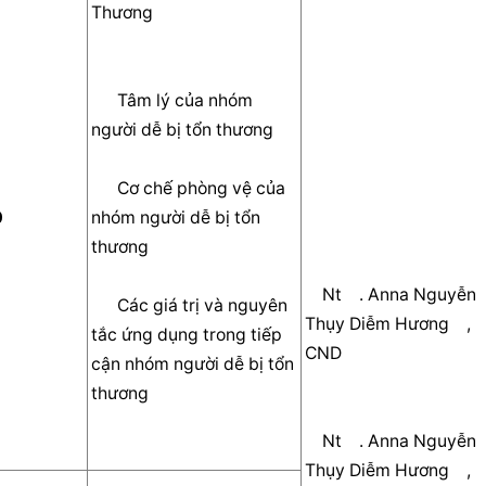
Thương     
      Tâm lý của nhóm 
người dễ bị tổn thương      
      Cơ chế phòng vệ của 
  
nhóm người dễ bị tổn 
thương      
    Nt    . Anna Nguyễn 
      Các giá trị và nguyên 
Thụy Diễm Hương    , 
tắc ứng dụng trong tiếp 
CND    
cận nhóm người dễ bị tổn 
thương      
    Nt    . Anna Nguyễn 
Thụy Diễm Hương    , 