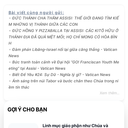
Bài viết cùng người gửi
:
ĐỨC THÁNH CHA THĂM ASSISI: THẾ GIỚI ĐANG TÌM KIẾ
M NHỮNG VỊ THÁNH GIỮA CÁC CON
ĐỨC HỒNG Y PIZZABALLA TẠI ASSISI: CÁC KITÔ HỮU Ở
THÁNH ĐỊA ĐÃ QUÁ MỆT MỎI; HỌ CHỈ MONG CÓ HÒA BÌN
H
Đàm phán Libăng–Israel nối lại giữa căng thẳng - Vatican
News
Bức tranh toàn cảnh về Đại hội “GO! Franciscan Youth Me
eting” tại Assisi - Vatican News
Biết Để Yêu #24: Sự Dữ - Nghĩa lý gì? - Vatican News
Ánh sáng trên núi Tabor và bước chân theo Chúa trong ni
ềm tín thác
Xem thêm...
GỢI Ý CHO BẠN
Linh mục giáo phận như Chúa và