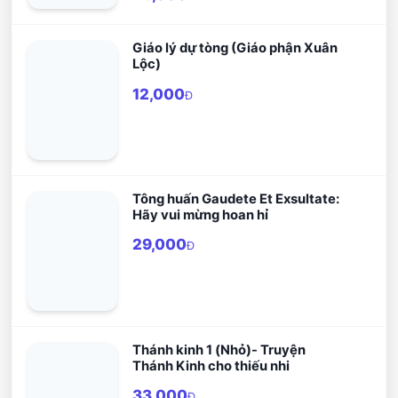
hoàng mà Chúa Thánh Thần vừ gởi
đến cho Giáo hội và toàn thể nhân
loại.
Giáo lý dự tòng (Giáo phận Xuân
Lộc)
12,000
Đ
Tông huấn Gaudete Et Exsultate:
Hãy vui mừng hoan hỉ
29,000
Đ
Thánh kinh 1 (Nhỏ)- Truyện
Thánh Kinh cho thiếu nhi
33,000
Đ