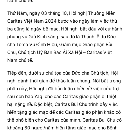
Nam chủ tế.
Thứ Năm, ngày 03 tháng 10, Hội nghị Thường Niên 
Caritas Việt Nam 2024 bước vào ngày làm việc thứ 
ba cũng là ngày bế mạc. Hội nghị bắt đầu với 
cử hành 
phụng vụ
 Giờ Kinh sáng, sau đó là Thánh lễ do Đức 
cha Tôma Vũ Đình Hiệu, 
Giám mục 
Giáo phận
 Bùi 
Chu, Chủ tịch Uỷ Ban Bác Ái Xã Hội – Caritas Việt 
Nam chủ tế.
Tiếp đến, dưới sự chủ tọa của Đức cha Chủ tịch, Hội 
nghị dành thời gian để thảo luận chung. Nổi bật trong 
phần này, Hội nghị đã bàn luận nhiều về việc cứu trợ 
sau cơn bão Yagi cho các Caritas 
giáo phận
 bị thiệt 
hại nặng nề. Đặc biệt, Caritas Bùi Chu trình bày việc 
hiến tặng giác mạc để các Caritas 
giáo phận
 khác có 
thể phổ biến cho Caritas của mình. Caritas Bùi Chu có 
khoảng 80 người/năm hiến tặng giác mạc cho Bệnh 