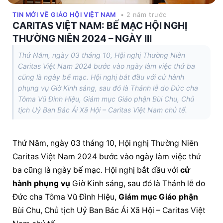
TIN MỚI VỀ GIÁO HỘI VIỆT NAM
• 2 năm trước
CARITAS VIỆT NAM: BẾ MẠC HỘI NGHỊ
THƯỜNG NIÊN 2024 – NGÀY III
Thứ Năm, ngày 03 tháng 10, Hội nghị Thường Niên
Caritas Việt Nam 2024 bước vào ngày làm việc thứ ba
cũng là ngày bế mạc. Hội nghị bắt đầu với cử hành
phụng vụ Giờ Kinh sáng, sau đó là Thánh lễ do Đức cha
Tôma Vũ Đình Hiệu, Giám mục Giáo phận Bùi Chu, Chủ
tịch Uỷ Ban Bác Ái Xã Hội – Caritas Việt Nam chủ tế.
Thứ Năm, ngày 03 tháng 10, Hội nghị Thường Niên 
Caritas Việt Nam 2024 bước vào ngày làm việc thứ 
ba cũng là ngày bế mạc. Hội nghị bắt đầu với 
cử 
hành phụng vụ
 Giờ Kinh sáng, sau đó là Thánh lễ do 
Đức cha Tôma Vũ Đình Hiệu, 
Giám mục 
Giáo phận
Bùi Chu, Chủ tịch Uỷ Ban Bác Ái Xã Hội – Caritas Việt 