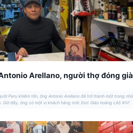
Antonio Arellano, người thợ đóng gi
gười Peru khiêm tốn, ông Antonio Arellano đã trở thành một trong nh
n. Giờ đây, ông có một vị khách hàng mới: Đức Giáo hoàng Lêô XIV!