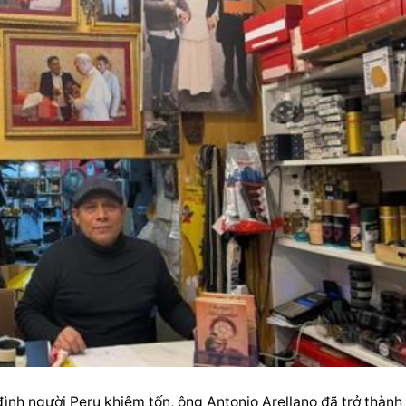
ình người Peru khiêm tốn, ông Antonio Arellano đã trở thành 