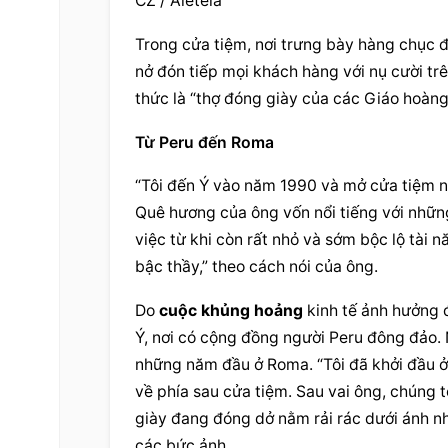
CZ / Aleteia
Trong cửa tiệm, nơi trưng bày hàng chục đô
nở đón tiếp mọi khách hàng với nụ cười tr
thức là “thợ đóng giày của các Giáo hoàng
Từ Peru đến Roma
“Tôi đến Ý vào năm 1990 và mở cửa tiệm này
Quê hương của ông vốn nổi tiếng với những
việc từ khi còn rất nhỏ và sớm bộc lộ tài 
bậc thầy,” theo cách nói của ông.
Do 
cuộc khủng hoảng
 kinh tế ảnh hưởng 
Ý, nơi có cộng đồng người Peru đông đảo. 
những năm đầu ở Roma. “Tôi đã khởi đầu ở đ
về phía sau cửa tiệm. Sau vai ông, chúng 
giày đang đóng dở nằm rải rác dưới ánh nh
các bức ảnh.