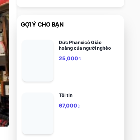
GỢI Ý CHO BẠN
Đức Phanxicô Giáo
hoàng của người nghèo
25,000
Đ
Tôi tin
67,000
Đ