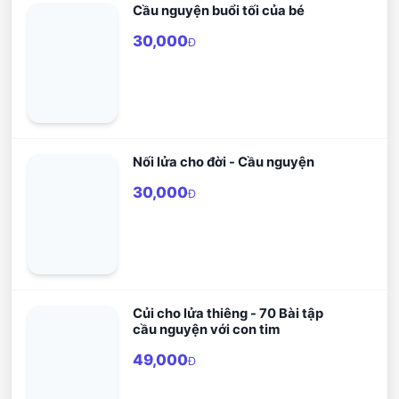
dẫn.
thánh vịnh.
Cầu nguyện buổi tối của bé
30,000
Đ
Nối lửa cho đời - Cầu nguyện
30,000
Đ
Củi cho lửa thiêng - 70 Bài tập
cầu nguyện với con tim
49,000
Đ