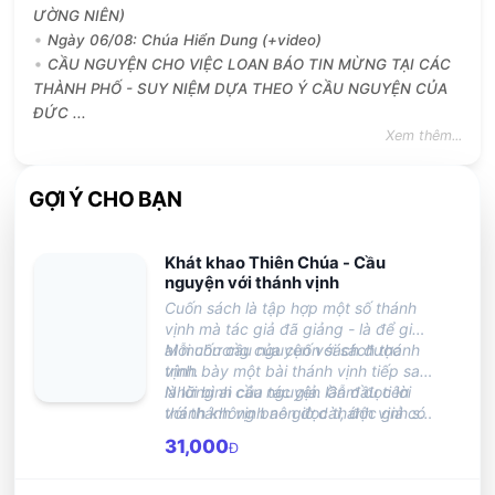
ƯỜNG NIÊN)
Ngày 06/08: Chúa Hiển Dung (+video)
CẦU NGUYỆN CHO VIỆC LOAN BÁO TIN MỪNG TẠI CÁC
THÀNH PHỐ - SUY NIỆM DỰA THEO Ý CẦU NGUYỆN CỦA
ĐỨC ...
Xem thêm...
GỢI Ý CHO BẠN
Khát khao Thiên Chúa - Cầu
nguyện với thánh vịnh
Cuốn sách là tập hợp một số thánh
vịnh mà tác giả đã giảng - là để giúp
ai muốn cầu nguyện với sách thánh
Mỗi chương của cuốn sách được
vịnh.
trình bày một bài thánh vịnh tiếp sau
là lời bình của tác giả. Gẫm đọc lời
Những ai cầu nguyện lần đầu tiên
thánh không bao giờ dài, độc giả có
với thánh vịnh nên đọc thánh vịnh số
thể đọc thánh vịnh trong giờ giải lao
23 và 131 là các thánh vịnh mà tác
31,000
Đ
hằng ngày, để lòng lắng xuống và
giả dùng để mở đầu cho các lớp học
theo lời chỉ dạy của ĐHY đã hướng
Lời Chúa trong phần dành riêng cho