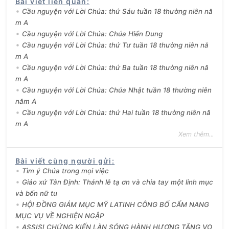
Bài viết liên quan
:
Cầu nguyện với Lời Chúa: thứ Sáu tuần 18 thường niên nă
m A
Cầu nguyện với Lời Chúa: Chúa Hiển Dung
Cầu nguyện với Lời Chúa: thứ Tư tuần 18 thường niên nă
m A
Cầu nguyện với Lời Chúa: thứ Ba tuần 18 thường niên nă
m A
Cầu nguyện với Lời Chúa: Chúa Nhật tuần 18 thường niên
năm A
Cầu nguyện với Lời Chúa: thứ Hai tuần 18 thường niên nă
m A
Xem thêm...
Bài viết cùng người gửi
:
Tìm ý Chúa trong mọi việc
Giáo xứ Tân Định: Thánh lễ tạ ơn và chia tay một linh mục
và bốn nữ tu
HỘI ĐỒNG GIÁM MỤC MỸ LATINH CÔNG BỐ CẨM NANG
MỤC VỤ VỀ NGHIỆN NGẬP
ASSISI CHỨNG KIẾN LÀN SÓNG HÀNH HƯƠNG TĂNG VỌ