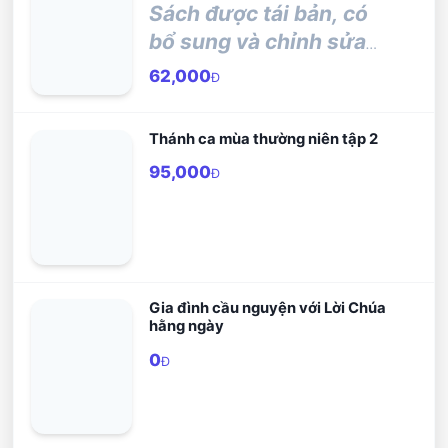
Sách được tái bản, có
bổ sung và chỉnh sửa
từ quyển sau:
62,000
Đ
Thánh ca mùa thường niên tập 2
95,000
Đ
Gia đình cầu nguyện với Lời Chúa
hằng ngày
0
Đ