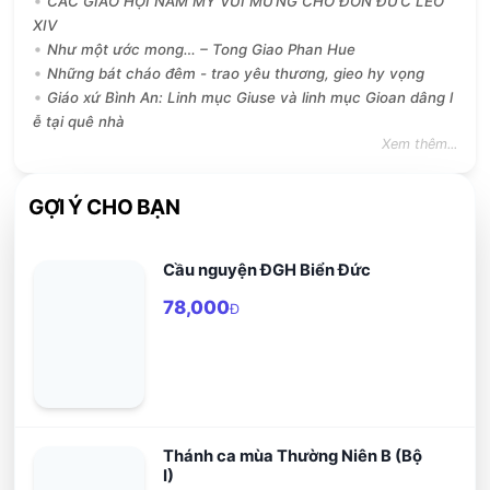
CÁC GIÁO HỘI NAM MỸ VUI MỪNG CHỜ ĐÓN ĐỨC LÊÔ
XIV
Như một ước mong… – Tong Giao Phan Hue
Những bát cháo đêm - trao yêu thương, gieo hy vọng
Giáo xứ Bình An: Linh mục Giuse và linh mục Gioan dâng l
ễ tại quê nhà
Xem thêm...
GỢI Ý CHO BẠN
Cầu nguyện ĐGH Biển Đức
78,000
Đ
Thánh ca mùa Thường Niên B (Bộ
I)