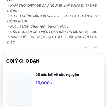
bình
NĂM THỜI ĐIỂM ĐỂ CẦU NGUYỆN KHI ĐANG ĐI TRÊN Đ
ƯỜNG
TỪ BỎ CHÍNH MÌNH (07/8/2026 – THỨ SÁU TUẦN 18 TH
ƯỜNG NIÊN)
Ngày 06/08: Chúa Hiển Dung (+video)
CẦU NGUYỆN CHO VIỆC LOAN BÁO TIN MỪNG TẠI CÁC
THÀNH PHỐ - SUY NIỆM DỰA THEO Ý CẦU NGUYỆN CỦA
ĐỨC ...
Xem thêm...
GỢI Ý CHO BẠN
25 câu hỏi về cầu nguyện
15,000
Đ