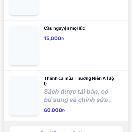
Cầu nguyện mọi lúc
15,000
Đ
Thánh ca mùa Thường Niên A (Bộ
I)
Sách được tái bản, có
bổ sung và chỉnh sửa
từ quyển sau:
60,000
Đ