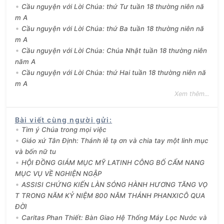
Cầu nguyện với Lời Chúa: thứ Tư tuần 18 thường niên nă
m A
Cầu nguyện với Lời Chúa: thứ Ba tuần 18 thường niên nă
m A
Cầu nguyện với Lời Chúa: Chúa Nhật tuần 18 thường niên
năm A
Cầu nguyện với Lời Chúa: thứ Hai tuần 18 thường niên nă
m A
Xem thêm...
Bài viết cùng người gửi
:
Tìm ý Chúa trong mọi việc
Giáo xứ Tân Định: Thánh lễ tạ ơn và chia tay một linh mục
và bốn nữ tu
HỘI ĐỒNG GIÁM MỤC MỸ LATINH CÔNG BỐ CẨM NANG
MỤC VỤ VỀ NGHIỆN NGẬP
ASSISI CHỨNG KIẾN LÀN SÓNG HÀNH HƯƠNG TĂNG VỌ
T TRONG NĂM KỶ NIỆM 800 NĂM THÁNH PHANXICÔ QUA
ĐỜI
Caritas Phan Thiết: Bàn Giao Hệ Thống Máy Lọc Nước và