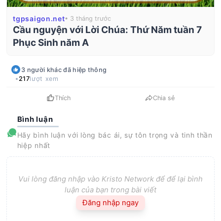
tgpsaigon.net
• 3 tháng trước
Cầu nguyện với Lời Chúa: Thứ Năm tuần 7
Phục Sinh năm A
3
người khác
đã hiệp thông
217
lượt xem
Thích
Chia sẻ
Bình luận
Hãy bình luận với lòng bác ái, sự tôn trọng và tinh thần
hiệp nhất
Vui lòng đăng nhập vào Kristo Network để để lại bình
luận của bạn trong bài viết
Đăng nhập ngay