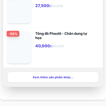
27,500
55,000
Đ
Tông đồ Phaolô - Chân dung tự
-
50
%
họa
40,000
80,000
Đ
Xem thêm sản phẩm khác...