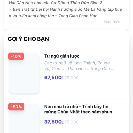
Hai Căn Nhà cho các Cư Dân ở Thôn Đức Bình 2
Ban Trật tự Đại hội Hành hương Đức Mẹ La Vang tập huấ
n và triển khai công tác – Tong Giao Phan Hue
Xem thêm...
GỢI Ý CHO BẠN
Từ ngữ giản lược
-
10
%
Các từ ngữ về Kinh Thánh, Phụng
Vụ, Giáo lý, Thần Học… trong Đạo có
bề dày lịch sử và hình thành qua thời
67,500
75,000
Đ
gian sử dụng lâu dài. Do đó, khá khó
hiểu cho những người ít kiến thức về
Giáo Hội. Có nhiều sách cũng như từ
điển thần học giải thích chi tiết các
từ ngữ này, nhưng những sách này
Nên như trẻ nhỏ - Trình bày tin
-
50
%
có tính cách chuyên khảo và dùng
mừng Chúa Nhật theo năm phụng
cho các nhà nghiên cứu hơn là cho
vụ A, B, C cho các trẻ nhỏ
đại chúng.
37,500
75,000
Đ
Vì nhu cầu mục vụ chúng tôi soạn
tập Từ Ngữ này để giúp những