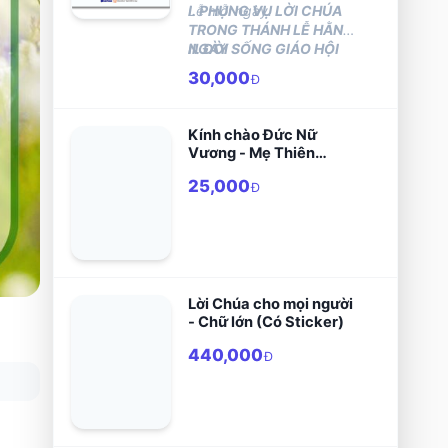
Lễ mỗi ngày.
I. PHỤNG VỤ LỜI CHÚA
TRONG THÁNH LỄ HẰNG
NGÀY
II. ĐỜI SỐNG GIÁO HỘI
30,000
Đ
Kính chào Đức Nữ
Vương - Mẹ Thiên
Chúa trong Ngôi lời
25,000
Thiên Chúa
Đ
Lời Chúa cho mọi người
- Chữ lớn (Có Sticker)
440,000
Đ