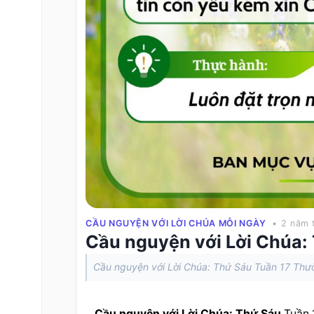
CẦU NGUYỆN VỚI LỜI CHÚA MỖI NGÀY
• 2 năm 
Cầu nguyện với Lời Chúa:
Cầu nguyện với Lời Chúa: Thứ Sáu Tuần 17 Thư
Cầu nguyện
 với Lời Chúa: Thứ Sáu
 Tuần