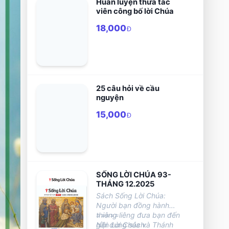
Huấn luyện thừa tác
viên công bố lời Chúa
18,000
Đ
25 câu hỏi về cầu
nguyện
15,000
Đ
SỐNG LỜI CHÚA 93-
THÁNG 12.2025
Sách Sống Lời Chúa:
Người bạn đồng hành
thiêng liêng đưa bạn đến
=====
gần Lời Chúa và Thánh
Nội dung sách: