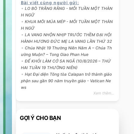
Bài viết cùng người gửi
:
LO BÒ TRẮNG RĂNG - MỖI TUẦN MỘT THÀN
H NGỮ
KHUA MÔI MÚA MÉP - MỖI TUẦN MỘT THÀN
H NGỮ
LA VANG NHỘN NHỊP TRƯỚC THỀM ĐẠI HỘI
HÀNH HƯƠNG ĐỨC MẸ LA VANG LẦN THỨ 32
Chúa Nhật 19 Thường Niên Năm A – Chúa Th
ường Muộn? – Tong Giao Phan Hue
ĐỂ KHỎI LÀM CỚ SA NGÃ (10/8/2026 – THỨ
HAI TUẦN 19 THƯỜNG NIÊN)
Hạt Đại diện Tông tòa Calapan trở thành giáo
phận sau gần 90 năm truyền giáo - Vatican Ne
ws
Xem thêm...
GỢI Ý CHO BẠN