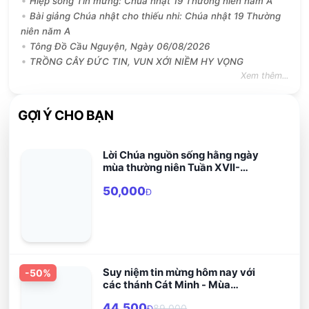
Hiệp sống Tin mừng: Chúa nhật 19 Thường niên năm A
Bài giảng Chúa nhật cho thiếu nhi: Chúa nhật 19 Thường
niên năm A
Tông Đồ Cầu Nguyện, Ngày 06/08/2026
TRỒNG CÂY ĐỨC TIN, VUN XỚI NIỀM HY VỌNG
Xem thêm...
GỢI Ý CHO BẠN
Lời Chúa nguồn sống hằng ngày
mùa thường niên Tuần XVII-
XXXIV
50,000
Đ
Suy niệm tin mừng hôm nay với
-
50
%
các thánh Cát Minh - Mùa
Thường Niên
44,500
89,000
Đ