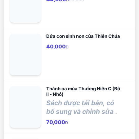
Đứa con sinh non của Thiên Chúa
40,000
Đ
Thánh ca mùa Thường Niên C (Bộ
II - Nhỏ)
Sách được tái bản, có
bổ sung và chỉnh sửa
từ quyển sau:
70,000
Đ