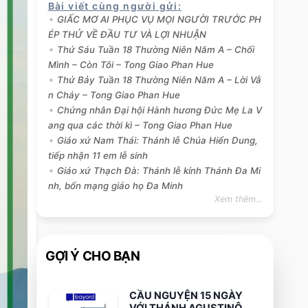
Bài viết cùng người gửi
:
GIẤC MƠ AI PHỤC VỤ MỌI NGƯỜI TRƯỚC PH
ÉP THỬ VỀ ĐẦU TƯ VÀ LỢI NHUẬN
Thứ Sáu Tuần 18 Thường Niên Năm A – Chối
Mình – Còn Tôi – Tong Giao Phan Hue
Thứ Bảy Tuần 18 Thường Niên Năm A – Lời Vẫ
n Cháy – Tong Giao Phan Hue
Chứng nhân Đại hội Hành hương Đức Mẹ La V
ang qua các thời kì – Tong Giao Phan Hue
Giáo xứ Nam Thái: Thánh lễ Chúa Hiển Dung,
tiếp nhận 11 em lễ sinh
Giáo xứ Thạch Đà: Thánh lễ kính Thánh Đa Mi
nh, bổn mạng giáo họ Đa Minh
Xem thêm...
GỢI Ý CHO BẠN
CẦU NGUYỆN 15 NGÀY
VỚI THÁNH AGUSTINÔ