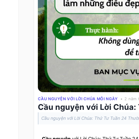
CẦU NGUYỆN VỚI LỜI CHÚA MỖI NGÀY
• 2 năm 
Cầu nguyện với Lời Chúa:
Cầu nguyện với Lời Chúa: Thứ Tư Tuần 24 Thườ
Cầu nguyện
 với Lời Chúa: Thứ Tư Tuần 24