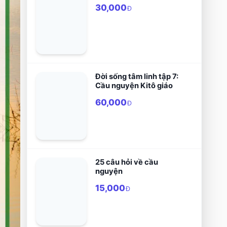
30,000
Đ
Đời sống tâm linh tập 7:
Cầu nguyện Kitô giáo
60,000
Đ
25 câu hỏi về cầu
nguyện
15,000
Đ