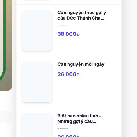
Cầu nguyện theo gợi ý
của Đức Thánh Cha
Phanxicô
-----
38,000
Đ
Cầu nguyện mỗi ngày
26,000
Đ
Biết bao nhiêu tình -
Những gợi ý cầu
nguyện, tĩnh tâm
------