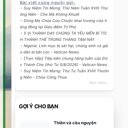
Bài viết cùng người gửi
:
Suy Niệm Tin Mừng: Thứ Năm Tuần XVIII Thư
ờng Niên - Che Mà Không Khuất
Dòng Mẹ Chúa Cứu Chuộc khai trương cửa h
àng đồng tại Giáo điểm Tri Phú
5 VỊ THÁNH DẠY CHÚNG TA YÊU MẾN BÍ TÍC
H THÁNH THỂ TRONG THÁNG TÁM NÀY
Nigeria: Linh mục bị sát hại, chủng sinh và giá
o dân bị bắt cóc - Vatican News
[Trực tiếp] Tiếp kiến chung hằng tuần của Đứ
c Thánh Cha (thứ Tư 5/8/2026) - Vatican News
Suy Niệm Tin Mừng: Thứ Tư Tuần XVIII Thườn
g Niên - Chúa Cũng Thua
Xem thêm...
GỢI Ý CHO BẠN
Thiền và cầu nguyện