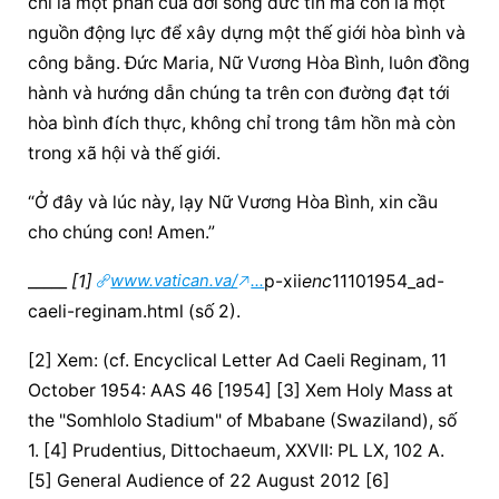
chỉ là một phần của đời sống đức tin mà còn là một 
nguồn động lực để xây dựng một thế giới hòa bình và 
công bằng. Đức Maria, Nữ Vương Hòa Bình, luôn đồng 
hành và hướng dẫn chúng ta trên con đường đạt tới 
hòa bình đích thực, không chỉ trong tâm hồn mà còn 
trong xã hội và thế giới.
“Ở đây và lúc này, lạy Nữ Vương Hòa Bình, xin cầu 
cho chúng con! Amen.”
_____
 [1] 
www.vatican.va/
...
p-xii
enc
11101954_ad-
caeli-reginam.html (số 2).
[2] Xem: (cf. Encyclical Letter Ad Caeli Reginam, 11 
October 1954: AAS 46 [1954] [3] Xem Holy Mass at 
the "Somhlolo Stadium" of Mbabane (Swaziland), số 
1. [4] Prudentius, Dittochaeum, XXVII: PL LX, 102 A. 
[5] General Audience of 22 August 2012 [6] 