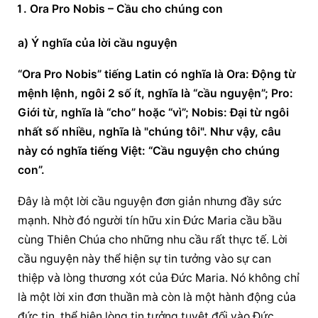
Ora Pro Nobis – Cầu cho chúng con
a) Ý nghĩa của lời 
cầu nguyện
“Ora Pro Nobis” tiếng Latin có nghĩa là Ora: Động từ 
mệnh lệnh, ngôi 2 số ít, nghĩa là “cầu nguyện”; Pro: 
Giới từ, nghĩa là “cho” hoặc “vì”; Nobis: Đại từ ngôi 
nhất số nhiều, nghĩa là "chúng tôi". Như vậy, câu 
này có nghĩa tiếng Việt: “Cầu nguyện cho chúng 
con”.
Đây là một lời 
cầu nguyện
 đơn giản nhưng đầy sức 
mạnh. Nhờ đó người tín hữu xin Đức Maria cầu bầu 
cùng Thiên Chúa cho những nhu cầu rất thực tế. Lời 
cầu nguyện
 này thể hiện sự tin tưởng vào sự can 
thiệp và lòng thương xót của Đức Maria. Nó không chỉ 
là một lời xin đơn thuần mà còn là một hành động của 
đức tin, thể hiện lòng tin tưởng tuyệt đối vào Đức 