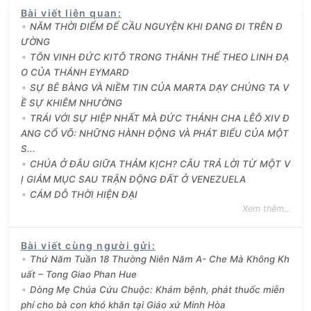
Bài viết liên quan
:
NĂM THỜI ĐIỂM ĐỂ CẦU NGUYỆN KHI ĐANG ĐI TRÊN Đ
ƯỜNG
TÔN VINH ĐỨC KITÔ TRONG THÁNH THỂ THEO LINH ĐẠ
O CỦA THÁNH EYMARD
SỰ BẼ BÀNG VÀ NIỀM TIN CỦA MARTA DẠY CHÚNG TA V
Ề SỰ KHIÊM NHƯỜNG
TRÁI VỚI SỰ HIỆP NHẤT MÀ ĐỨC THÁNH CHA LÊÔ XIV Đ
ANG CỔ VÕ: NHỮNG HÀNH ĐỘNG VÀ PHÁT BIỂU CỦA MỘT
S...
CHÚA Ở ĐÂU GIỮA THẢM KỊCH? CÂU TRẢ LỜI TỪ MỘT V
Ị GIÁM MỤC SAU TRẬN ĐỘNG ĐẤT Ở VENEZUELA
CÁM DỖ THỜI HIỆN ĐẠI
Xem thêm...
Bài viết cùng người gửi
:
Thứ Năm Tuần 18 Thường Niên Năm A- Che Mà Không Kh
uất – Tong Giao Phan Hue
Dòng Mẹ Chúa Cứu Chuộc: Khám bệnh, phát thuốc miễn
phí cho bà con khó khăn tại Giáo xứ Minh Hòa