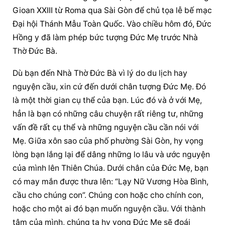
Gioan XXIII từ Roma qua Sài Gòn để chủ tọa lễ bế mạc 
Đại hội Thánh Mẫu Toàn Quốc. Vào chiều hôm đó, Đức 
Hồng y đã làm phép bức tượng Đức Mẹ trước Nhà 
Thờ Đức Bà.
Dù bạn đến Nhà Thờ Đức Bà vì lý do du lịch hay 
nguyện cầu, xin cứ đến dưới chân tượng Đức Mẹ. Đó 
là một thời gian cụ thể của bạn. Lúc đó và ở với Mẹ, 
hẳn là bạn có những câu chuyện rất riêng tư, những 
vấn đề rất cụ thể và những nguyện cầu cần nói với 
Mẹ. Giữa xôn sao của phố phường Sài Gòn, hy vọng 
lòng bạn lắng lại để dâng những lo lâu và ước nguyện 
của mình lên Thiên Chúa. Dưới chân của Đức Mẹ, bạn 
có may mắn được thưa lên: “Lạy Nữ Vương Hòa Bình, 
cầu cho chúng con”. Chúng con hoặc cho chính con, 
hoặc cho một ai đó bạn muốn nguyện cầu. Với thành 
tâm của mình, chúng ta hy vọng Đức Mẹ sẽ đoái 