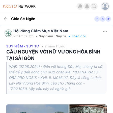
Chia Sẻ Ngắn
Hội đồng Giám Mục Việt Nam
•
2 năm trước
Suy niệm - Suy tư
• Theo dõi
SUY NIỆM - SUY TƯ
• 2 năm trước
CẦU NGUYỆN VỚI NỮ VƯƠNG HÒA BÌNH
TẠI SÀI GÒN
WHĐ (07.08.2024) - Đến với tượng Đức Mẹ, chúng ta có
thể để ý đến dòng chữ dưới chân Mẹ: “REGINA PACIS -
ORA PRO NOBIS - XVII. II. MCMLIX”. Đây là tiếng Latinh:
Lạy Nữ Vương Hòa Bình, cầu cho chúng con -
17.02.1959. Vậy câu này có nghĩa gì?