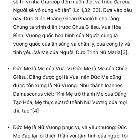
sẽ trị vì nhà Gia-cóp đến muôn đời, và triều đại của 
Người sẽ vô cùng vô tận” (Lc 1,32-33). Dựa vào câu 
này, Đức Giáo Hoàng Gioan Phaolô II cho rằng: 
Chúng ta trình diện trước Chúa Giêsu, Vua Hòa 
Bình. Vương quốc hòa bình của Người cũng là 
vương quốc của ân sủng và chân lý, của công lý và 
tình yêu. Và Mẹ của Người, Đức Trinh Nữ Maria[3].
Đức Mẹ là Mẹ của Vua: Vì Đức Mẹ là Mẹ của Chúa 
Giêsu, Đấng được gọi là Vua, nên Đức Mẹ cũng 
được tôn xưng là Nữ Vương. Như thánh Ioannes 
Damascenus viết: “Khi Mẹ trở thành Mẹ của Đấng 
Tạo Hóa, Mẹ thực sự trở thành Nữ Vương của mọi 
thụ tạo.”[4]
Đức Mẹ là Nữ Vương phục vụ và yêu thương: Đức 
Mẹ đáp lại lời thiên thần với tâm tình của người tôi 