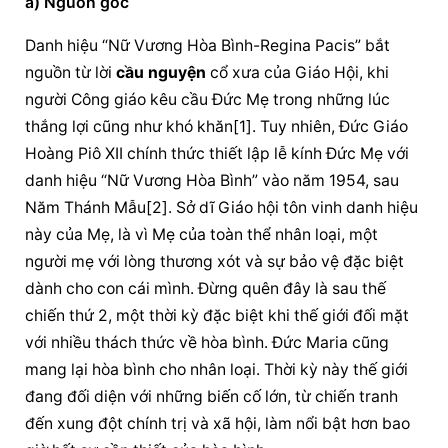
a) Nguồn gốc
Danh hiệu “Nữ Vương Hòa Bình-Regina Pacis” bắt 
nguồn từ lời 
cầu nguyện
 cổ xưa của Giáo Hội, khi 
người Công giáo kêu cầu Đức Mẹ trong những lúc 
thắng lợi cũng như khó khăn[1]. Tuy nhiên, Đức Giáo 
Hoàng Piô XII chính thức thiết lập lễ kính Đức Mẹ với 
danh hiệu “Nữ Vương Hòa Bình” vào năm 1954, sau 
Năm Thánh Mẫu[2]. Sở dĩ Giáo hội tôn vinh danh hiệu 
này của Mẹ, là vì Mẹ của toàn thể nhân loại, một 
người mẹ với lòng thương xót và sự bảo vệ đặc biệt 
dành cho con cái mình. Đừng quên đây là sau thế 
chiến thứ 2, một thời kỳ đặc biệt khi thế giới đối mặt 
với nhiều thách thức về hòa bình. Đức Maria cũng 
mang lại hòa bình cho nhân loại. Thời kỳ này thế giới 
đang đối diện với những biến cố lớn, từ chiến tranh 
đến xung đột chính trị và xã hội, làm nổi bật hơn bao 