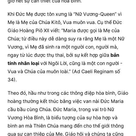
giờ hết sự cần thiết của hòa bình.
Khi Đức Mẹ được tôn xưng là “Nữ Vương-Queen” vì 
Mẹ là Mẹ của Chúa Kitô, Vua muôn vua. Cụ thể Đức 
Giáo Hoàng Piô XII viết: “Maria được gọi là Mẹ của 
Chúa; từ điều này dễ dàng suy ra rằng Mẹ là một Nữ 
Vương, vì Mẹ đã sinh ra một người con, người mà, 
ngay từ lúc được thụ thai, bởi sự kết hợp giữa 
bản 
tính nhân loại
 với Ngôi Lời, cũng là một con người - 
Vua và Chúa của muôn loài.” (Ad Caeli Reginam số 
34).
Theo đó, hầu như trong các thông điệp hòa bình, Giáo 
hoàng thường kết thúc bằng việc van nài Đức Maria 
cầu bầu cùng Chúa. Đức Maria, trong vai trò Nữ 
Vương Hòa Bình, là biểu tượng của sự hòa hợp và 
bình an mà Thiên Chúa mang đến cho thế giới thông 
qua sự can thiệp của Mẹ. Giáo hội và chúng ta cũng 