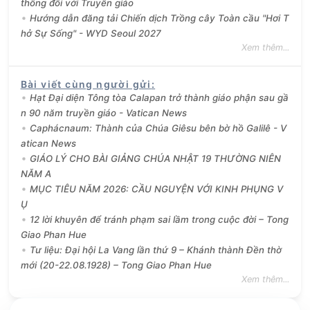
thông đối với Truyền giáo
Hướng dẫn đăng tải Chiến dịch Trồng cây Toàn cầu "Hơi T
hở Sự Sống" - WYD Seoul 2027
Xem thêm...
Bài viết cùng người gửi
:
Hạt Đại diện Tông tòa Calapan trở thành giáo phận sau gầ
n 90 năm truyền giáo - Vatican News
Caphácnaum: Thành của Chúa Giêsu bên bờ hồ Galilê - V
atican News
GIÁO LÝ CHO BÀI GIẢNG CHÚA NHẬT 19 THƯỜNG NIÊN
NĂM A
MỤC TIÊU NĂM 2026: CẦU NGUYỆN VỚI KINH PHỤNG V
Ụ
12 lời khuyên để tránh phạm sai lầm trong cuộc đời – Tong
Giao Phan Hue
Tư liệu: Đại hội La Vang lần thứ 9 – Khánh thành Đền thờ
mới (20-22.08.1928) – Tong Giao Phan Hue
Xem thêm...