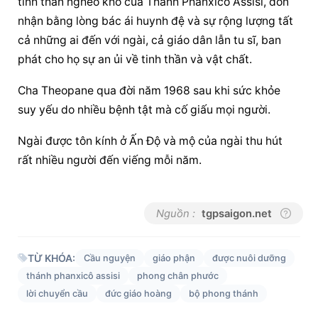
tinh thần nghèo khó của Thánh Phanxicô Assisi, đón 
nhận bằng lòng bác ái huynh đệ và sự rộng lượng tất 
cả những ai đến với ngài, cả giáo dân lẫn tu sĩ, ban 
phát cho họ sự an ủi về tinh thần và vật chất.
Cha Theopane qua đời năm 1968 sau khi sức khỏe 
suy yếu do nhiều bệnh tật mà cố giấu mọi người.
Ngài được tôn kính ở Ấn Độ và mộ của ngài thu hút 
rất nhiều người đến viếng mỗi năm.
Nguồn :
tgpsaigon.net
TỪ KHÓA:
Cầu nguyện
giáo phận
được nuôi dưỡng
thánh phanxicô assisi
phong chân phước
lời chuyển cầu
đức giáo hoàng
bộ phong thánh