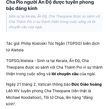
Cha Pio người Ấn Độ được tuyên phong
bậc đáng kính
Sinh ra tại Kerala, Ấn Độ, Cha Theopane được so sánh với
Cha Thánh Pio vì sự thánh thiện trong cuộc sống và lời
chuyển cầu của ngài.
Tác giả: Philip Kosloski Tóc Ngắn (TGPSG) biên dịch 
từ Aleteia
TGPSG/Aleteia - Sinh ra tại Kerala, Ấn Độ, Cha 
Theopane được so sánh với Cha Thánh Pio vì sự thánh 
thiện trong cuộc sống và 
lời chuyển cầu
 của ngài.
Ngày 21 tháng 2, Vatican thông báo 
Đức Giáo hoàng
Lêô XIV tuyên phong Cha Theopane (tên thật là 
Michael Koodalloor), Tôi tớ Chúa, lên hàng "đáng 
kính".