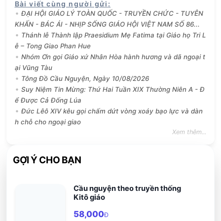
Bài viết cùng người gửi
:
ĐẠI HỘI GIÁO LÝ TOÀN QUỐC - TRUYỀN CHỨC - TUYÊN
KHẤN - BÁC ÁI - NHỊP SỐNG GIÁO HỘI VIỆT NAM SỐ 86...
Thánh lễ Thành lập Praesidium Mẹ Fatima tại Giáo họ Tri L
ễ – Tong Giao Phan Hue
Nhóm Ơn gọi Giáo xứ Nhân Hòa hành hương và dã ngoại t
ại Vũng Tàu
Tông Đồ Cầu Nguyện, Ngày 10/08/2026
Suy Niệm Tin Mừng: Thứ Hai Tuần XIX Thường Niên A - Đ
ể Được Cả Đống Lúa
Đức Lêô XIV kêu gọi chấm dứt vòng xoáy bạo lực và dàn
h chỗ cho ngoại giao
Xem thêm...
GỢI Ý CHO BẠN
Cầu nguyện theo truyền thống
Kitô giáo
58,000
Đ