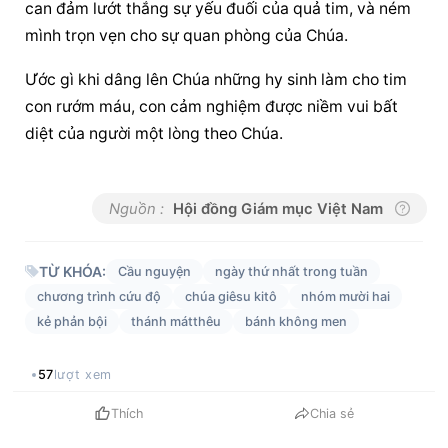
can đảm lướt thắng sự yếu đuối của quả tim, và ném 
mình trọn vẹn cho sự quan phòng của Chúa.
Ước gì khi dâng lên Chúa những hy sinh làm cho tim 
con rướm máu, con cảm nghiệm được niềm vui bất 
diệt của người một lòng theo Chúa.
Nguồn :
Hội đồng Giám mục Việt Nam
TỪ KHÓA:
Cầu nguyện
ngày thứ nhất trong tuần
chương trình cứu độ
chúa giêsu kitô
nhóm mười hai
kẻ phản bội
thánh mátthêu
bánh không men
57
lượt xem
Thích
Chia sẻ