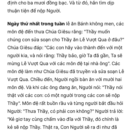
định cho ba mươi đồng bạc. Và từ đó, hắn tìm dịp 
thuận tiện để nộp Người.
Ngày thứ nhất trong tuần
 lễ ăn Bánh không men, các 
môn đệ đến thưa Chúa Giêsu rằng: "Thầy muốn 
chúng con sửa soạn cho Thầy ăn Lễ Vượt Qua ở đâu?" 
Chúa Giêsu đáp: "Các con hãy vào thành đến với một 
người kia, và nói rằng: Thầy bảo, giờ Ta đã gần, Ta sẽ 
mừng Lễ Vượt Qua với các môn đệ tại nhà ông". Các 
môn đệ làm như Chúa Giêsu đã truyền và sửa soạn Lễ 
Vượt Qua. Chiều đến, Người ngồi bàn ăn với mười hai 
môn đệ. Và khi các ông đang ăn, Người nói: "Thầy nói 
thật với các con: có một người trong các con sẽ nộp 
Thầy". Môn đệ rất buồn rầu và từng người bắt đầu hỏi 
Người: "Thưa Thầy, có phải con không?" Người trả lời: 
"Kẻ giơ tay cùng chấm vào đĩa với Thầy, đó chính là 
kẻ sẽ nộp Thầy. Thật ra, Con Người sẽ ra đi như đã 