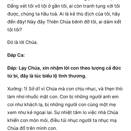
Ðấng xét tôi vô tội ở gần tôi, ai còn tranh tụng với tôi 
được, chúng ta hầu toà. Ai là kẻ thù địch của tôi, hãy 
đến đây! Này đây Thiên Chúa bênh đỡ tôi, ai dám kết 
tội tôi?
Ðó là lời Chúa.
Ðáp Ca:
Ðáp: Lạy Chúa, xin nhậm lời con theo lượng cả đức 
từ bi, đây là lúc biểu lộ tình thương.
Xướng: 1) Sở dĩ vì Chúa mà con chịu nhục, và thẹn thò 
làm nhơ nhuốc mặt con. Con bị những người anh em 
coi như khách lạ, bị những người con cùng một mẹ 
xem như kẻ ngoại lai. Sự nhiệt tâm lo việc nhà Chúa 
khiến con mòn mỏi, điều tủi nhục người ta nhục mạ 
Chúa đổ trên mình con.