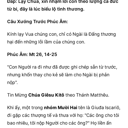
Ðáp: Lạy Chúa, xin nhậm lời con theo lượng cả đức 
từ bi, đây là lúc biểu lộ tình thương.
Câu Xướng Trước Phúc Âm:
Kính lạy Vua chúng con, chỉ có Ngài là Ðấng thương 
hại đến những lỗi lầm của chúng con.
Phúc Âm: Mt 26, 14-25
"Con Người ra đi như đã được ghi chép sẵn từ trước, 
nhưng khốn thay cho kẻ sẽ làm cho Ngài bị phản 
nộp".
Tin Mừng 
Chúa Giêsu Kitô
 theo Thánh Matthêu.
Khi ấy, một trong 
nhóm Mười Hai
 tên là Giuđa Iscariô, 
đi gặp các thượng tế và thưa với họ: "Các ông cho tôi 
bao nhiêu, tôi nộp Người cho các ông?" Họ liền ấn 