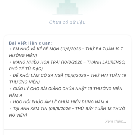
Chưa có dữ liệu
Bài viết liên quan
:
EM NHỎ VÀ KẺ BÉ MỌN (11/8/2026 – THỨ BA TUẦN 19 T
HƯỜNG NIÊN)
MANG NHIỀU HOA TRÁI (10/8/2026 – THÁNH LAURENSÔ,
PHÓ TẾ TỬ ĐẠO)
ĐỂ KHỎI LÀM CỚ SA NGÃ (10/8/2026 – THỨ HAI TUẦN 19
THƯỜNG NIÊN)
GIÁO LÝ CHO BÀI GIẢNG CHÚA NHẬT 19 THƯỜNG NIÊN
NĂM A
HỌC HỎI PHÚC ÂM LỄ CHÚA HIỂN DUNG NĂM A
TẠI ANH KÉM TIN (08/8/2026 – THỨ BẢY TUẦN 18 THƯỜ
NG VIÊN)
Xem thêm...