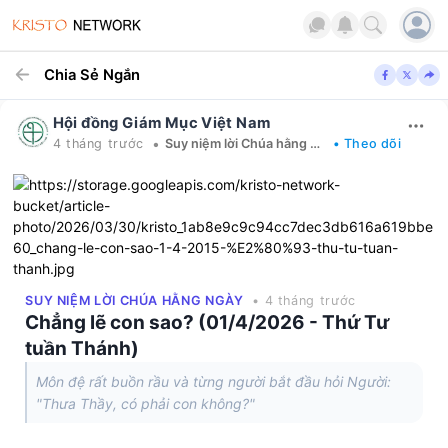
Chia Sẻ Ngắn
Hội đồng Giám Mục Việt Nam
•
4 tháng trước
Suy niệm lời Chúa hằng ngày
• Theo dõi
SUY NIỆM LỜI CHÚA HẰNG NGÀY
• 4 tháng trước
Chẳng lẽ con sao? (01/4/2026 - Thứ Tư
tuần Thánh)
Môn đệ rất buồn rầu và từng người bắt đầu hỏi Người:
"Thưa Thầy, có phải con không?"