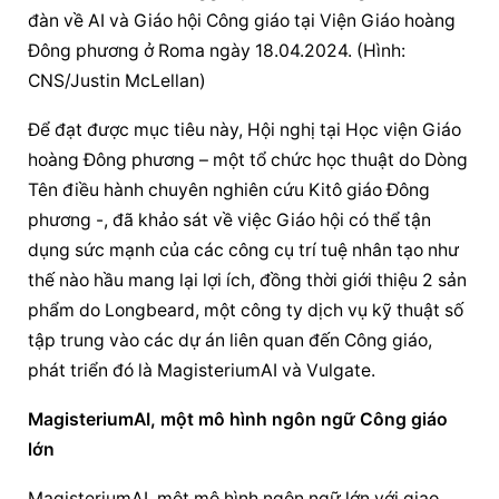
đàn về AI và 
Giáo hội Công giáo
 tại Viện Giáo hoàng 
Đông phương ở Roma ngày 18.04.2024. (Hình: 
CNS/Justin McLellan)
Để đạt được mục tiêu này, Hội nghị tại Học viện Giáo 
hoàng Đông phương – một tổ chức học thuật do Dòng 
Tên điều hành chuyên nghiên cứu Kitô giáo Đông 
phương -, đã khảo sát về việc Giáo hội có thể tận 
dụng sức mạnh của các công cụ trí tuệ nhân tạo như 
thế nào hầu mang lại lợi ích, đồng thời giới thiệu 2 sản 
phẩm do Longbeard, một công ty dịch vụ kỹ thuật số 
tập trung vào các dự án liên quan đến Công giáo, 
phát triển đó là MagisteriumAI và Vulgate.
MagisteriumAI, một mô hình ngôn ngữ Công giáo 
lớn
MagisteriumAI, một mô hình ngôn ngữ lớn với giao 