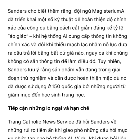
Sanders cho biết thêm rằng, đội ngũ MagisteriumAI 
đã triển khai một số kỹ thuật để hoàn thiện độ chính 
xác của công cụ bằng cách cắt giảm đáng kể tỷ lệ 
“ảo giác” – khi hệ thống AI cung cấp thông tin không 
chính xác và đôi khi thiếu mạch lạc nhằm nỗ lực đưa 
ra câu trả lời bằng bất cứ giá nào, ngay cả khi chúng 
không có sẵn thông tin để làm điều đó. Tuy nhiên, 
Sanders lưu ý rằng sản phẩm vẫn đang trong giai 
đoạn thử nghiệm và cần được hoàn thiện mặc dù nó 
đã được sử dụng ở 150 quốc gia bởi những người từ 
giám mục đến học sinh trung học.
Tiếp cận những lo ngại và hạn chế
Trang Catholic News Service đã hỏi Sanders về 
những rủi ro tiềm ẩn khi giao phó những câu hỏi mục 
vụ phức tạp cho hệ thống AI. Ví dụ, khi được hỏi liệu 