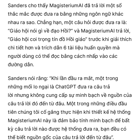
Sanders cho thấy MagisteriumAI đã trả lời một số 
thắc mắc được đưa ra bằng những ngôn ngữ khác 
nhau ra sao. Chẳng hạn, một câu hỏi được đưa ra là: 
“Giáo hội nói gì về đạo Hồi?” và MagisteriumAI trả lời, 
“Giáo hội coi trọng tín đồ Hồi giáo” trước khi giải thích 
chi tiết hơn và trích dẫn 6 tài liệu huấn quyền mà 
người dùng có thể đọc bằng cách nhấp vào các 
đường dẫn.
Sanders nói rằng: “Khi lần đầu ra mắt, một trong 
những mối lo ngại là ChatGPT đưa ra câu trả 
lời nhưng không cung cấp sự minh bạch về nguồn của 
câu trả lời đó đến từ đâu. Một trong những điều đầu 
tiên chúng tôi cố gắng thực hiện khi thiết kế hệ thống 
MagisteriumAI này là đảm bảo tính minh bạch để bất 
kỳ câu trả lời nào được hệ thống đưa ra, bạn đều có 
thể biết nguồn gốc của câu trả lời đến từ đâu”.