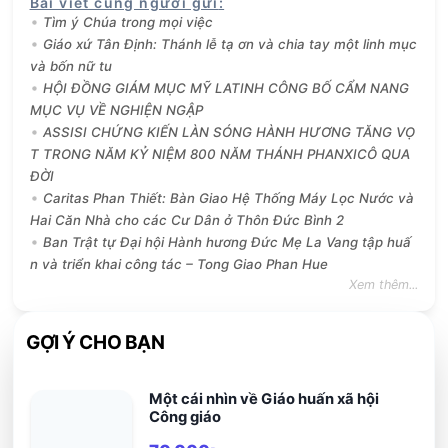
Bài viết cùng người gửi
:
Tìm ý Chúa trong mọi việc
Giáo xứ Tân Định: Thánh lễ tạ ơn và chia tay một linh mục
và bốn nữ tu
HỘI ĐỒNG GIÁM MỤC MỸ LATINH CÔNG BỐ CẨM NANG
MỤC VỤ VỀ NGHIỆN NGẬP
ASSISI CHỨNG KIẾN LÀN SÓNG HÀNH HƯƠNG TĂNG VỌ
T TRONG NĂM KỶ NIỆM 800 NĂM THÁNH PHANXICÔ QUA
ĐỜI
Caritas Phan Thiết: Bàn Giao Hệ Thống Máy Lọc Nước và
Hai Căn Nhà cho các Cư Dân ở Thôn Đức Bình 2
Ban Trật tự Đại hội Hành hương Đức Mẹ La Vang tập huấ
n và triển khai công tác – Tong Giao Phan Hue
Xem thêm...
GỢI Ý CHO BẠN
Một cái nhìn về Giáo huấn xã hội
Công giáo