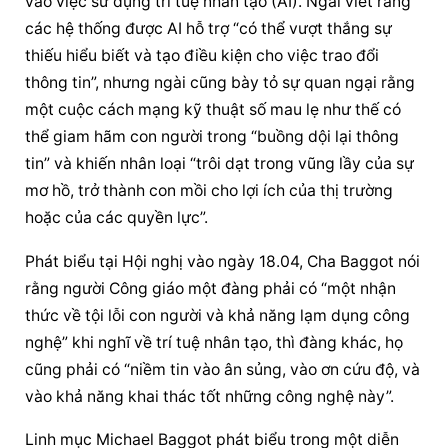
vào việc sử dụng trí tuệ nhân tạo (AI). Ngài viết rằng 
các hệ thống được AI hỗ trợ “có thể vượt thắng sự 
thiếu hiểu biết và tạo điều kiện cho việc trao đổi 
thông tin”, nhưng ngài cũng bày tỏ sự quan ngại rằng 
một cuộc cách mạng kỹ thuật số mau lẹ như thế có 
thể giam hãm con người trong “buồng dội lại thông 
tin” và khiến nhân loại “trôi dạt trong vũng lầy của sự 
mơ hồ, trở thành con mồi cho lợi ích của thị trường 
hoặc của các quyền lực”.
Phát biểu tại Hội nghị vào ngày 18.04, Cha Baggot nói 
rằng người Công giáo một đàng phải có “một nhận 
thức về tội lỗi con người và khả năng lạm dụng công 
nghệ” khi nghĩ về trí tuệ nhân tạo, thì đàng khác, họ 
cũng phải có “niềm tin vào ân sủng, vào ơn cứu độ, và 
vào khả năng khai thác tốt những công nghệ này”.
Linh mục Michael Baggot phát biểu trong một diễn 