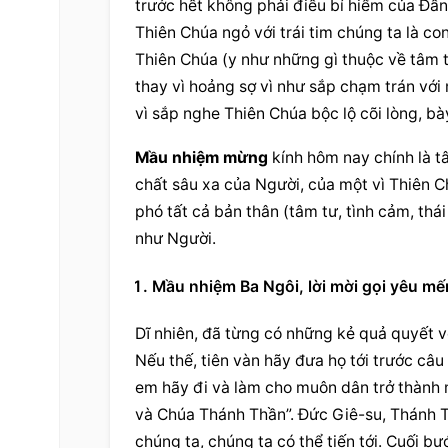
trước hết không phải điều bí hiểm của Đấng
Thiên Chúa ngỏ với trái tim chúng ta là con
Thiên Chúa (y như những gì thuộc về tâm t
thay vì hoảng sợ vì như sắp chạm trán với 
vì sắp nghe Thiên Chúa bộc lộ cõi lòng, b
Mầu nhiệm mừng
 kính hôm nay chính là t
chất sâu xa của Người, của một vì Thiên Ch
phó tất cả bản thân (tâm tư, tình cảm, thá
như Người.
Mầu nhiệm Ba Ngôi, lời mời gọi yêu mế
Dĩ nhiên, đã từng có những kẻ quả quyết vớ
Nếu thế, tiên vàn hãy đưa họ tới trước câ
em hãy đi và làm cho muôn dân trở thành 
và Chúa Thánh Thần”. Đức Giê-su, Thánh 
chúng ta, chúng ta có thể tiến tới. Cuối 