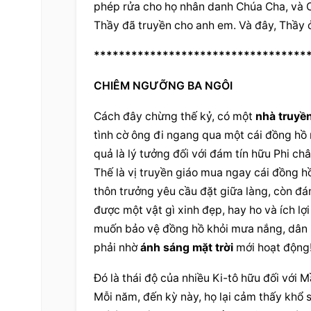
phép rửa cho họ nhân danh Chúa Cha, và C
Thầy đã truyền cho anh em. Và đây, Thầy 
**********************************
CHIÊM NGƯỠNG BA NGÔI
Cách đây chừng thế kỷ, có một 
nhà truyền
tình cờ ông đi ngang qua một cái đồng hồ m
quả là lý tưởng đối với đám tín hữu Phi châu
Thế là vị truyền giáo mua ngay cái đồng hồ
thôn trưởng yêu cầu đặt giữa làng, còn đám
được một vật gì xinh đẹp, hay ho và ích lợi
muốn bảo vệ đồng hồ khỏi mưa nắng, dân l
phải nhờ 
ánh sáng mặt trời
 mới hoạt động
Đó là thái độ của nhiều Ki-tô hữu đối với
Mỗi năm, đến kỳ này, họ lại cảm thấy khổ s