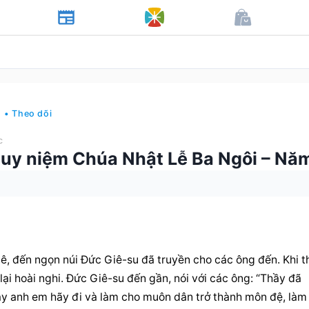
• Theo dõi
c
uy niệm Chúa Nhật Lễ Ba Ngôi – Nă
lê, đến ngọn núi Đức Giê-su đã truyền cho các ông đến. Khi th
ại hoài nghi. Đức Giê-su đến gần, nói với các ông: “Thầy đã 
Vậy anh em hãy đi và làm cho muôn dân trở thành môn đệ, làm 