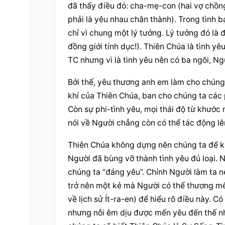
đã thấy điều đó: cha-mẹ-con (hai vợ chồn
phải là yêu nhau chân thành). Trong tình b
chỉ vì chung một lý tưởng. Lý tưởng đó là đ
đồng giới tính dục!). Thiên Chúa là tình yê
TC nhưng vì là tình yêu nên có ba ngôi, Ngư
Bởi thế, yêu thương anh em làm cho chúng 
khí của Thiên Chúa, ban cho chúng ta các 
Còn sự phi-tình yêu, mọi thái độ từ khước
nói về Người chẳng còn có thể tác động lê
Thiên Chúa không dựng nên chúng ta để kh
Người đã bùng vỡ thành tình yêu đủ loại. N
chúng ta “đáng yêu”. Chính Người làm ta 
trở nên một kẻ mà Người có thể thương mế
về lịch sử Ít-ra-en) để hiểu rõ điều này. Có
nhưng nỗi êm dịu được mến yêu đến thế nhậ