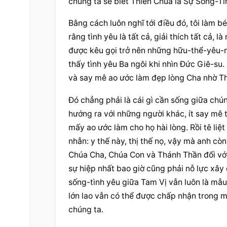
chúng ta sẽ biết Thiên Chúa là Sự Sống-Tì
Bằng cách luôn nghĩ tới điều đó, tôi làm bén
rằng tình yêu là tất cả, giải thích tất cả,
được kêu gọi trở nên những hữu-thể-yêu-mế
thấy tình yêu Ba ngôi khi nhìn Đức Giê-su.
và say mê ao ước làm đẹp lòng Cha nhờ Th
Đó chẳng phải là cái gì cần sống giữa chún
hướng ra với những người khác, ít say mê
mấy ao ước làm cho họ hài lòng. Rồi tê liệt
nhẫn: y thế này, thị thế nọ, vậy mà anh cò
Chúa Cha, Chúa Con và Thánh Thần đối với 
sự hiệp nhất bao giờ cũng phải nỗ lực xây 
sống-tình yêu giữa Tam Vị vẫn luôn là mẫu
lớn lao vẫn có thể được chấp nhận trong m
chúng ta.