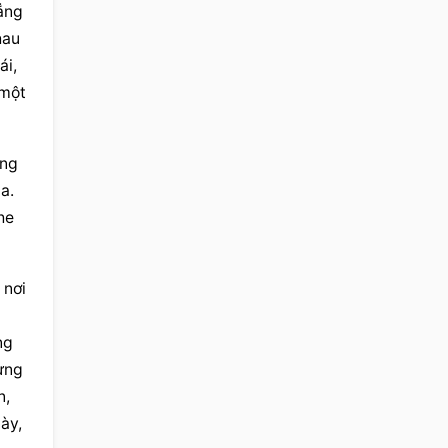
ng 
au 
i, 
một 
ng 
. 
e 
nơi 
g 
ng 
, 
y, 