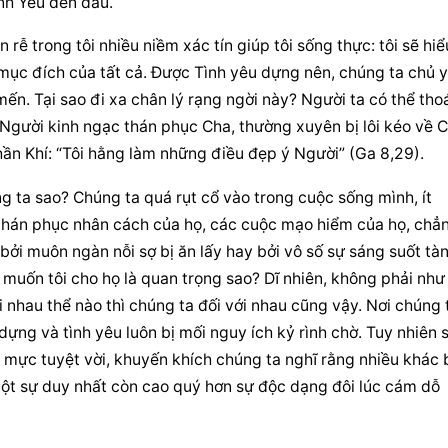
nh Yêu đến đâu.
 rễ trong tôi nhiều niềm xác tín giúp tôi sống thực: tôi sẽ hiểu
 là mục đích của tất cả. Được Tình yêu dựng nên, chúng ta chủ y
n. Tại sao đi xa chân lý rạng ngời này? Người ta có thể tho
 Người kinh ngạc thán phục Cha, thường xuyên bị lôi kéo về C
ần Khí: “Tôi hằng làm những điều đẹp ý Người” (Ga 8,29).
g ta sao? Chúng ta quá rụt cổ vào trong cuộc sống mình, ít 
 thán phục nhân cách của họ, các cuộc mạo hiểm của họ, chẳn
 bởi muôn ngàn nỗi sợ bị ăn lấy hay bởi vô số sự sáng suốt tàn
n muốn tôi cho họ là quan trọng sao? Dĩ nhiên, không phải như 
nhau thể nào thì chúng ta đối với nhau cũng vậy. Nơi chúng t
dựng và tình yêu luôn bị mối nguy ích kỷ rình chờ. Tuy nhiên s
 mực tuyệt vời, khuyến khích chúng ta nghĩ rằng nhiều khác b
ột sự duy nhất còn cao quý hơn sự độc dạng đôi lúc cám dỗ 