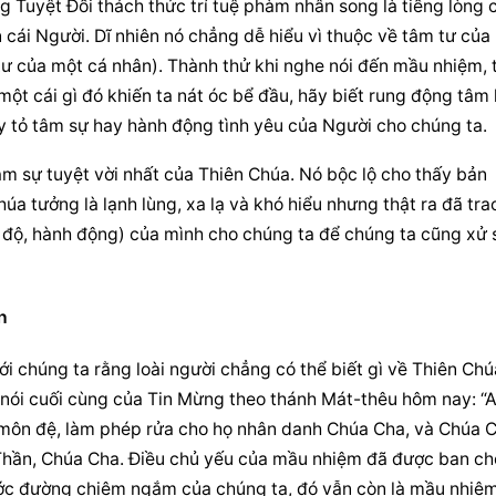
 Tuyệt Đối thách thức trí tuệ phàm nhân song là tiếng lòng c
 cái Người. Dĩ nhiên nó chẳng dễ hiểu vì thuộc về tâm tư của 
ư của một cá nhân). Thành thử khi nghe nói đến mầu nhiệm, th
một cái gì đó khiến ta nát óc bể đầu, hãy biết rung động tâm 
ày tỏ tâm sự hay hành động tình yêu của Người cho chúng ta.
âm sự tuyệt vời nhất của Thiên Chúa. Nó bộc lộ cho thấy bản 
úa tưởng là lạnh lùng, xa lạ và khó hiểu nhưng thật ra đã trao
i độ, hành động) của mình cho chúng ta để chúng ta cũng xử s
n
i chúng ta rằng loài người chẳng có thể biết gì về Thiên Chúa
u nói cuối cùng của Tin Mừng theo thánh Mát-thêu hôm nay: “A
môn đệ, làm phép rửa cho họ nhân danh Chúa Cha, và Chúa C
Thần, Chúa Cha. Điều chủ yếu của mầu nhiệm đã được ban cho
bước đường chiêm ngắm của chúng ta, đó vẫn còn là mầu nhiệm;