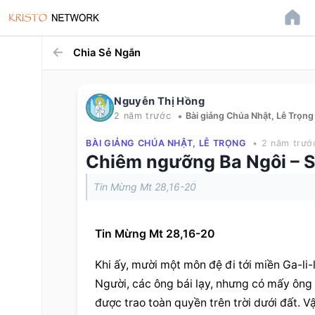
Chia Sẻ Ngắn
Nguyễn Thị Hồng
•
2 năm trước
Bài giảng Chúa Nhật, Lễ Trọng
BÀI GIẢNG CHÚA NHẬT, LỄ TRỌNG
• 2 năm trướ
Chiêm ngưỡng Ba Ngôi – S
Tin Mừng Mt 28,16-20
Tin Mừng Mt 28,16-20
Khi ấy, mười một môn đệ đi tới miền Ga-li-
Người, các ông bái lạy, nhưng có mấy ông l
được trao toàn quyền trên trời dưới đất. 