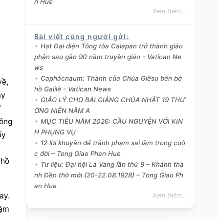
n Hue
Xem thêm...
Bài viết cùng người gửi
:
Hạt Đại diện Tông tòa Calapan trở thành giáo
phận sau gần 90 năm truyền giáo - Vatican Ne
ws
Caphácnaum: Thành của Chúa Giêsu bên bờ
ề, 
hồ Galilê - Vatican News
y 
GIÁO LÝ CHO BÀI GIẢNG CHÚA NHẬT 19 THƯ
 
ỜNG NIÊN NĂM A
ông 
MỤC TIÊU NĂM 2026: CẦU NGUYỆN VỚI KIN
H PHỤNG VỤ
y 
12 lời khuyên để tránh phạm sai lầm trong cuộ
 
c đời – Tong Giao Phan Hue
hồ 
Tư liệu: Đại hội La Vang lần thứ 9 – Khánh thà
nh Đền thờ mới (20-22.08.1928) – Tong Giao Ph
an Hue
y. 
Xem thêm...
ậm 