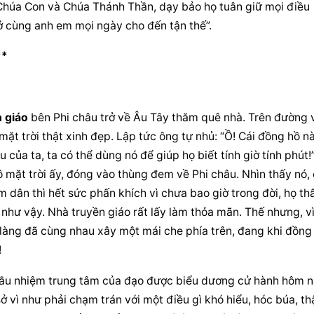
húa Con và Chúa Thánh Thần, dạy bảo họ tuân giữ mọi điều 
ở cùng anh em mọi ngày cho đến tận thế”.
**
 giáo
 bên Phi châu trở về Âu Tây thăm quê nhà. Trên đường v
ặt trời thật xinh đẹp. Lập tức ông tự nhủ: “Ồ! Cái đồng hồ nà
 của ta, ta có thể dùng nó để giúp họ biết tính giờ tính phút!”
 mặt trời ấy, đóng vào thùng đem về Phi châu. Nhìn thấy nó, 
 dân thì hết sức phấn khích vì chưa bao giờ trong đời, họ thấ
 như vậy. 
Nhà truyền giáo
 rất lấy làm thỏa mãn. Thế nhưng, vì
àng đã cùng nhau xây một mái che phía trên, đang khi đồng 
!
 Mầu nhiệm trung tâm của đạo được biểu dương cử hành hôm na
ở vì như phải chạm trán với một điều gì khó hiểu, hóc búa, th