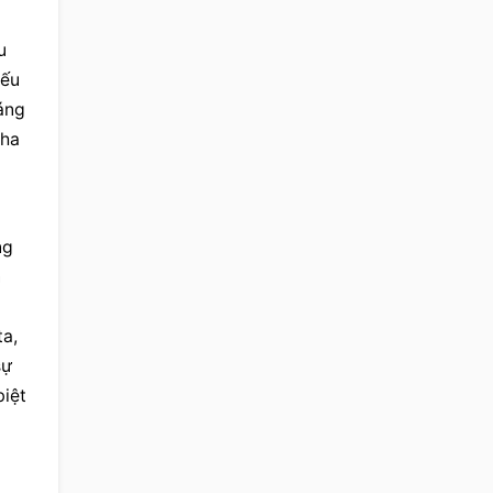
 
ếu 
áng 
ha 
g 
 
a, 
ự 
iệt 