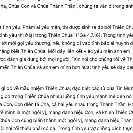
a, Chúa Con và Chúa Thánh Thần”, chúng ta vẫn ở trong ánh
à tình yêu. Phàm ai yêu mến, thì được sinh ra do bởi Thiên Chú
ình yêu thì ở lại trong Thiên Chúa” (1Ga 4,7.16). Trong tình yêu
ời mời gọi yêu thương, nếu không đi vào tình bác ái huynh đệ
hẳng biết Thiên Chúa. Mối dây liên kết việc yêu mến anh em 
 đánh giá đúng bởi mọi người. “Xin nói cho chúng tôi về Thi
 mến Thiên Chúa và anh em mình hơn nữa: tình yêu sẽ dạy bạn
ái gì đó về mầu nhiệm Thiên Chúa, đặc biệt các từ của Tin Mừn
g có trong Thiên Chúa nhiều luồng tình yêu mạnh mẽ đến nỗi 
 ra Con, Con diễn tả Cha, cả hai yêu nhau trong Thánh Thần. Ha
ề mình là một ngôi vị, mang danh hiệu Con, và khiến Thiên C
 Chúa Con cũng biến thành một ngôi vị, mang danh hiệu Thánh
òi hỏi tối thiểu phải có ba. Trong tình yêu vợ chồng đích thực,