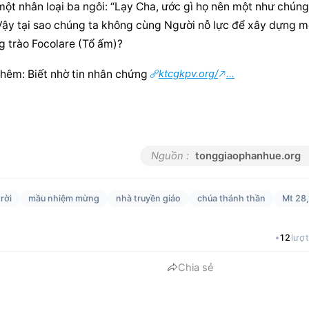
ột nhân loại ba ngôi: “Lạy Cha, ước gì họ nên một như chúng 
 Vậy tại sao chúng ta không cùng Người nỗ lực để xây dựng mộ
g trào Focolare (Tổ ấm)?
em thêm: Biết nhờ tin nhân chứng 
ktcgkpv.org/
...
Nguồn :
tonggiaophanhue.org
rời
mầu nhiệm mừng
nhà truyền giáo
chúa thánh thần
Mt 28,
12
lượ
Chia sẻ