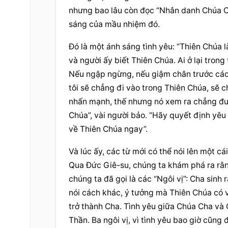
nhưng bao lâu còn đọc “Nhân danh Chúa Ch
sáng của mầu nhiệm đó.
Đó là một ánh sáng tình yêu: “Thiên Chúa l
và người ấy biết Thiên Chúa. Ai ở lại trong t
Nếu ngập ngừng, nếu giậm chân trước các l
tôi sẽ chẳng đi vào trong Thiên Chúa, sẽ c
nhấn mạnh, thế nhưng nó xem ra chẳng được
Chúa”, vài người bảo. “Hãy quyết định yêu
về Thiên Chúa ngay”.
Và lúc ấy, các từ mới có thể nói lên một c
Qua Đức Giê-su, chúng ta khám phá ra rằn
chúng ta đã gọi là các “Ngôi vị”: Cha sinh
nói cách khác, ý tưởng mà Thiên Chúa có v
trở thành Cha. Tình yêu giữa Chúa Cha và
Thần. Ba ngôi vị, vì tình yêu bao giờ cũng đ