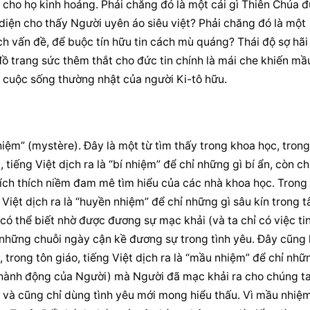
 cho họ kinh hoảng. Phải chăng đó là một cái gì Thiên Chúa đ
 diện cho thấy Người uyên áo siêu việt? Phải chăng đó là một 
ch vấn đề, để buộc tín hữu tin cách mù quáng? Thái độ sợ hãi 
trang sức thêm thắt cho đức tin chính là mái che khiến mầu
o cuộc sống thường nhật của người Ki-tô hữu.
iệm” (mystère). Đây là một từ tìm thấy trong khoa học, trong 
 tiếng Việt dịch ra là “bí nhiệm” để chỉ những gì bí ẩn, còn ch
ích thích niềm đam mê tìm hiểu của các nhà khoa học. Trong 
ng Việt dịch ra là “huyền nhiệm” để chỉ những gì sâu kín trong t
ó thể biết nhờ được đương sự mạc khải (và ta chỉ có việc tin
những chuỗi ngày cận kề đương sự trong tình yêu. Đây cũng l
 trong tôn giáo, tiếng Việt dịch ra là “mầu nhiệm” để chỉ nhữn
 hành động của Người) mà Người đã mạc khải ra cho chúng ta 
n và cũng chỉ dùng tình yêu mới mong hiểu thấu. Vì mầu nhiệm