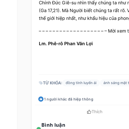
Chính Đức Giê-su nhìn thấy chúng ta như m
(Ga 17,21). Mà Người biết chúng ta rất rõ.
thế giới hiệp nhất, như khẩu hiệu của phon
– – – – – – – – – – – – – – – – – – – – Mời x
Lm. Phê-rô Phan Văn Lợi
TỪ KHÓA:
đồng tính luyến ái
ánh sáng mặt t
1
người khác
đã hiệp thông
Thích
Bình luận