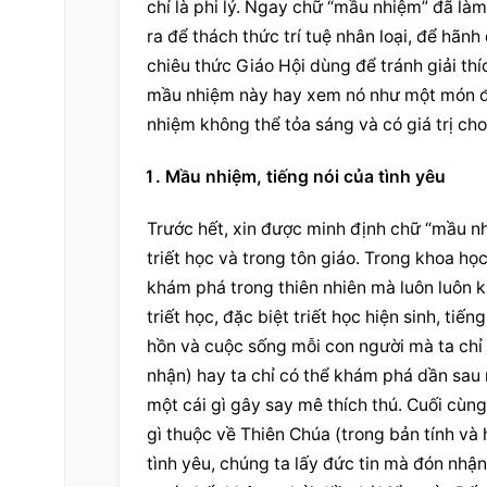
chí là phi lý. Ngay chữ “mầu nhiệm” đã làm
ra để thách thức trí tuệ nhân loại, để hãnh
chiêu thức Giáo Hội dùng để tránh giải thí
mầu nhiệm này hay xem nó như một món đồ 
nhiệm không thể tỏa sáng và có giá trị ch
Mầu nhiệm, tiếng nói của tình yêu
Trước hết, xin được minh định chữ “mầu nh
triết học và trong tôn giáo. Trong khoa học,
khám phá trong thiên nhiên mà luôn luôn k
triết học, đặc biệt triết học hiện sinh, tiế
hồn và cuộc sống mỗi con người mà ta chỉ c
nhận) hay ta chỉ có thể khám phá dần sau 
một cái gì gây say mê thích thú. Cuối cùng,
gì thuộc về Thiên Chúa (trong bản tính và
tình yêu, chúng ta lấy đức tin mà đón nhậ