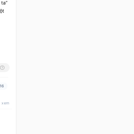
ta” 
t 
16
t xem