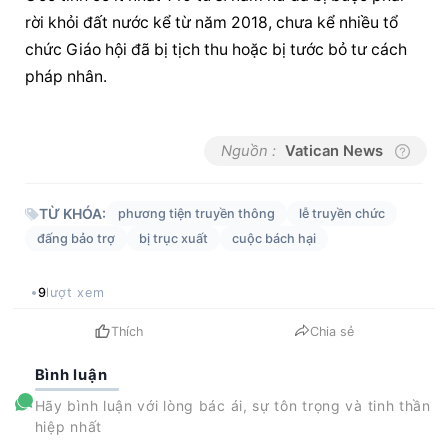
rời khỏi đất nước kể từ năm 2018, chưa kể nhiều tổ 
chức Giáo hội đã bị tịch thu hoặc bị tước bỏ tư cách 
pháp nhân.
Nguồn :
Vatican News
TỪ KHÓA:
phương tiện truyền thông
lễ truyền chức
đấng bảo trợ
bị trục xuất
cuộc bách hại
9
lượt xem
Thích
Chia sẻ
Bình luận
Hãy bình luận với lòng bác ái, sự tôn trọng và tinh thần
hiệp nhất