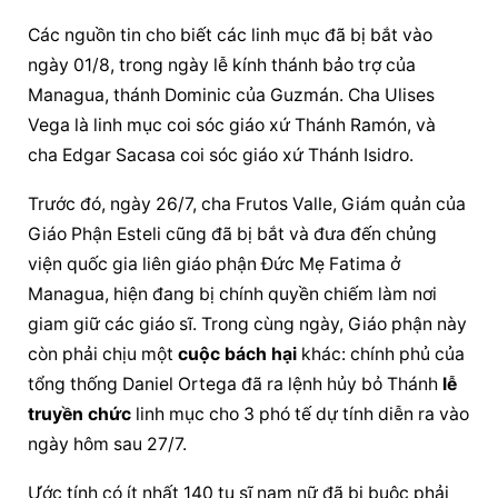
Các nguồn tin cho biết các linh mục đã bị bắt vào 
ngày 01/8, trong ngày lễ kính thánh bảo trợ của 
Managua, thánh Dominic của Guzmán. Cha Ulises 
Vega là linh mục coi sóc giáo xứ Thánh Ramón, và 
cha Edgar Sacasa coi sóc giáo xứ Thánh Isidro.
Trước đó, ngày 26/7, cha Frutos Valle, Giám quản của 
Giáo Phận Esteli cũng đã bị bắt và đưa đến chủng 
viện quốc gia liên giáo phận Đức Mẹ Fatima ở 
Managua, hiện đang bị chính quyền chiếm làm nơi 
giam giữ các giáo sĩ. Trong cùng ngày, Giáo phận này 
còn phải chịu một 
cuộc bách hại
 khác: chính phủ của 
tổng thống Daniel Ortega đã ra lệnh hủy bỏ Thánh 
lễ 
truyền chức
 linh mục cho 3 phó tế dự tính diễn ra vào 
ngày hôm sau 27/7.
Ước tính có ít nhất 140 tu sĩ nam nữ đã bị buộc phải 