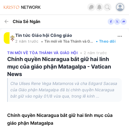
Chia Sẻ Ngắn
Tin tức Giáo hội Công giáo
•
2 năm trước
Tin mới về Tòa Thánh và Giáo hội
• Theo dõi
TIN MỚI VỀ TÒA THÁNH VÀ GIÁO HỘI
• 2 năm trước
Chính quyền Nicaragua bắt giữ hai linh
mục của giáo phận Matagalpa - Vatican
News
Cha Ulises Rene Vega Matamoros và cha Edgard Sacasa
của Giáo phận Matagalpa đã bị chính quyền Nicaragua
bắt giữ vào ngày 01/8 vừa qua, trong lễ kính ...
Chính quyền Nicaragua bắt giữ hai linh mục của 
giáo phận Matagalpa