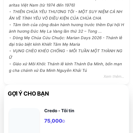
aritas Việt Nam (từ 1974 đến 1976)
THIÊN CHÚA YÊU THƯƠNG TÔI - MỘT SUY NIỆM CÁ NH
ÂN VỀ TÌNH YÊU VÔ ĐIỀU KIỆN CỦA CHÚA CHA
Tâm tình của cộng đoàn hành hương trước thềm Đại hội H
ành hương Đức Mẹ La Vang lần thứ 32 – Tong ...
Dòng Mẹ Chúa Cứu Chuộc: Marian Days 2026 - Thánh lễ
đại trào biệt kính Khiết Tâm Mẹ Maria
VỤNG CHÈO KHÉO CHỐNG - MỖI TUẦN MỘT THÀNH NG
Ữ
Giáo xứ Môi Khôi: Thánh lễ kính Thánh Đa Minh, bổn mạn
g cha chánh xứ Đa Minh Nguyễn Khải Tú
Xem thêm...
GỢI Ý CHO BẠN
Credo - Tôi tin
75,000
Đ