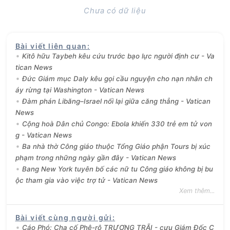
Chưa có dữ liệu
Bài viết liên quan
:
Kitô hữu Taybeh kêu cứu trước bạo lực người định cư - Va
tican News
Đức Giám mục Daly kêu gọi cầu nguyện cho nạn nhân ch
áy rừng tại Washington - Vatican News
Đàm phán Libăng–Israel nối lại giữa căng thẳng - Vatican
News
Cộng hoà Dân chủ Congo: Ebola khiến 330 trẻ em tử von
g - Vatican News
Ba nhà thờ Công giáo thuộc Tổng Giáo phận Tours bị xúc
phạm trong những ngày gần đây - Vatican News
Bang New York tuyên bố các nữ tu Công giáo không bị bu
ộc tham gia vào việc trợ tử - Vatican News
Xem thêm...
Bài viết cùng người gửi
:
Cáo Phó: Cha cố Phê-rô TRƯƠNG TRÃI - cựu Giám Đốc C