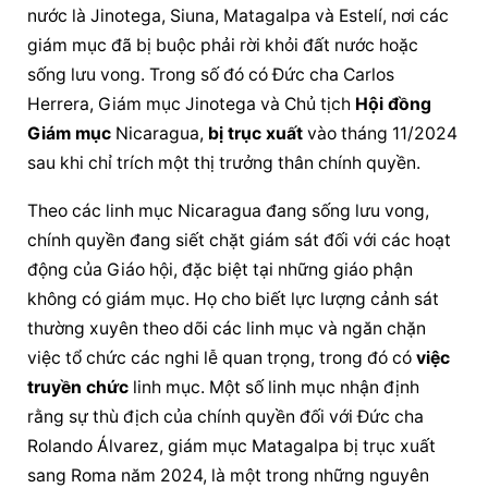
nước là Jinotega, Siuna, Matagalpa và Estelí, nơi các 
giám mục đã bị buộc phải rời khỏi đất nước hoặc 
sống lưu vong. Trong số đó có Đức cha Carlos 
Herrera, Giám mục Jinotega và Chủ tịch 
Hội đồng 
Giám mục
 Nicaragua, 
bị trục xuất
 vào tháng 11/2024 
sau khi chỉ trích một thị trưởng thân chính quyền.
Theo các linh mục Nicaragua đang sống lưu vong, 
chính quyền đang siết chặt giám sát đối với các hoạt 
động của Giáo hội, đặc biệt tại những 
giáo phận
không có giám mục. Họ cho biết lực lượng cảnh sát 
thường xuyên theo dõi các linh mục và ngăn chặn 
việc tổ chức các nghi lễ quan trọng, trong đó có 
việc 
truyền chức
 linh mục. Một số linh mục nhận định 
rằng sự thù địch của chính quyền đối với Đức cha 
Rolando Álvarez, giám mục Matagalpa 
bị trục xuất
sang Roma năm 2024, là một trong những nguyên 