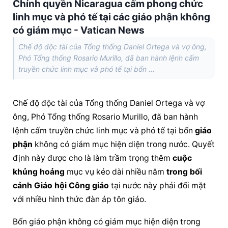
Chính quyền Nicaragua cấm phong chức
linh mục và phó tế tại các giáo phận không
có giám mục - Vatican News
Chế độ độc tài của Tổng thống Daniel Ortega và vợ ông,
Phó Tổng thống Rosario Murillo, đã ban hành lệnh cấm
truyền chức linh mục và phó tế tại bốn ...
Chế độ độc tài của Tổng thống Daniel Ortega và vợ 
ông, Phó Tổng thống Rosario Murillo, đã ban hành 
lệnh cấm truyền chức linh mục và phó tế tại bốn 
giáo 
phận
 không có giám mục hiện diện trong nước. Quyết 
định này được cho là làm trầm trọng thêm 
cuộc 
khủng hoảng
 mục vụ kéo dài nhiều năm 
trong bối 
cảnh
Giáo hội Công giáo
 tại nước này phải đối mặt 
với nhiều hình thức đàn áp tôn giáo.
Bốn 
giáo phận
 không có giám mục hiện diện trong 