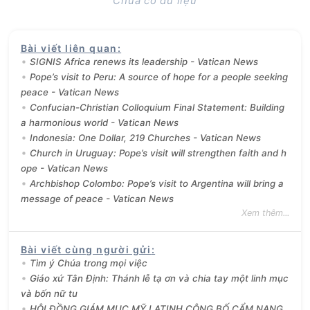
Chưa có dữ liệu
Bài viết liên quan
:
SIGNIS Africa renews its leadership - Vatican News
Pope’s visit to Peru: A source of hope for a people seeking
peace - Vatican News
Confucian-Christian Colloquium Final Statement: Building
a harmonious world - Vatican News
Indonesia: One Dollar, 219 Churches - Vatican News
Church in Uruguay: Pope’s visit will strengthen faith and h
ope - Vatican News
Archbishop Colombo: Pope’s visit to Argentina will bring a
message of peace - Vatican News
Xem thêm...
Bài viết cùng người gửi
:
Tìm ý Chúa trong mọi việc
Giáo xứ Tân Định: Thánh lễ tạ ơn và chia tay một linh mục
và bốn nữ tu
HỘI ĐỒNG GIÁM MỤC MỸ LATINH CÔNG BỐ CẨM NANG