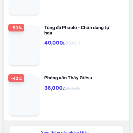
Tông đồ Phaolô - Chân dung tự
-
50
%
họa
40,000
80,000
Đ
Phỏng vấn Thầy Giêsu
-
40
%
36,000
60,000
Đ
Xem thêm sản phẩm khác...