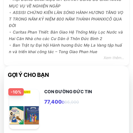
MỤC VỤ VỀ NGHIỆN NGẬP
ASSISI CHỨNG KIẾN LÀN SÓNG HÀNH HƯƠNG TĂNG VỌ
T TRONG NĂM KỶ NIỆM 800 NĂM THÁNH PHANXICÔ QUA
ĐỜI
Caritas Phan Thiết: Bàn Giao Hệ Thống Máy Lọc Nước và
Hai Căn Nhà cho các Cư Dân ở Thôn Đức Bình 2
Ban Trật tự Đại hội Hành hương Đức Mẹ La Vang tập huấ
n và triển khai công tác – Tong Giao Phan Hue
Xem thêm...
GỢI Ý CHO BẠN
CON ĐƯỜNG ĐỨC TIN
-
10
%
77,400
86,000
Đ