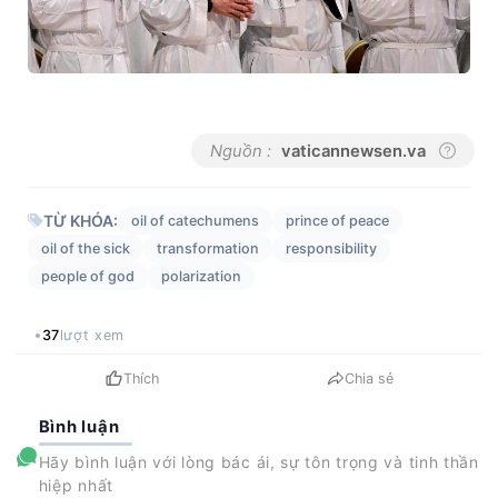
Nguồn :
vaticannewsen.va
TỪ KHÓA:
oil of catechumens
prince of peace
oil of the sick
transformation
responsibility
people of god
polarization
37
lượt xem
Thích
Chia sẻ
Bình luận
Hãy bình luận với lòng bác ái, sự tôn trọng và tinh thần
hiệp nhất