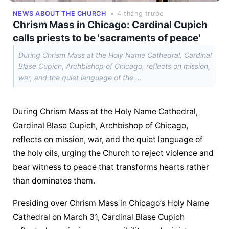
NEWS ABOUT THE CHURCH
• 4 tháng trước
Chrism Mass in Chicago: Cardinal Cupich
calls priests to be 'sacraments of peace'
During Chrism Mass at the Holy Name Cathedral, Cardinal
Blase Cupich, Archbishop of Chicago, reflects on mission,
war, and the quiet language of the ...
During Chrism Mass at the Holy Name Cathedral, 
Cardinal Blase Cupich, Archbishop of Chicago, 
reflects on mission, war, and the quiet language of 
the holy oils, urging the Church to reject violence and 
bear witness to peace that transforms hearts rather 
than dominates them.
Presiding over Chrism Mass in Chicago’s Holy Name 
Cathedral on March 31, Cardinal Blase Cupich 