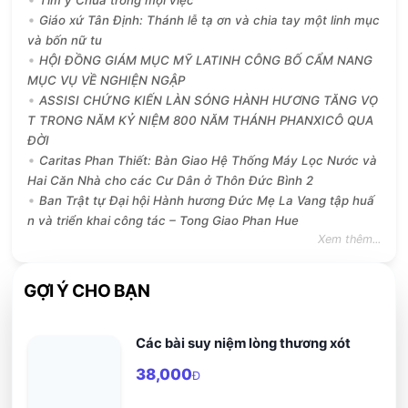
Giáo xứ Tân Định: Thánh lễ tạ ơn và chia tay một linh mục
và bốn nữ tu
HỘI ĐỒNG GIÁM MỤC MỸ LATINH CÔNG BỐ CẨM NANG
MỤC VỤ VỀ NGHIỆN NGẬP
ASSISI CHỨNG KIẾN LÀN SÓNG HÀNH HƯƠNG TĂNG VỌ
T TRONG NĂM KỶ NIỆM 800 NĂM THÁNH PHANXICÔ QUA
ĐỜI
Caritas Phan Thiết: Bàn Giao Hệ Thống Máy Lọc Nước và
Hai Căn Nhà cho các Cư Dân ở Thôn Đức Bình 2
Ban Trật tự Đại hội Hành hương Đức Mẹ La Vang tập huấ
n và triển khai công tác – Tong Giao Phan Hue
Xem thêm...
GỢI Ý CHO BẠN
Các bài suy niệm lòng thương xót
38,000
Đ