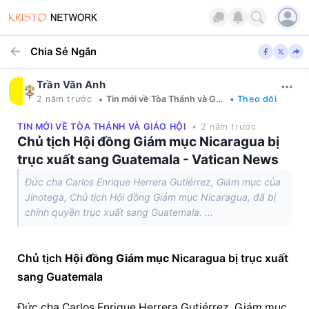
Chia Sẻ Ngắn
Trần Văn Anh
•
2 năm trước
Tin mới về Tòa Thánh và Giáo hội
• Theo dõi
TIN MỚI VỀ TÒA THÁNH VÀ GIÁO HỘI
• 2 năm trước
Chủ tịch Hội đồng Giám mục Nicaragua bị
trục xuất sang Guatemala - Vatican News
Đức cha Carlos Enrique Herrera Gutiérrez, Giám mục của
Jinotega, Chủ tịch Hội đồng Giám mục Nicaragua, đã bị
chính quyền trục xuất sang Guatemala. ...
Chủ tịch 
Hội đồng Giám mục
 Nicaragua bị trục xuất 
sang Guatemala
Đức cha Carlos Enrique Herrera Gutiérrez, Giám mục 