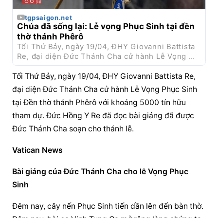
tgpsaigon.net
Chúa đã sống lại: 
Lễ vọng Phục Sinh
 tại đền 
thờ thánh Phêrô
Tối Thứ Bảy, ngày 19/04, ĐHY Giovanni Battista 
Re, đại diện Đức Thánh Cha cử hành 
Lễ Vọng 
Phục Sinh
 tại Đền thờ thánh Phêrô với khoảng 
5000 tín hữu tham dự.
Tối Thứ Bảy, ngày 19/04, ĐHY Giovanni Battista Re, 
đại diện Đức Thánh Cha cử hành 
Lễ Vọng Phục Sinh
tại Đền thờ thánh Phêrô với khoảng 5000 tín hữu 
tham dự. Đức Hồng Y Re đã đọc bài giảng đã được 
Đức Thánh Cha soạn cho thánh lễ.
Vatican News
Bài giảng của Đức Thánh Cha cho 
lễ Vọng Phục 
Sinh
Đêm nay, cây nến Phục Sinh tiến dần lên đến bàn thờ. 