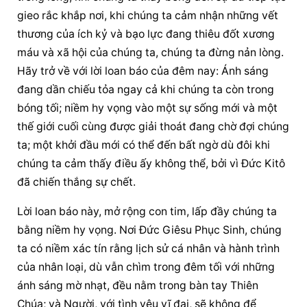
gieo rắc khắp nơi, khi chúng ta cảm nhận những vết 
thương của ích kỷ và bạo lực đang thiêu đốt xương 
máu và xã hội của chúng ta, chúng ta đừng nản lòng. 
Hãy trở về với lời loan báo của đêm nay: Ánh sáng 
đang dần chiếu tỏa ngay cả khi chúng ta còn trong 
bóng tối; niềm hy vọng vào một sự sống mới và một 
thế giới cuối cùng được giải thoát đang chờ đợi chúng 
ta; một khởi đầu mới có thể đến bất ngờ dù đôi khi 
chúng ta cảm thấy điều ấy không thể, bởi vì Đức Kitô 
đã chiến thắng sự chết.
Lời loan báo này, mở rộng con tim, lấp đầy chúng ta 
bằng niềm hy vọng. Nơi Đức Giêsu Phục Sinh, chúng 
ta có niềm xác tín rằng lịch sử cá nhân và hành trình 
của nhân loại, dù vẫn chìm trong đêm tối với những 
ánh sáng mờ nhạt, đều nằm trong bàn tay Thiên 
Chúa; và Người, với tình yêu vĩ đại, sẽ không để 