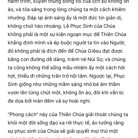
hành trình, xuyên thủng bóng tối của lịch sử không ồn 
ào, và tỏa sáng trong lòng chúng ta một cách khiêm 
nhường. Đáp lại ánh sáng ấy là một đức tin giản dị, 
không chút hào nhoáng. Lễ Phục Sinh của Chúa 
không phải là một sự kiện ngoạn mục để Thiên Chúa 
khẳng định mình và ép buộc người ta tin vào Người; 
đó không phải là đích đến để Chúa Giêsu đạt được 
bằng con đường dễ dàng, tránh né Núi Sọ; và chúng 
ta cũng không thể sống mầu nhiệm ấy một cách hời 
hợt, thiếu đi những trăn trở nội tâm. Ngược lại, Phục 
Sinh giống như những mầm sáng nhỏ bé âm thầm 
vươn lên từng chút một, không ồn ào, đôi khi vẫn bị 
đe dọa bởi màn đêm và sự hoài nghi.
“Phong cách” này của Thiên Chúa giải thoát chúng ta 
khỏi một đời sống đạo xa rời thực tế, ảo tưởng rằng 
sự phục sinh của Chúa sẽ giải quyết mọi thứ một 