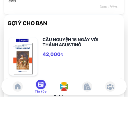
ews
Xem thêm...
GỢI Ý CHO BẠN
CẦU NGUYỆN 15 NGÀY VỚI
THÁNH AGUSTINÔ
42,000
Đ
Củi cho lửa thiêng - 70 Bài tập
Tin tức
cầu nguyện với con tim
49,000
Đ