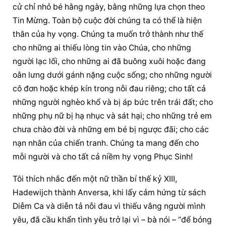
cử chỉ nhỏ bé hằng ngày, bằng những lựa chọn theo 
Tin Mừng. Toàn bộ cuộc đời chúng ta có thể là hiện 
thân của hy vọng. Chúng ta muốn trở thành như thế 
cho những ai thiếu lòng tin vào Chúa, cho những 
người lạc lối, cho những ai đã buông xuôi hoặc đang 
oằn lưng dưới gánh nặng cuộc sống; cho những người 
cô đơn hoặc khép kín trong nỗi đau riêng; cho tất cả 
những người nghèo khổ và bị áp bức trên trái đất; cho 
những phụ nữ bị hạ nhục và sát hại; cho những trẻ em 
chưa chào đời và những em bé bị ngược đãi; cho các 
nạn nhân của chiến tranh. Chúng ta mang đến cho 
mỗi người và cho tất cả niềm hy vọng Phục Sinh!
Tôi thích nhắc đến một nữ thần bí thế kỷ XIII, 
Hadewijch thành Anversa, khi lấy cảm hứng từ sách 
Diễm Ca và diễn tả nỗi đau vì thiếu vắng người mình 
yêu, đã cầu khẩn tình yêu trở lại vì – bà nói – “để bóng 