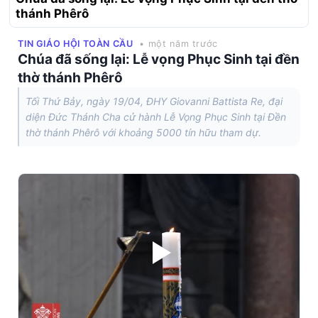
thánh Phêrô
TIN GIÁO HỘI TOÀN CẦU
• một năm trước
Chúa đã sống lại: Lễ vọng Phục Sinh tại đền
thờ thánh Phêrô
Tối Thứ Bảy, ngày 19/04, ĐHY Giovanni Battista Re, đại
diện Đức Thánh Cha cử hành Lễ Vọng Phục Sinh tại Đền
thờ thánh Phêrô với khoảng 5000 tín hữu tham dự.