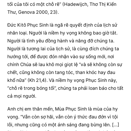
tối của tôi có một chỗ rẽ” (Hadewijch, Thơ Thị Kiến 
Thư, Genova 2000, 23).
Đức Kitô Phục Sinh là ngã rẽ quyết định của lịch sử 
nhân loại. Người là niềm hy vọng không bao giờ tắt. 
Người là tình yêu đồng hành và nâng đỡ chúng ta. 
Người là tương lai của lịch sử, là cùng đích chúng ta 
hướng tới, để được đón nhận vào sự sống mới, nơi 
chính Chúa sẽ lau khô mọi giọt lệ “và sẽ không còn sự 
chết, cũng không còn tang tóc, than khóc hay đau 
khổ nữa” (Kh 21,4). Và niềm hy vọng Phục Sinh này, 
“chỗ rẽ trong bóng tối”, chúng ta phải loan báo cho tất 
cả mọi người.
Anh chị em thân mến, Mùa Phục Sinh là mùa của hy 
vọng. “Vẫn còn sợ hãi, vẫn còn ý thức đau đớn vì tội 
lỗi, nhưng cũng có một ánh sáng đang bừng lên. […] 