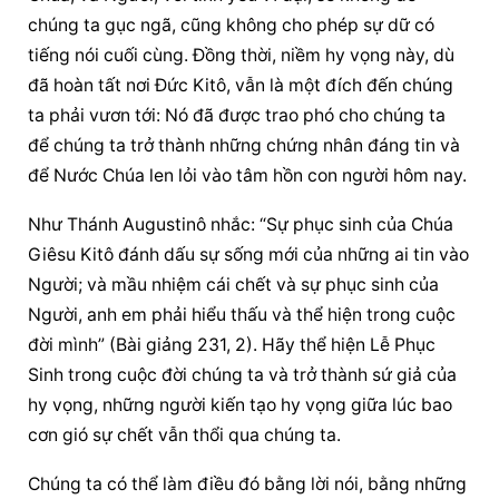
chúng ta gục ngã, cũng không cho phép sự dữ có 
tiếng nói cuối cùng. Đồng thời, niềm hy vọng này, dù 
đã hoàn tất nơi Đức Kitô, vẫn là một đích đến chúng 
ta phải vươn tới: Nó đã được trao phó cho chúng ta 
để chúng ta trở thành những chứng nhân đáng tin và 
để Nước Chúa len lỏi vào tâm hồn con người hôm nay.
Như Thánh Augustinô nhắc: “Sự phục sinh của Chúa 
Giêsu Kitô đánh dấu sự sống mới của những ai tin vào 
Người; và mầu nhiệm cái chết và sự phục sinh của 
Người, anh em phải hiểu thấu và thể hiện trong cuộc 
đời mình” (Bài giảng 231, 2). Hãy thể hiện Lễ Phục 
Sinh trong cuộc đời chúng ta và trở thành sứ giả của 
hy vọng, những người kiến tạo hy vọng giữa lúc bao 
cơn gió sự chết vẫn thổi qua chúng ta.
Chúng ta có thể làm điều đó bằng lời nói, bằng những 