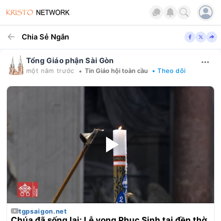
Chia Sẻ Ngắn
Tổng Giáo phận Sài Gòn
•
một năm trước
Tin Giáo hội toàn cầu
• Theo dõi
tgpsaigon.net
Chúa đã sống lại: Lễ vọng Phục Sinh tại đền thờ