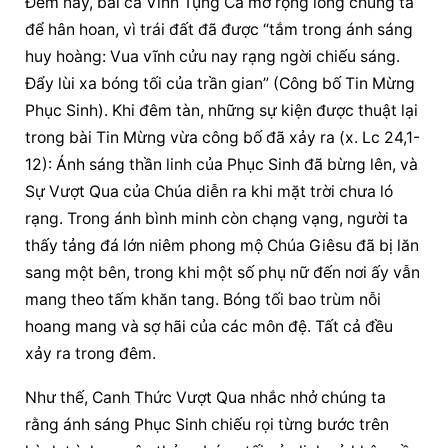
Đêm nay, bài ca Vinh Tụng Ca mở rộng lòng chúng ta 
để hân hoan, vì trái đất đã được “tắm trong ánh sáng 
huy hoàng: Vua vĩnh cửu nay rạng ngời chiếu sáng. 
Đẩy lùi xa bóng tối của trần gian” (Công bố Tin Mừng 
Phục Sinh). Khi đêm tàn, những sự kiện được thuật lại 
trong bài Tin Mừng vừa công bố đã xảy ra (x. Lc 24,1-
12): Ánh sáng thần linh của Phục Sinh đã bừng lên, và 
Sự Vượt Qua của Chúa diễn ra khi mặt trời chưa ló 
rạng. Trong ánh bình minh còn chạng vạng, người ta 
thấy tảng đá lớn niêm phong mộ Chúa Giêsu đã bị lăn 
sang một bên, trong khi một số phụ nữ đến nơi ấy vẫn 
mang theo tấm khăn tang. Bóng tối bao trùm nỗi 
hoang mang và sợ hãi của các môn đệ. Tất cả đều 
xảy ra trong đêm.
Như thế, Canh Thức Vượt Qua nhắc nhở chúng ta 
rằng ánh sáng Phục Sinh chiếu rọi từng bước trên 