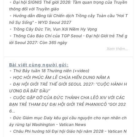
Đại hội SIGNIS Thế giới 2026: Tầm quan trọng của Truyền
thông đối với Truyền giáo
Hướng dẫn đăng tải Chiến dịch Trồng cây Toàn cầu "Hơi T
hở Sự Sống" - WYD Seoul 2027
Trồng Cây Đức Tin, Vun Xới Niềm Hy Vọng
Thông Cáo Báo Chí của TGP Seoul - Đại hội Giới trẻ Thế g
iới Seoul 2027: Còn 365 ngày
Xem thêm...
Bài viết cùng người gửi
:
Thứ Bảy tuần 18 Thường niên (+video)
HỌC HỎI PHÚC ÂM LỄ CHÚA HIỂN DUNG NĂM A
ĐẠI HỘI GIỚI TRẺ THẾ GIỚI SEOUL 2027: “CUỘC HÀNH H
ƯƠNG ĐÃ BẮT ĐẦU”
CUỘC GẶP GỠ CỦA ĐỨC THÁNH CHA LÊÔ XIV VỚI CÁC
BẠN TRẺ THAM DỰ ĐẠI HỘI GIỚI TRẺ PHANXICÔ "GO! 202
6...
Đức Giám mục Daly kêu gọi cầu nguyện cho nạn nhân ch
áy rừng tại Washington - Vatican News
Châu Phi hướng tới Đại hội Giáo hội năm 2028 - Vatican N