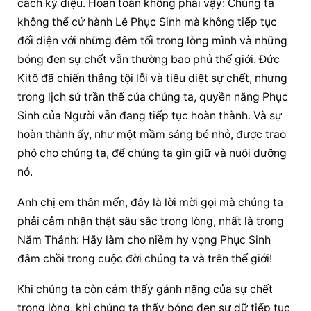
cách kỳ diệu. Hoàn toàn không phải vậy: Chúng ta 
không thể cử hành Lễ Phục Sinh mà không tiếp tục 
đối diện với những đêm tối trong lòng mình và những 
bóng đen sự chết vẫn thường bao phủ thế giới. Đức 
Kitô đã chiến thắng tội lỗi và tiêu diệt sự chết, nhưng 
trong lịch sử trần thế của chúng ta, quyền năng Phục 
Sinh của Người vẫn đang tiếp tục hoàn thành. Và sự 
hoàn thành ấy, như một mầm sáng bé nhỏ, được trao 
phó cho chúng ta, để chúng ta gìn giữ và nuôi dưỡng 
nó.
Anh chị em thân mến, đây là lời mời gọi mà chúng ta 
phải cảm nhận thật sâu sắc trong lòng, nhất là trong 
Năm Thánh: Hãy làm cho niềm hy vọng Phục Sinh 
đâm chồi trong cuộc đời chúng ta và trên thế giới!
Khi chúng ta còn cảm thấy gánh nặng của sự chết 
trong lòng, khi chúng ta thấy bóng đen sự dữ tiếp tục 