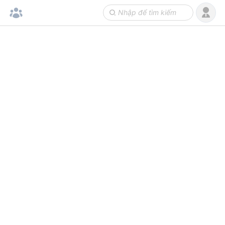
GỢI Ý CHO BẠN
Cuộc hẹn hò với Chúa
-
10
%
nơi bệnh viện
58,500
65,000
Đ
DẪN NHẬP THẦN HỌC
-
10
%
- TRIẾT HỌC
169,200
188,000
Đ