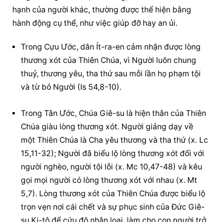
hạnh của người khác, thường được thể hiện bằng 
hành động cụ thể, như việc giúp đỡ hay an ủi.
Trong Cựu Ước, dân Ít-ra-en cảm nhận được lòng 
thương xót của Thiên Chúa, vì Người luôn chung 
thuỷ, thương yêu, tha thứ sau mỗi lần họ phạm tội 
và từ bỏ Người (Is 54,8-10).
Trong Tân Ước, Chúa Giê-su là hiện thân của Thiên 
Chúa giàu lòng thương xót. Người giảng dạy về 
một Thiên Chúa là Cha yêu thương và tha thứ (x. Lc 
15,11-32); Người đã biểu lộ lòng thương xót đối với 
người nghèo, người tội lỗi (x. Mc 10,47-48) và kêu 
gọi mọi người có lòng thương xót với nhau (x. Mt 
5,7). Lòng thương xót của Thiên Chúa được biểu lộ 
trọn vẹn nơi cái chết và sự phục sinh của Đức Giê-
su Ki-tô để cứu độ nhân loại, làm cho con người trở 