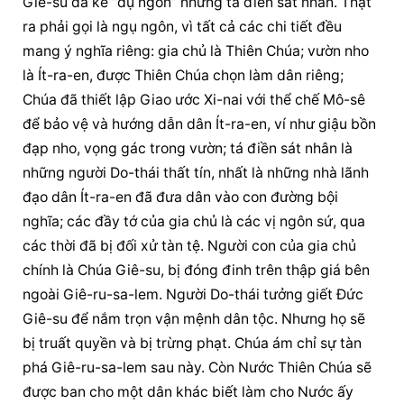
Giê-su đã kể “dụ ngôn” những tá điền sát nhân. Thật 
ra phải gọi là ngụ ngôn, vì tất cả các chi tiết đều 
mang ý nghĩa riêng: gia chủ là Thiên Chúa; vườn nho 
là Ít-ra-en, được Thiên Chúa chọn làm dân riêng; 
Chúa đã thiết lập Giao ước Xi-nai với thể chế Mô-sê 
để bảo vệ và hướng dẫn dân Ít-ra-en, ví như giậu bồn 
đạp nho, vọng gác trong vườn; tá điền sát nhân là 
những người Do-thái thất tín, nhất là những nhà lãnh 
đạo dân Ít-ra-en đã đưa dân vào con đường bội 
nghĩa; các đầy tớ của gia chủ là các vị ngôn sứ, qua 
các thời đã bị đối xử tàn tệ. Người con của gia chủ 
chính là Chúa Giê-su, bị đóng đinh trên thập giá bên 
ngoài Giê-ru-sa-lem. Người Do-thái tưởng giết Đức 
Giê-su để nắm trọn vận mệnh dân tộc. Nhưng họ sẽ 
bị truất quyền và bị trừng phạt. Chúa ám chỉ sự tàn 
phá Giê-ru-sa-lem sau này. Còn Nước Thiên Chúa sẽ 
được ban cho một dân khác biết làm cho Nước ấy 