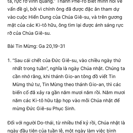
tả, rực rỡ vinh quang.” Thánh Phê-rô biết mình nói về 
vấn đề gì, bởi vì chính ông đã được đặc ân tham dự 
vào cuộc Hiển Dung của Chúa Giê-su, và trên gương 
mặt của các Ki-tô hữu, ông tìm lại được ánh sáng rực 
rỡ của Chúa Giê-su.
Bài Tin Mừng: Ga 20,19-31
“Sau cái chết của Đức Giê-su, vào chiều ngày thứ 
nhất trong tuần”, nghĩa là ngày Chúa nhật. Chúng ta 
cần nhớ rằng, khi thánh Gio-an tông đồ viết Tin 
Mừng thứ tư, Tin Mừng theo thánh Gio-an, thì các 
biến cố đã xảy ra gần năm mươi năm rồi. Năm mươi 
năm các Ki-tô hữu tập họp vào mỗi Chúa nhật để 
mừng Đức Giê-su Phục Sinh.
Đối với người Do-thái, từ nhiều thế kỷ rồi, Chúa nhật là 
ngày đầu tiên của tuần lễ, một ngày làm việc bình 