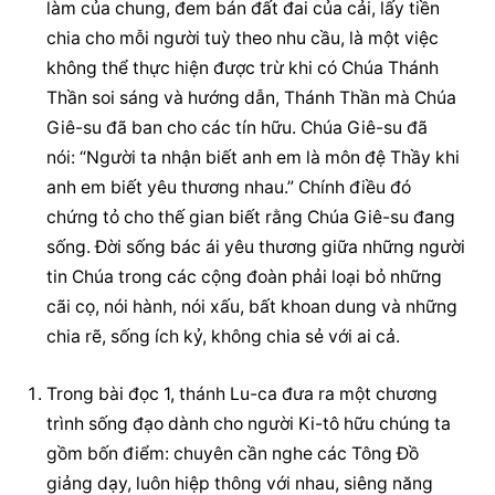
làm của chung, đem bán đất đai của cải, lấy tiền 
chia cho mỗi người tuỳ theo nhu cầu, là một việc 
không thể thực hiện được trừ khi có Chúa Thánh 
Thần soi sáng và hướng dẫn, Thánh Thần mà Chúa 
Giê-su đã ban cho các tín hữu. Chúa Giê-su đã 
nói: “Người ta nhận biết anh em là môn đệ Thầy khi 
anh em biết yêu thương nhau.” Chính điều đó 
chứng tỏ cho thế gian biết rằng Chúa Giê-su đang 
sống. Đời sống bác ái yêu thương giữa những người 
tin Chúa trong các cộng đoàn phải loại bỏ những 
cãi cọ, nói hành, nói xấu, bất khoan dung và những 
chia rẽ, sống ích kỷ, không chia sẻ với ai cả.
Trong bài đọc 1, thánh Lu-ca đưa ra một chương 
trình sống đạo dành cho người Ki-tô hữu chúng ta 
gồm bốn điểm: chuyên cần nghe các Tông Đồ 
giảng dạy, luôn hiệp thông với nhau, siêng năng 