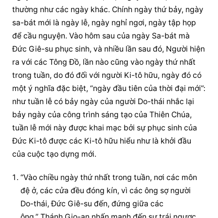
thường như các ngày khác. Chính ngày thứ bảy, ngày 
sa-bát mới là ngày lễ, ngày nghỉ ngơi, ngày tập họp 
để cầu nguyện. Vào hôm sau của ngày Sa-bát mà 
Đức Giê-su phục sinh, và nhiều lần sau đó, Người hiện 
ra với các Tông Đồ, lần nào cũng vào ngày thứ nhất 
trong tuần, do đó đối với người Ki-tô hữu, ngày đó có 
một ý nghĩa đặc biệt, “ngày đầu tiên của thời đại mới”: 
như tuần lễ có bảy ngày của người Do-thái nhắc lại 
bảy ngày của công trình sáng tạo của Thiên Chúa, 
tuần lễ mới này được khai mạc bởi sự phục sinh của 
Đức Ki-tô được các Ki-tô hữu hiểu như là khởi đầu 
của cuộc tạo dựng mới.
“Vào chiều ngày thứ nhất trong tuần, nơi các môn 
đệ ở, các cửa đều đóng kín, vì các ông sợ người 
Do-thái, Đức Giê-su đến, đứng giữa các 
ông.” Thánh Gio-an nhấn mạnh đến sự trái ngược 