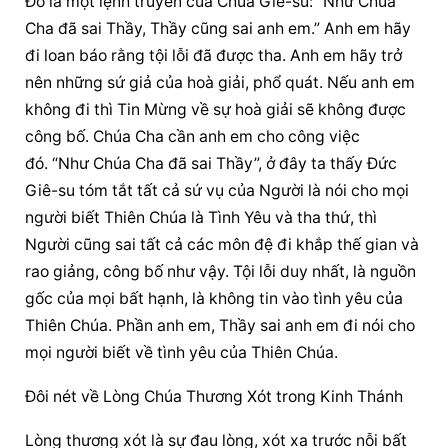
Đó là một lệnh truyền của Chúa Giê-su: “Như Chúa 
Cha đã sai Thầy, Thầy cũng sai anh em.” Anh em hãy 
đi loan báo rằng tội lỗi đã được tha. Anh em hãy trở 
nên những sứ giả của hoà giải, phổ quát. Nếu anh em 
không đi thì Tin Mừng về sự hoà giải sẽ không được 
công bố. Chúa Cha cần anh em cho công việc 
đó. “Như Chúa Cha đã sai Thầy”, ở đây ta thấy Đức 
Giê-su tóm tắt tất cả sứ vụ của Người là nói cho mọi 
người biết Thiên Chúa là Tình Yêu và tha thứ, thì 
Người cũng sai tất cả các môn đệ đi khắp thế gian và 
rao giảng, công bố như vậy. Tội lỗi duy nhất, là nguồn 
gốc của mọi bất hạnh, là không tin vào tình yêu của 
Thiên Chúa. Phần anh em, Thầy sai anh em đi nói cho 
mọi người biết về tình yêu của Thiên Chúa.
Đôi nét về Lòng Chúa Thương Xót trong Kinh Thánh
Lòng thương xót là sự đau lòng, xót xa trước nỗi bất 