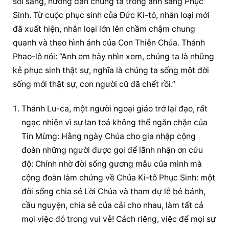
soi sáng, hướng dẫn chúng ta trong ánh sáng Phục 
Sinh. Từ cuộc phục sinh của Đức Ki-tô, nhân loại mới 
đã xuất hiện, nhân loại lớn lên chầm chậm chung 
quanh và theo hình ảnh của Con Thiên Chúa. Thánh 
Phao-lô nói: “Anh em hãy nhìn xem, chúng ta là những 
kẻ phục sinh thật sự, nghĩa là chúng ta sống một đời 
sống mới thật sự, con người cũ đã chết rồi.”
Thánh Lu-ca, một người ngoại giáo trở lại đạo, rất 
ngạc nhiên vì sự lan toả không thể ngăn chặn của 
Tin Mừng: Hằng ngày Chúa cho gia nhập cộng 
đoàn những người được gọi để lãnh nhận ơn cứu 
độ: Chính nhờ đời sống gương mẫu của mình mà 
cộng đoàn làm chứng về Chúa Ki-tô Phục Sinh: một 
đời sống chia sẻ Lời Chúa và tham dự lễ bẻ bánh, 
cầu nguyện, chia sẻ của cải cho nhau, làm tất cả 
mọi việc đó trong vui vẻ! Cách riêng, việc để mọi sự 