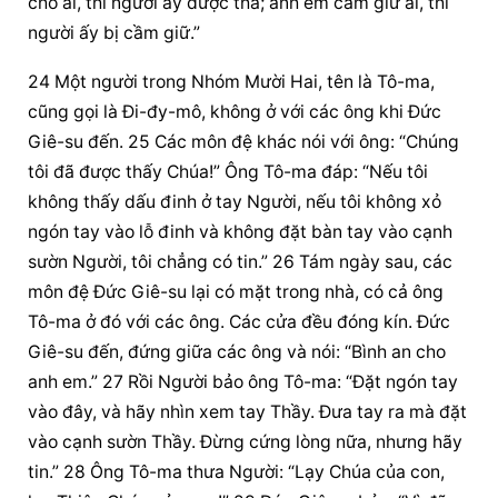
cho ai, thì người ấy được tha; anh em cầm giữ ai, thì 
người ấy bị cầm giữ.”
24 Một người trong Nhóm Mười Hai, tên là Tô-ma, 
cũng gọi là Đi-đy-mô, không ở với các ông khi Đức 
Giê-su đến. 25 Các môn đệ khác nói với ông: “Chúng 
tôi đã được thấy Chúa!” Ông Tô-ma đáp: “Nếu tôi 
không thấy dấu đinh ở tay Người, nếu tôi không xỏ 
ngón tay vào lỗ đinh và không đặt bàn tay vào cạnh 
sườn Người, tôi chẳng có tin.” 26 Tám ngày sau, các 
môn đệ Đức Giê-su lại có mặt trong nhà, có cả ông 
Tô-ma ở đó với các ông. Các cửa đều đóng kín. Đức 
Giê-su đến, đứng giữa các ông và nói: “Bình an cho 
anh em.” 27 Rồi Người bảo ông Tô-ma: “Đặt ngón tay 
vào đây, và hãy nhìn xem tay Thầy. Đưa tay ra mà đặt 
vào cạnh sườn Thầy. Đừng cứng lòng nữa, nhưng hãy 
tin.” 28 Ông Tô-ma thưa Người: “Lạy Chúa của con, 