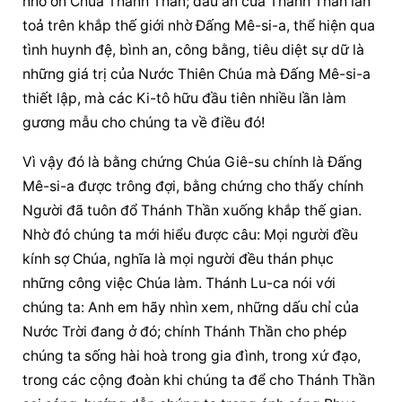
nhờ ơn Chúa Thánh Thần; dấu ấn của Thánh Thần lan 
toả trên khắp thế giới nhờ Đấng Mê-si-a, thể hiện qua 
tình huynh đệ, bình an, công bằng, tiêu diệt sự dữ là 
những giá trị của Nước Thiên Chúa mà Đấng Mê-si-a 
thiết lập, mà các Ki-tô hữu đầu tiên nhiều lần làm 
gương mẫu cho chúng ta về điều đó!
Vì vậy đó là bằng chứng Chúa Giê-su chính là Đấng 
Mê-si-a được trông đợi, bằng chứng cho thấy chính 
Người đã tuôn đổ Thánh Thần xuống khắp thế gian. 
Nhờ đó chúng ta mới hiểu được câu: Mọi người đều 
kính sợ Chúa, nghĩa là mọi người đều thán phục 
những công việc Chúa làm. Thánh Lu-ca nói với 
chúng ta: Anh em hãy nhìn xem, những dấu chỉ của 
Nước Trời đang ở đó; chính Thánh Thần cho phép 
chúng ta sống hài hoà trong gia đình, trong xứ đạo, 
trong các cộng đoàn khi chúng ta để cho Thánh Thần 