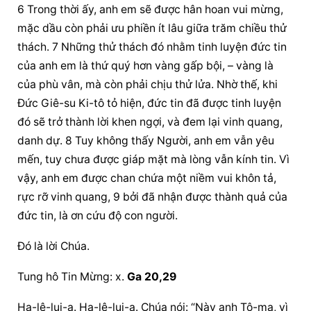
6 Trong thời ấy, anh em sẽ được hân hoan vui mừng, 
mặc dầu còn phải ưu phiền ít lâu giữa trăm chiều thử 
thách. 7 Những thử thách đó nhằm tinh luyện đức tin 
của anh em là thứ quý hơn vàng gấp bội, – vàng là 
của phù vân, mà còn phải chịu thử lửa. Nhờ thế, khi 
Đức Giê-su Ki-tô tỏ hiện, đức tin đã được tinh luyện 
đó sẽ trở thành lời khen ngợi, và đem lại vinh quang, 
danh dự. 8 Tuy không thấy Người, anh em vẫn yêu 
mến, tuy chưa được giáp mặt mà lòng vẫn kính tin. Vì 
vậy, anh em được chan chứa một niềm vui khôn tả, 
rực rỡ vinh quang, 9 bởi đã nhận được thành quả của 
đức tin, là ơn cứu độ con người.
Đó là lời Chúa.
Tung hô Tin Mừng: x. 
Ga 20,29
Ha-lê-lui-a. Ha-lê-lui-a. Chúa nói: “Này anh Tô-ma, vì 