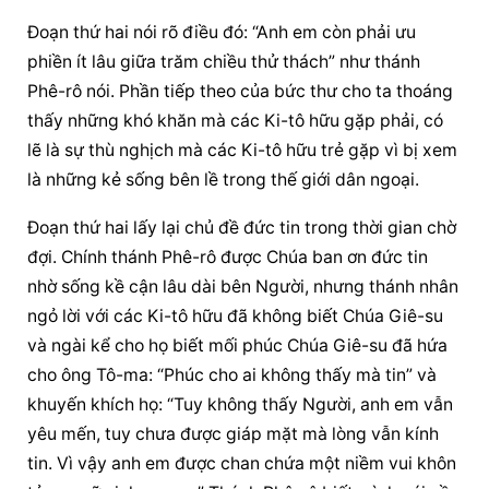
Đoạn thứ hai nói rõ điều đó: “Anh em còn phải ưu 
phiền ít lâu giữa trăm chiều thử thách” như thánh 
Phê-rô nói. Phần tiếp theo của bức thư cho ta thoáng 
thấy những khó khăn mà các Ki-tô hữu gặp phải, có 
lẽ là sự thù nghịch mà các Ki-tô hữu trẻ gặp vì bị xem 
là những kẻ sống bên lề trong thế giới dân ngoại.
Đoạn thứ hai lấy lại chủ đề đức tin trong thời gian chờ 
đợi. Chính thánh Phê-rô được Chúa ban ơn đức tin 
nhờ sống kề cận lâu dài bên Người, nhưng thánh nhân 
ngỏ lời với các Ki-tô hữu đã không biết Chúa Giê-su 
và ngài kể cho họ biết mối phúc Chúa Giê-su đã hứa 
cho ông Tô-ma: “Phúc cho ai không thấy mà tin” và 
khuyến khích họ: “Tuy không thấy Người, anh em vẫn 
yêu mến, tuy chưa được giáp mặt mà lòng vẫn kính 
tin. Vì vậy anh em được chan chứa một niềm vui khôn 