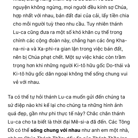
nguyện
 không ngừng, mọi người đều kính sợ Chúa, 
hợp nhất với nhau, bán đất đai của cải, lấy tiền chia 
cho mỗi người tuỳ theo nhu cầu. Tuy nhiên thánh 
Lu-ca cũng đưa ra một số khó khăn cụ thể trong 
chính các cộng đoàn này, chẳng hạn các ông Kha-
na-ni-a và Xa-phi-ra gian lận trong việc bán đất, 
nên bị Chúa phạt chết. Một sự việc khác còn trầm 
trọng hơn khi những người Ki-tô hữu gốc Do-thái và 
Ki-tô hữu gốc dân ngoại không thể sống chung vui 
vẻ với nhau.
Ta có thể tự hỏi thánh Lu-ca muốn gửi đến chúng ta 
sứ điệp nào khi kể lại cho chúng ta những hình ảnh 
quá đẹp, gần như phi thực tế này? Chắc chắn thánh 
Lu-ca cho ta biết là thời đại Mê-si-a đã đến. Các Tông 
Đồ có thể 
sống chung với nhau
 như anh em một nhà, 