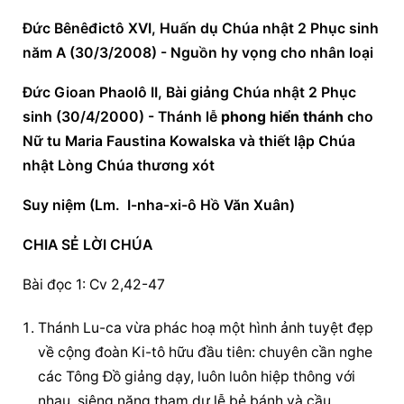
Đức Bênêđictô XVI, Huấn dụ Chúa nhật 2 Phục sinh 
năm A (30/3/2008) - Nguồn hy vọng cho nhân loại
Đức Gioan Phaolô II, Bài giảng Chúa nhật 2 Phục 
sinh (30/4/2000) - Thánh lễ 
phong hiển thánh
 cho 
Nữ tu Maria Faustina Kowalska và thiết lập Chúa 
nhật Lòng Chúa thương xót
Suy niệm (Lm.  I-nha-xi-ô Hồ Văn Xuân)
CHIA SẺ LỜI CHÚA
Bài đọc 1: Cv 2,42-47
Thánh Lu-ca vừa phác hoạ một hình ảnh tuyệt đẹp 
về cộng đoàn Ki-tô hữu đầu tiên: chuyên cần nghe 
các Tông Đồ giảng dạy, luôn luôn hiệp thông với 
nhau, siêng năng tham dự lễ bẻ bánh và 
cầu 