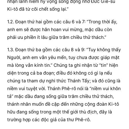
nhận lãnh niềm hy vọng sống động nhờ Đức Giê-su 
Ki-tô đã từ cõi chết sống lại.”
1.2. Đoạn thứ hai gồm các câu 6 và 7: “Trong thời ấy, 
anh em sẽ được hân hoan vui mừng, mặc dầu còn 
phải ưu phiền ít lâu giữa trăm chiều thử thách.”
1.3. Đoạn thứ ba gồm các câu 8 và 9: “Tuy không thấy 
Người, anh em vẫn yêu mến, tuy chưa được giáp mặt 
mà lòng vẫn kính tin.” Chúng ta ghi nhận từ “tin” hiện 
diện trong cả ba đoạn; điều đó không có gì lạ nếu 
chúng ta tham dự nghi thức Thánh Tẩy; và đó cũng là 
niềm vui tuyệt vời. Thánh Phê-rô nói là “niềm vui khôn 
tả” mặc dầu đang sống giữa trăm chiều thử thách, 
thánh nhân muốn đề cập đến những cộng đoàn Ki-tô 
hữu đang sống trong một thế giới thù địch, đây là 
trường hợp các độc giả của thư Phê-rô.