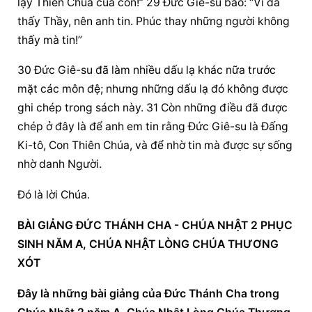
lạy Thiên Chúa của con!” 29 Đức Giê-su bảo: “Vì đã 
thấy Thầy, nên anh tin. Phúc thay những người không 
thấy mà tin!”
30 Đức Giê-su đã làm nhiều dấu lạ khác nữa trước 
mặt các môn đệ; nhưng những dấu lạ đó không được 
ghi chép trong sách này. 31 Còn những điều đã được 
chép ở đây là để anh em tin rằng Đức Giê-su là Đấng 
Ki-tô, Con Thiên Chúa, và để nhờ tin mà được sự sống 
nhờ danh Người.
Đó là lời Chúa.
BÀI GIẢNG ĐỨC THÁNH CHA - CHÚA NHẬT 2 PHỤC 
SINH NĂM A, CHÚA NHẬT LÒNG CHÚA THƯƠNG 
XÓT
Đây là những bài giảng của Đức Thánh Cha trong 