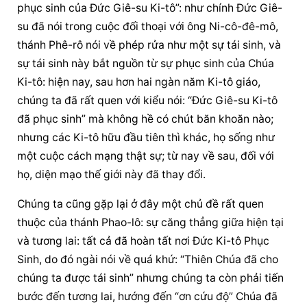
phục sinh của Đức Giê-su Ki-tô”: như chính Đức Giê-
su đã nói trong cuộc đối thoại với ông Ni-cô-đê-mô, 
thánh Phê-rô nói về phép rửa như một sự tái sinh, và 
sự tái sinh này bắt nguồn từ sự phục sinh của Chúa 
Ki-tô: hiện nay, sau hơn hai ngàn năm Ki-tô giáo, 
chúng ta đã rất quen với kiểu nói: “Đức Giê-su Ki-tô 
đã phục sinh” mà không hề có chút băn khoăn nào; 
nhưng các Ki-tô hữu đầu tiên thì khác, họ sống như 
một cuộc cách mạng thật sự; từ nay về sau, đối với 
họ, diện mạo thế giới này đã thay đổi.
Chúng ta cũng gặp lại ở đây một chủ đề rất quen 
thuộc của thánh Phao-lô: sự căng thẳng giữa hiện tại 
và tương lai: tất cả đã hoàn tất nơi Đức Ki-tô Phục 
Sinh, do đó ngài nói về quá khứ: “Thiên Chúa đã cho 
chúng ta được tái sinh” nhưng chúng ta còn phải tiến 
bước đến tương lai, hướng đến “ơn cứu độ” Chúa đã 