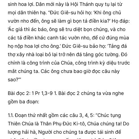
sinh hoa lợi. Dân mới này là Hội Thánh quy tụ lại từ 
mọi dân thiên hạ. “Đức Giê-su hỏi họ: ‘Khi ông chủ 
vườn nho đến, ông sẽ làm gì bọn tá điền kia?’ Họ đáp: 
‘Ác giả thì ác báo, ông sẽ tru diệt bọn chúng, và cho 
các tá điền khác canh tác vườn nho, để cứ đúng mùa 
họ nộp hoa lợi cho ông.’ Đức Giê-su bảo họ: ‘Tảng đá 
thợ xây nhà loại bỏ lại trở nên đá tảng góc tường. Đó 
chính là công trình của Chúa, công trình kỳ diệu trước 
mắt chúng ta. Các ông chưa bao giờ đọc câu này 
sao?’”
Bài đọc 2: 1 Pr 1,3-9 1. Bài đọc 2 chúng ta vừa nghe 
gồm ba đoạn:
1.1. Đoạn thứ nhất gồm các câu 3, 4, 5: “Chúc tụng 
Thiên Chúa là Thân Phụ Đức Ki-tô, Chúa chúng ta! Do 
lượng hải hà, Người cho chúng ta được tái sinh để 