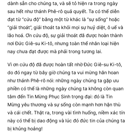
dành sẵn cho chúng ta, và sẽ tỏ hiện ra trong ngày 
sau hết như thánh Phê-rô quả quyết. Ta có thể diễn 
đạt từ “cứu độ” bằng một từ khác là “sự sống” hoặc 
“giải thoát”, giải thoát ta khỏi mọi sự huỷ diệt, ô uế và 
lão hoá. Ơn cứu độ, sự giải thoát đã được hoàn thành 
nơi Đức Giê-su Ki-tô, nhưng toàn thể nhân loại hiện 
nay chưa đạt được mà phải trong tương lai.
Vì ơn cứu độ đã được hoàn tất nhờ Đức Giê-su Ki-tô, 
do đó ngay từ bây giờ chúng ta vui mừng hân hoan 
như thánh Phê-rô nói: những ngày chúng ta gặp ưu 
phiền có thể là những ngày chúng ta không còn quan 
tâm đến Tin Mừng Phục Sinh trọng đại: đó là Tin 
Mừng yêu thương và sự sống còn mạnh hơn hận thù 
và cái chết. Thật ra, trong vài tình huống, niềm xác tín 
này có thể bị dao động và lúc đó đức tin của chúng ta 
bị khủng hoảng!