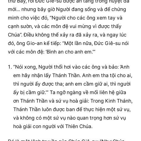
thứ Bảy, rồi Đức Giê-su được an táng trong huyệt đá 
mới... nhưng bây giờ Người đang sống và để chứng 
minh cho việc đó, “Người cho các ông xem tay và 
cạnh sườn, và các môn đệ vui mừng vì được thấy 
Chúa”. Điều không thể xảy ra đã xảy ra, và ngay lúc 
đó, ông Gio-an kể tiếp: “Một lần nữa, Đức Giê-su nói 
với các môn đệ: ‘Bình an cho anh em.’”
“Nói xong, Người thổi hơi vào các ông và bảo: ‘Anh 
em hãy nhận lấy Thánh Thần. Anh em tha tội cho ai, 
thì người ấy được tha; anh em cầm giữ ai, thì người 
ấy bị cầm giữ.’” Ta ngỡ ngàng về mối liên hệ giữa 
ơn Thánh Thần và sứ vụ hoà giải: Trong Kinh Thánh, 
Thánh Thần luôn được ban để thực hiện một sứ vụ, 
và không có một sứ vụ nào quan trọng hơn sứ vụ 
hoà giải con người với Thiên Chúa.