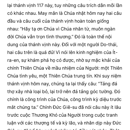
lại thánh vịnh 117 này, tuy những câu trích dẫn mỗi lần 
có khác nhau. May mắn là Chúa nhật hôm nay hai câu 
đầu và câu cuối của thánh vịnh hoàn toàn giống 
nhau: “Hãy tạ ơn Chúa vì Chúa nhân từ, muôn ngàn 
đời Chúa vẫn trọn tình thương.” Đó là toàn thể nội 
dung của thánh vịnh này. Đối với một người Do-thái, 
hai câu trên là quá đủ! Vì nói lên kinh nghiệm của Ít-
ra-en, sự khám phá họ có được, nhờ sự mặc khải của 
chính Thiên Chúa về mầu nhiệm của Người: một Thiên 
Chúa tình yêu, một Thiên Chúa trung tín. Khi suy niệm 
thánh vịnh hôm nay, chúng ta lại thấy câu: “Tảng đá 
thợ xây nhà loại bỏ, lại trở nên đá tảng góc tường. Đó 
chính là công trình của Chúa, công trình kỳ diệu trước 
mắt chúng ta.” Chính Đức Giê-su đã nói câu này ít lâu 
trước cuộc Thương Khó của Người trong cuộc tranh 
luận với các thượng tế và kỳ lão, và nhân dịp này Đức 