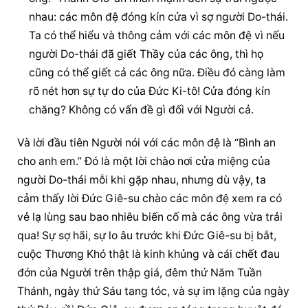
nhau: các môn đệ đóng kín cửa vì sợ người Do-thái. 
Ta có thể hiểu và thông cảm với các môn đệ vì nếu 
người Do-thái đã giết Thầy của các ông, thì họ 
cũng có thể giết cả các ông nữa. Điều đó càng làm 
rõ nét hơn sự tự do của Đức Ki-tô! Cửa đóng kín 
chăng? Không có vấn đề gì đối với Người cả.
Và lời đầu tiên Người nói với các môn đệ là “Bình an 
cho anh em.” Đó là một lời chào nơi cửa miệng của 
người Do-thái mỗi khi gặp nhau, nhưng dù vậy, ta 
cảm thấy lời Đức Giê-su chào các môn đệ xem ra có 
vẻ lạ lùng sau bao nhiêu biến cố mà các ông vừa trải 
qua! Sự sợ hãi, sự lo âu trước khi Đức Giê-su bị bắt, 
cuộc Thương Khó thật là kinh khủng và cái chết đau 
đớn của Người trên thập giá, đêm thứ Năm Tuần 
Thánh, ngày thứ Sáu tang tóc, và sự im lặng của ngày 