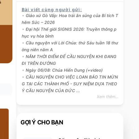
Bài viết cùng người gửi
:
Giáo xứ Gò Vấp: Hoa trái ân sủng của Bí tích T
hêm Sức – 2026
Đại hội Thế giới SIGNIS 2026: Truyền thông p
hục vụ hòa bình
Cầu nguyện với Lời Chúa: thứ Sáu tuần 18 thư
ờng niên năm A
NĂM THỜI ĐIỂM ĐỂ CẦU NGUYỆN KHI ĐANG
ĐI TRÊN ĐƯỜNG
Ngày 06/08: Chúa Hiển Dung (+video)
CẦU NGUYỆN CHO VIỆC LOAN BÁO TIN MỪN
G TẠI CÁC THÀNH PHỐ - SUY NIỆM DỰA THEO
Ý CẦU NGUYỆN CỦA ĐỨC ...
Xem thêm...
GỢI Ý CHO BẠN