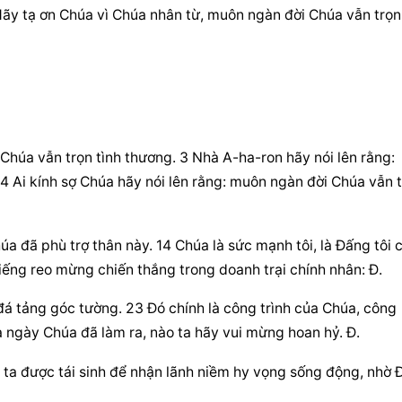
 Hãy tạ ơn Chúa vì Chúa nhân từ, muôn ngàn đời Chúa vẫn trọn 
 Chúa vẫn trọn tình thương. 3 Nhà A-ha-ron hãy nói lên rằng: 
4 Ai kính sợ Chúa hãy nói lên rằng: muôn ngàn đời Chúa vẫn t
a đã phù trợ thân này. 14 Chúa là sức mạnh tôi, là Đấng tôi c
tiếng reo mừng chiến thắng trong doanh trại chính nhân: Đ.
 đá tảng góc tường. 23 Đó chính là công trình của Chúa, công 
à ngày Chúa đã làm ra, nào ta hãy vui mừng hoan hỷ. Đ.
g ta được tái sinh để nhận lãnh niềm hy vọng sống động, nhờ Đ