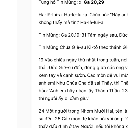
Tung hô Tin Mừng: x. 
Ga 20,29
Ha-lê-lui-a. Ha-lê-lui-a. Chúa nói: “Này a
không thấy mà tin.” Ha-lê-lui-a.
Tin Mừng: Ga 20,19-31 Tám ngày sau, Đức
Tin Mừng Chúa Giê-su Ki-tô theo thánh Gi
19 Vào chiều ngày thứ nhất trong tuần, nơ
thái. Đức Giê-su đến, đứng giữa các ông v
xem tay và cạnh sườn. Các môn đệ vui mừng
anh em! Như Chúa Cha đã sai Thầy, thì Thầ
bảo: “Anh em hãy nhận lấy Thánh Thần. 23 A
thì người ấy bị cầm giữ.”
24 Một người trong Nhóm Mười Hai, tên là
su đến. 25 Các môn đệ khác nói với ông: “
thấy dấu đinh ở tay Người, nếu tôi không 