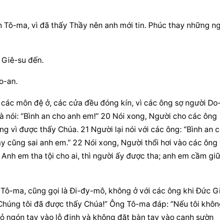
nh Tô-ma, vì đã thấy Thầy nên anh mới tin. Phúc thay những ng
 Giê-su đến.
o-an.
i các môn đệ ở, các cửa đều đóng kín, vì các ông sợ người Do
à nói: “Bình an cho anh em!” 20 Nói xong, Người cho các ông 
 vì được thấy Chúa. 21 Người lại nói với các ông: “Bình an c
y cũng sai anh em.” 22 Nói xong, Người thổi hơi vào các ông 
nh em tha tội cho ai, thì người ấy được tha; anh em cầm giữ a
 Tô-ma, cũng gọi là Đi-đy-mô, không ở với các ông khi Đức G
Chúng tôi đã được thấy Chúa!” Ông Tô-ma đáp: “Nếu tôi khôn
xỏ ngón tay vào lỗ đinh và không đặt bàn tay vào cạnh sườn 