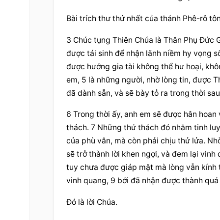
Bài trích thư thứ nhất của thánh Phê-rô tô
3 Chúc tụng Thiên Chúa là Thân Phụ Đức Gi
được tái sinh để nhận lãnh niềm hy vọng số
được hưởng gia tài không thể hư hoại, khôn
em, 5 là những người, nhờ lòng tin, được 
đã dành sẵn, và sẽ bày tỏ ra trong thời sau
6 Trong thời ấy, anh em sẽ được hân hoan v
thách. 7 Những thử thách đó nhằm tinh luy
của phù vân, mà còn phải chịu thử lửa. Nhờ 
sẽ trở thành lời khen ngợi, và đem lại vin
tuy chưa được giáp mặt mà lòng vẫn kính t
vinh quang, 9 bởi đã nhận được thành quả 
Đó là lời Chúa.