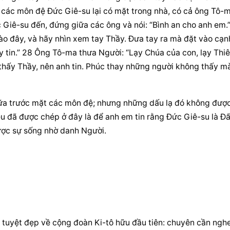
, các môn đệ Đức Giê-su lại có mặt trong nhà, có cả ông Tô-m
 Giê-su đến, đứng giữa các ông và nói: “Bình an cho anh em.”
o đây, và hãy nhìn xem tay Thầy. Đưa tay ra mà đặt vào cạnh
tin.” 28 Ông Tô-ma thưa Người: “Lạy Chúa của con, lạy Thiê
thấy Thầy, nên anh tin. Phúc thay những người không thấy mà
ữa trước mặt các môn đệ; nhưng những dấu lạ đó không được
u đã được chép ở đây là để anh em tin rằng Đức Giê-su là Đấ
được sự sống nhờ danh Người.
tuyệt đẹp về cộng đoàn Ki-tô hữu đầu tiên: chuyên cần nghe