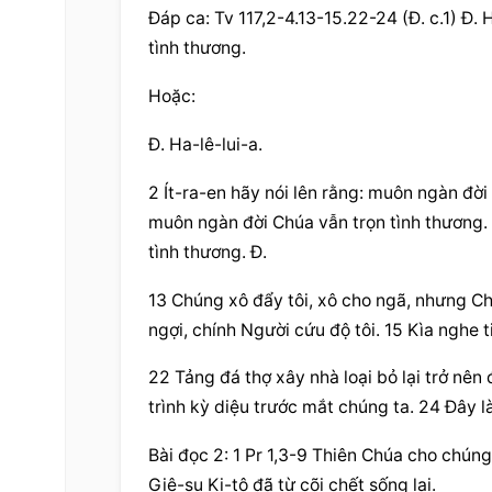
Đáp ca: Tv 117,2-4.13-15.22-24 (Đ. c.1) Đ.
tình thương.
Hoặc:
Đ. Ha-lê-lui-a.
2 Ít-ra-en hãy nói lên rằng: muôn ngàn đời
muôn ngàn đời Chúa vẫn trọn tình thương. 
tình thương. Đ.
13 Chúng xô đẩy tôi, xô cho ngã, nhưng Chú
ngợi, chính Người cứu độ tôi. 15 Kìa nghe 
22 Tảng đá thợ xây nhà loại bỏ lại trở nên
trình kỳ diệu trước mắt chúng ta. 24 Đây l
Bài đọc 2: 1 Pr 1,3-9 Thiên Chúa cho chún
Giê-su Ki-tô đã từ cõi chết sống lại.