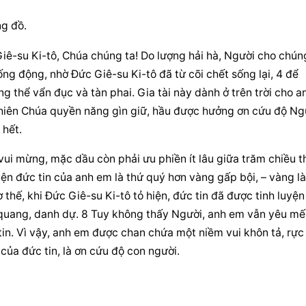
ng đồ.
ê-su Ki-tô, Chúa chúng ta! Do lượng hải hà, Người cho chúng
ng động, nhờ Đức Giê-su Ki-tô đã từ cõi chết sống lại, 4 để 
g thể vẩn đục và tàn phai. Gia tài này dành ở trên trời cho an
Thiên Chúa quyền năng gìn giữ, hầu được hưởng ơn cứu độ Ngư
 hết.
ui mừng, mặc dầu còn phải ưu phiền ít lâu giữa trăm chiều th
ện đức tin của anh em là thứ quý hơn vàng gấp bội, – vàng là 
thế, khi Đức Giê-su Ki-tô tỏ hiện, đức tin đã được tinh luyện 
h quang, danh dự. 8 Tuy không thấy Người, anh em vẫn yêu mến
in. Vì vậy, anh em được chan chứa một niềm vui khôn tả, rực 
của đức tin, là ơn cứu độ con người.