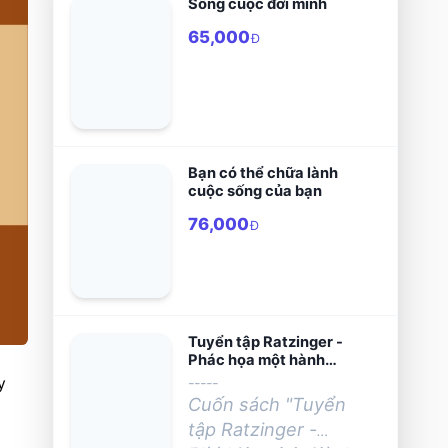
Sống cuộc đời mình
65,000
Đ
Bạn có thể chữa lành
cuộc sống của bạn
76,000
Đ
Tuyển tập Ratzinger -
Phác họa một hành
trình thần học
-----
 
Cuốn sách "Tuyển
tập Ratzinger -