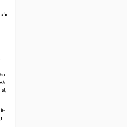
ười 
-
ho 
và 
i, 
iê-
g 