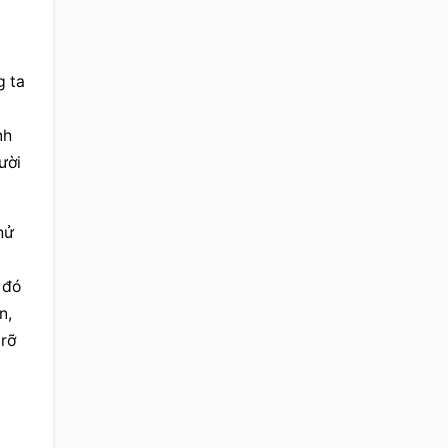
 ta 
h 
ời 
ử 
đó 
, 
rỡ 