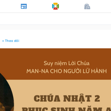
y
• Theo dõi