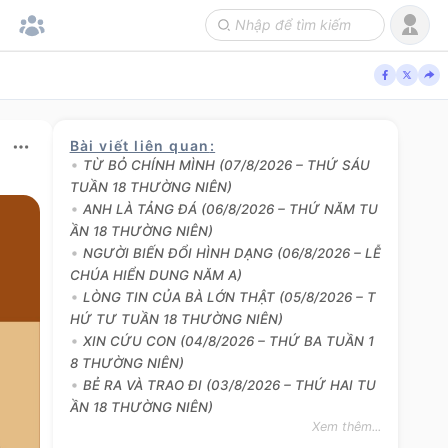
Bài viết liên quan
:
TỪ BỎ CHÍNH MÌNH (07/8/2026 – THỨ SÁU
TUẦN 18 THƯỜNG NIÊN)
ANH LÀ TẢNG ĐÁ (06/8/2026 – THỨ NĂM TU
ẦN 18 THƯỜNG NIÊN)
NGƯỜI BIẾN ĐỔI HÌNH DẠNG (06/8/2026 – LỄ
CHÚA HIỂN DUNG NĂM A)
LÒNG TIN CỦA BÀ LỚN THẬT (05/8/2026 – T
HỨ TƯ TUẦN 18 THƯỜNG NIÊN)
XIN CỨU CON (04/8/2026 – THỨ BA TUẦN 1
8 THƯỜNG NIÊN)
BẺ RA VÀ TRAO ĐI (03/8/2026 – THỨ HAI TU
ẦN 18 THƯỜNG NIÊN)
Xem thêm...