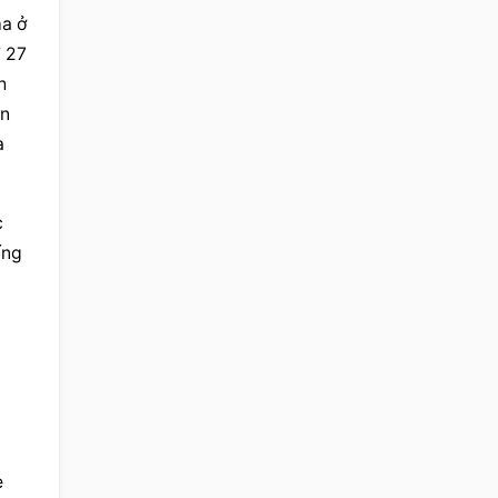
a ở 
 27 
 
n 
 
 
ng 
 