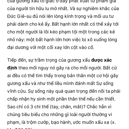
của gương xấu tố giác ở đây phát xuất từ phẩm giá 
của người tín hữu lu mờ nhất. Và sự nghiêm khắc của 
Đức Giê-su đủ nói lên lòng kính trọng và mối ưu tư 
phải dành cho kẻ ấy. Bất hạnh lớn nhất có thể xảy tới 
cho một người là lôi kéo phạm tội một trong các kẻ 
nhỏ này: một bất hạnh lớn hơn việc bị xô xuống lòng 
đại dương với một cối xay lớn cột vào cổ.
Tiếp đến, sự trầm trọng của gương xấu 
được xác 
định
 theo mối nguy nó gây ra cho mỗi người. Bất cứ 
ai đều có thể tìm thấy trong bản thân một cơ hội gây 
gương xấu và như thế liều mình đánh mất Sự sống 
vĩnh cửu. Sự sống này quá quan trọng đến nỗi ta phải 
chấp nhận hy sinh một phần thân thể nếu cần thiết. 
Sao chỉ có 3 chi thể (tay, chân, mắt)? Chắc hẳn vì 
chúng tiêu biểu cho những gì loài người thường vi 
phạm, là trộm cướp, bạo hành, ước muốn xấu xa (x. 