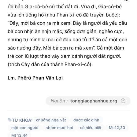
rồi bảo Gia-cô-bê cứ thế dắt đi. Vừa đi, Gia-cô-bê 
vừa lớn tiếng hô (như Phan-xi-cô đã truyền buộc): 
“Đây, mời bà con ra mà xem! Đây là người đã yêu cầu 
bà con nhịn ăn nhịn mặc, sống đơn giản, nghèo cực, 
nhưng tự mình lại nại cớ đau bao tử để ăn cả một con 
sáo nướng đây. Mời bà con ra mà xem”. Cả một đám 
trẻ con lũ lượt theo vây xem cảnh người dắt người. 
(trích Cây đàn của thánh Phan-xi-cô).
Lm. Phêrô Phan Văn Lợi
Nguồn :
tonggiaophanhue.org
TỪ KHÓA:
chướng ngại vật
được xác định
một con người
nhóm mười hai
có hiểu biết
Mt 12,30
Mt 13,44