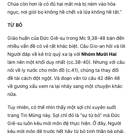
Chúa còn hơn là có đủ hai mắt mà bị ném vào hỏa 
ngục, nơi giòi bọ không hề chết và lửa không hề tắt.”
TỪ BỎ
Giáo huấn của Đức Giê-su trong Mc 9,38-48 bàn đến 
nhiều vấn đề có vẻ rất khác biệt. Câu Gio-an hỏi và lời 
Người đáp về kẻ trừ quỷ xa lạ với 
Nhóm Mười Hai
làm nên một khối duy nhất (cc.38-40). Nhưng với câu 
nói về ly nước cho môn đồ (c.41), chúng ta thay đổi 
đề tài cách đột ngột. Và đoạn văn từ câu 42 đến 48 
về gương xấu xem ra lại nhảy sang một chuyện khác 
nữa.
Tuy nhiên, có thể nhìn thấy một sợi chỉ xuyên suốt 
trang Tin Mừng này. Sợi chỉ đó là “sự từ bỏ” mà Đức 
Giê-su luôn kêu mời môn đệ thực hiện. Ở đây, Người 
kêu mời môn đệ trước hết hãy từ bỏ tinh thần bè phái, 