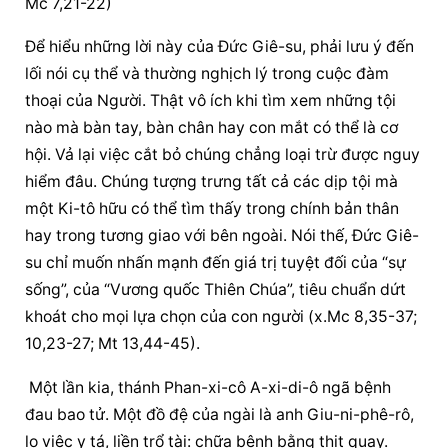
Mc 7,21-22)
Để hiểu những lời này của Đức Giê-su, phải lưu ý đến 
lối nói cụ thể và thường nghịch lý trong cuộc đàm 
thoại của Người. Thật vô ích khi tìm xem những tội 
nào mà bàn tay, bàn chân hay con mắt có thể là cơ 
hội. Vả lại việc cắt bỏ chúng chẳng loại trừ được nguy 
hiểm đâu. Chúng tượng trưng tất cả các dịp tội mà 
một Ki-tô hữu có thể tìm thấy trong chính bản thân 
hay trong tương giao với bên ngoài. Nói thế, Đức Giê-
su chỉ muốn nhấn mạnh đến giá trị tuyệt đối của “sự 
sống”, của “Vương quốc Thiên Chúa”, tiêu chuẩn dứt 
khoát cho mọi lựa chọn của con người (x.Mc 8,35-37; 
10,23-27; Mt 13,44-45).
 Một lần kia, thánh Phan-xi-cô A-xi-di-ô ngã bệnh 
đau bao tử. Một đồ đệ của ngài là anh Giu-ni-phê-rô, 
lo việc y tá, liền trổ tài: chữa bệnh bằng thịt quay. 