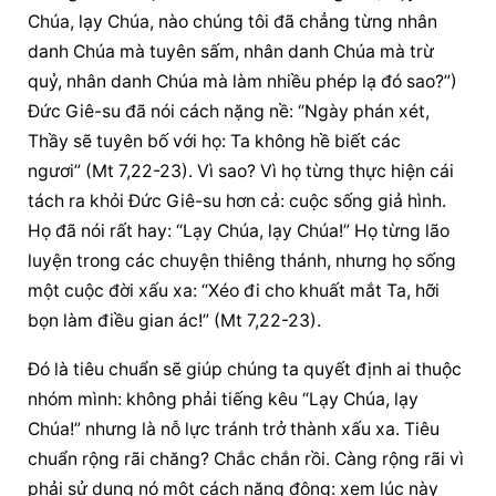
Chúa, lạy Chúa, nào chúng tôi đã chẳng từng nhân 
danh Chúa mà tuyên sấm, nhân danh Chúa mà trừ 
quỷ, nhân danh Chúa mà làm nhiều phép lạ đó sao?”) 
Đức Giê-su đã nói cách nặng nề: “Ngày phán xét, 
Thầy sẽ tuyên bố với họ: Ta không hề biết các 
ngươi” (Mt 7,22-23). Vì sao? Vì họ từng thực hiện cái 
tách ra khỏi Đức Giê-su hơn cả: cuộc sống giả hình. 
Họ đã nói rất hay: “Lạy Chúa, lạy Chúa!” Họ từng lão 
luyện trong các chuyện thiêng thánh, nhưng họ sống 
một cuộc đời xấu xa: “Xéo đi cho khuất mắt Ta, hỡi 
bọn làm điều gian ác!” (Mt 7,22-23).
Đó là tiêu chuẩn sẽ giúp chúng ta quyết định ai thuộc 
nhóm mình: không phải tiếng kêu “Lạy Chúa, lạy 
Chúa!” nhưng là nỗ lực tránh trở thành xấu xa. Tiêu 
chuẩn rộng rãi chăng? Chắc chắn rồi. Càng rộng rãi vì 
phải sử dụng nó một cách năng động: xem lúc này 