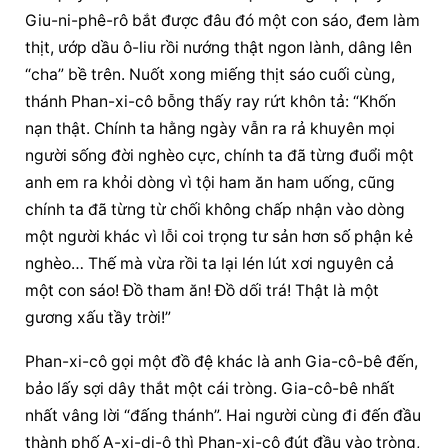
Giu-ni-phê-rô bắt được đâu đó một con sáo, đem làm 
thịt, ướp dầu ô-liu rồi nướng thật ngon lành, dâng lên 
“cha” bề trên. Nuốt xong miếng thịt sáo cuối cùng, 
thánh Phan-xi-cô bỗng thấy ray rứt khôn tả: “Khốn 
nạn thật. Chính ta hằng ngày vẫn ra rả khuyên mọi 
người sống đời nghèo cực, chính ta đã từng đuổi một 
anh em ra khỏi dòng vì tội ham ăn ham uống, cũng 
chính ta đã từng từ chối không chấp nhận vào dòng 
một người khác vì lỗi coi trọng tư sản hơn số phận kẻ 
nghèo… Thế mà vừa rồi ta lại lén lút xơi nguyên cả 
một con sáo! Đồ tham ăn! Đồ dối trá! Thật là một 
gương xấu tầy trời!”
Phan-xi-cô gọi một đồ đệ khác là anh Gia-cô-bê đến, 
bảo lấy sợi dây thắt một cái tròng. Gia-cô-bê nhất 
nhất vâng lời “đấng thánh”. Hai người cùng đi đến đầu 
thành phố A-xi-di-ô thì Phan-xi-cô đút đầu vào tròng, 