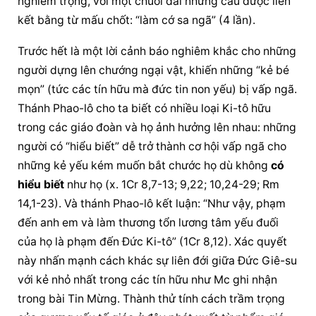
nghiêm trọng, với một chuỗi dài những câu được liên 
kết bằng từ mấu chốt: “làm cớ sa ngã” (4 lần).
Trước hết là một lời cảnh báo nghiêm khắc cho những 
người dựng lên chướng ngại vật, khiến những “kẻ bé 
mọn” (tức các tín hữu mà đức tin non yếu) bị vấp ngã. 
Thánh Phao-lô cho ta biết có nhiều loại Ki-tô hữu 
trong các giáo đoàn và họ ảnh hưởng lên nhau: những 
người có “hiểu biết” dễ trở thành cơ hội vấp ngã cho 
những kẻ yếu kém muốn bắt chước họ dù không 
có 
hiểu biết
 như họ (x. 1Cr 8,7-13; 9,22; 10,24-29; Rm 
14,1-23). Và thánh Phao-lô kết luận: “Như vậy, phạm 
đến anh em và làm thương tổn lương tâm yếu đuối 
của họ là phạm đến Đức Ki-tô” (1Cr 8,12). Xác quyết 
này nhấn mạnh cách khác sự liên đới giữa Đức Giê-su 
với kẻ nhỏ nhất trong các tín hữu như Mc ghi nhận 
trong bài Tin Mừng. Thành thử tính cách trầm trọng 