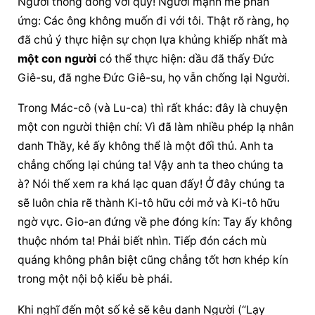
Người thông đồng với quỷ! Người mạnh mẽ phản 
ứng: Các ông không muốn đi với tôi. Thật rõ ràng, họ 
đã chủ ý thực hiện sự chọn lựa khủng khiếp nhất mà 
một con người
 có thể thực hiện: dầu đã thấy Đức 
Giê-su, đã nghe Đức Giê-su, họ vẫn chống lại Người.
Trong Mác-cô (và Lu-ca) thì rất khác: đây là chuyện 
một con người
 thiện chí: Vì đã làm nhiều phép lạ nhân 
danh Thầy, kẻ ấy không thể là một đối thủ. Anh ta 
chẳng chống lại chúng ta! Vậy anh ta theo chúng ta 
à? Nói thế xem ra khá lạc quan đấy! Ở đây chúng ta 
sẽ luôn chia rẽ thành Ki-tô hữu cởi mở và Ki-tô hữu 
ngờ vực. Gio-an đứng về phe đóng kín: Tay ấy không 
thuộc nhóm ta! Phải biết nhìn. Tiếp đón cách mù 
quáng không phân biệt cũng chẳng tốt hơn khép kín 
trong một nội bộ kiểu bè phái.
Khi nghĩ đến một số kẻ sẽ kêu danh Người (“Lạy 