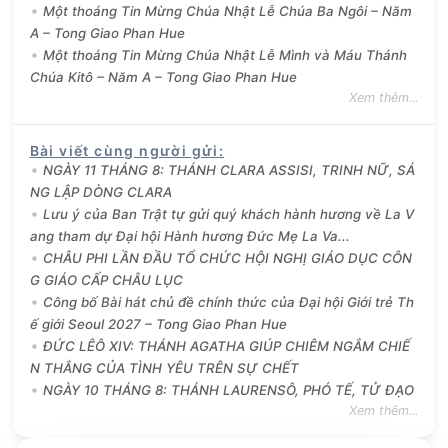
Một thoáng Tin Mừng Chúa Nhật Lễ Chúa Ba Ngôi – Năm
A – Tong Giao Phan Hue
Một thoáng Tin Mừng Chúa Nhật Lễ Mình và Máu Thánh
Chúa Kitô – Năm A – Tong Giao Phan Hue
Xem thêm...
Bài viết cùng người gửi
:
NGÀY 11 THÁNG 8: THÁNH CLARA ASSISI, TRINH NỮ, SÁ
NG LẬP DÒNG CLARA
Lưu ý của Ban Trật tự gửi quý khách hành hương về La V
ang tham dự Đại hội Hành hương Đức Mẹ La Va...
CHÂU PHI LẦN ĐẦU TỔ CHỨC HỘI NGHỊ GIÁO DỤC CÔN
G GIÁO CẤP CHÂU LỤC
Công bố Bài hát chủ đề chính thức của Đại hội Giới trẻ Th
ế giới Seoul 2027 – Tong Giao Phan Hue
ĐỨC LÊÔ XIV: THÁNH AGATHA GIÚP CHIÊM NGẮM CHIẾ
N THẮNG CỦA TÌNH YÊU TRÊN SỰ CHẾT
NGÀY 10 THÁNG 8: THÁNH LAURENSÔ, PHÓ TẾ, TỬ ĐẠO
Xem thêm...