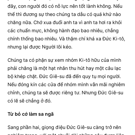
đây, con người đó có nỗ lực nên tốt lành không. Nếu 
thế thì đương sự theo chúng ta dẫu có quá khứ nào 
chăng nữa. Chớ xua đuổi anh ta vì anh ta hơi ra khỏi 
các chuẩn mực, không hành đạo bao nhiêu, chẳng 
chính thống bao nhiêu. Và thậm chí khá xa Đức Ki-tô, 
nhưng lại được Người lôi kéo.
Chúng ta có phận sự xem nhóm Ki-tô hữu của mình 
phải chăng là một hạt nhân thu hút hay một câu lạc 
bộ khép chặt. Đức Giê-su đã đến quy tụ mọi người. 
Nếu đóng kín các cửa để nhóm mình vẫn mãi nghiêm 
chỉnh, chúng ta sẽ được riêng tư. Nhưng Đức Giê-su 
có lẽ sẽ chẳng ở đó.
Từ bỏ cớ làm sa ngã
Sang phần hai, giọng điệu Đức Giê-su càng trở nên 