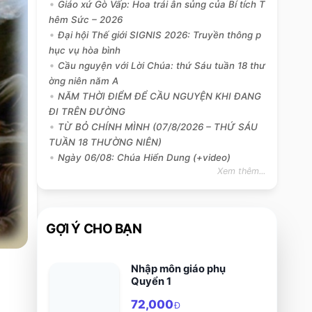
Giáo xứ Gò Vấp: Hoa trái ân sủng của Bí tích T
hêm Sức – 2026
Đại hội Thế giới SIGNIS 2026: Truyền thông p
hục vụ hòa bình
Cầu nguyện với Lời Chúa: thứ Sáu tuần 18 thư
ờng niên năm A
NĂM THỜI ĐIỂM ĐỂ CẦU NGUYỆN KHI ĐANG
ĐI TRÊN ĐƯỜNG
TỪ BỎ CHÍNH MÌNH (07/8/2026 – THỨ SÁU
TUẦN 18 THƯỜNG NIÊN)
Ngày 06/08: Chúa Hiển Dung (+video)
Xem thêm...
GỢI Ý CHO BẠN
Nhập môn giáo phụ
Quyển 1
72,000
Đ