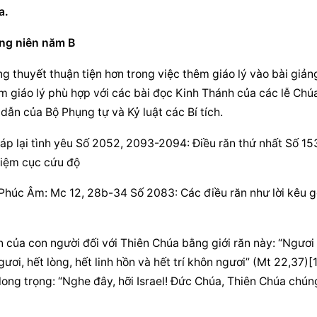
a.
ờng niên năm B
 thuyết thuận tiện hơn trong việc thêm giáo lý vào bài giảng
m giáo lý phù hợp với các bài đọc Kinh Thánh của các lễ Chúa
ẫn của Bộ Phụng tự và Kỷ luật các Bí tích.
đáp lại tình yêu Số 2052, 2093-2094: Điều răn thứ nhất Số 15
hiệm cục cứu độ
28 Phúc Âm: Mc 12, 28b-34 Số 2083: Các điều răn như lời kêu gọ
của con người đối với Thiên Chúa bằng giới răn này: “Ngươi 
i, hết lòng, hết linh hồn và hết trí khôn ngươi” (Mt 22,37)[1]
 long trọng: “Nghe đây, hỡi Israel! Đức Chúa, Thiên Chúa chúng