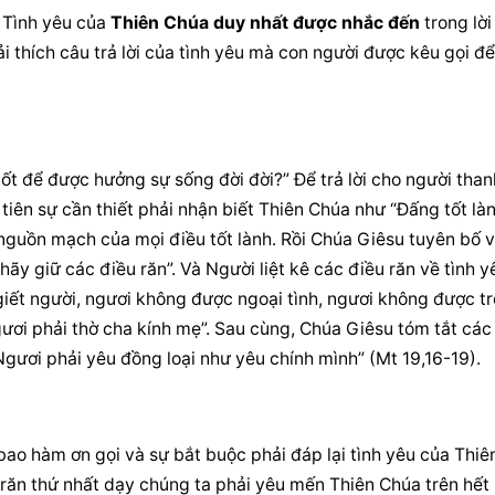
 Tình yêu của 
Thiên Chúa duy nhất
được nhắc đến
 trong lời
ải thích câu trả lời của tình yêu mà con người được kêu gọi để 
tốt để được hưởng sự sống đời đời?” Để trả lời cho người thanh
tiên sự cần thiết phải nhận biết Thiên Chúa như “Đấng tốt làn
nguồn mạch của mọi điều tốt lành. Rồi Chúa Giêsu tuyên bố vớ
ãy giữ các điều răn”. Và Người liệt kê các điều răn về tình yê
giết người, ngươi không được ngoại tình, ngươi không được tr
ơi phải thờ cha kính mẹ”. Sau cùng, Chúa Giêsu tóm tắt các 
Ngươi phải yêu đồng loại như yêu chính mình” (Mt 19,16-19).
ao hàm ơn gọi và sự bắt buộc phải đáp lại tình yêu của Thiên
ăn thứ nhất dạy chúng ta phải yêu mến Thiên Chúa trên hết 