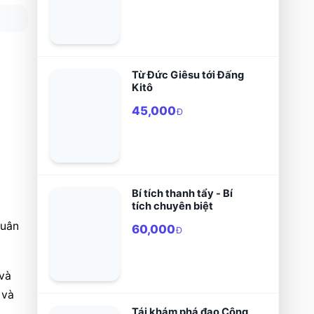
Từ Đức Giêsu tới Đấng
Kitô
45,000
Đ
Bí tích thanh tẩy - Bí
tích chuyên biệt
uân 
60,000
Đ
và 
và 
Tái khám phá đạo Công