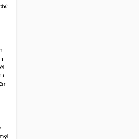
 thứ 
 
h 
i 
u 
ộm 
 
mọi 