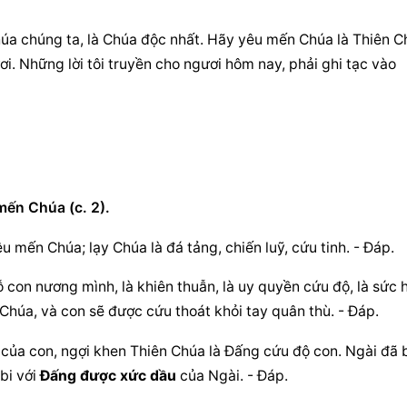
Chúa chúng ta, là Chúa độc nhất. Hãy yêu mến Chúa là Thiên C
ơi. Những lời tôi truyền cho ngươi hôm nay, phải ghi tạc vào 
mến Chúa (c. 2).
u mến Chúa; lạy Chúa là đá tảng, chiến luỹ, cứu tinh. - Đáp.
 con nương mình, là khiên thuẫn, là uy quyền cứu độ, là sức h
húa, và con sẽ được cứu thoát khỏi tay quân thù. - Đáp.
của con, ngợi khen Thiên Chúa là Đấng cứu độ con. Ngài đã b
bi với 
Đấng được xức dầu
 của Ngài. - Đáp.