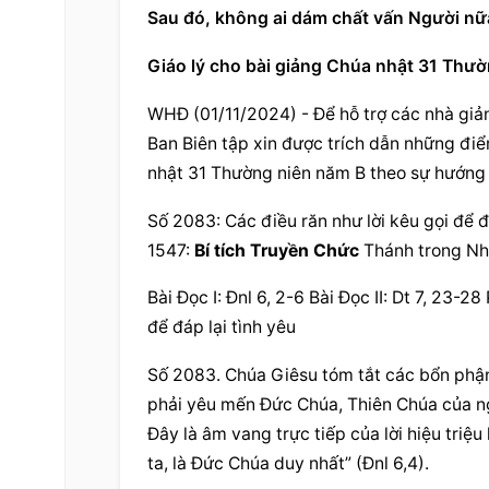
Sau đó, không ai dám chất vấn Người nữ
Giáo lý cho bài giảng Chúa nhật 31 Thư
WHĐ (01/11/2024) - Để hỗ trợ các nhà giảng
Ban Biên tập xin được trích dẫn những điể
nhật 31 Thường niên năm B theo sự hướng d
Số 2083: Các điều răn như lời kêu gọi để 
1547: 
Bí tích Truyền Chức
 Thánh trong N
Bài Ðọc I: Ðnl 6, 2-6 Bài Ðọc II: Dt 7, 23-
để đáp lại tình yêu
Số 2083. Chúa Giêsu tóm tắt các bổn phận 
phải yêu mến Đức Chúa, Thiên Chúa của ngươ
Đây là âm vang trực tiếp của lời hiệu triệu
ta, là Đức Chúa duy nhất” (Đnl 6,4).