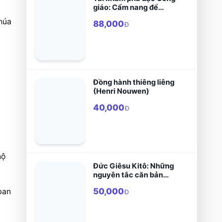
giáo: Cẩm nang để
sống đạo say mê và
húa 
88,000
hiệu quả
Đ
Đồng hành thiêng liêng
(Henri Nouwen)
40,000
Đ
ộ 
Đức Giêsu Kitô: Những
nguyên tắc căn bản
của Kitô học
50,000
an 
Đ