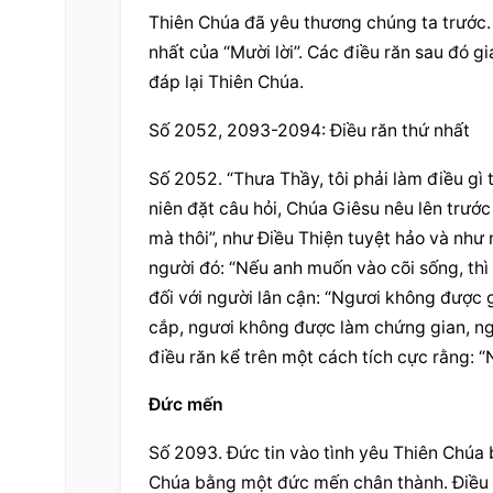
Thiên Chúa đã yêu thương chúng ta trước.
nhất của “Mười lời”. Các điều răn sau đó gi
đáp lại Thiên Chúa.
Số 2052, 2093-2094: Điều răn thứ nhất
Số 2052. “Thưa Thầy, tôi phải làm điều gì 
niên đặt câu hỏi, Chúa Giêsu nêu lên trước 
mà thôi”, như Điều Thiện tuyệt hảo và như 
người đó: “Nếu anh muốn vào cõi sống, thì h
đối với người lân cận: “Ngươi không được 
cắp, ngươi không được làm chứng gian, ngư
điều răn kể trên một cách tích cực rằng: “
Đức mến
Số 2093. Đức tin vào tình yêu Thiên Chúa b
Chúa bằng một đức mến chân thành. Điều r