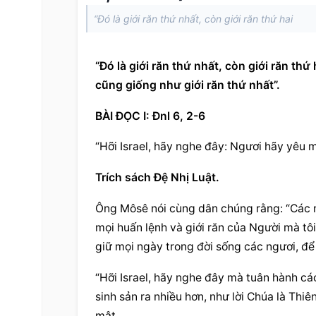
“Đó là giới răn thứ nhất, còn giới răn thứ hai
“Đó là giới răn thứ nhất, còn giới răn thứ 
cũng giống như giới răn thứ nhất”.
BÀI ĐỌC I: Đnl 6, 2-6
“Hỡi Israel, hãy nghe đây: Ngươi hãy yêu 
Trích sách Đệ Nhị Luật.
Ông Môsê nói cùng dân chúng rằng: “Các ng
mọi huấn lệnh và giới răn của Người mà tôi
giữ mọi ngày trong đời sống các ngươi, để
“Hỡi Israel, hãy nghe đây mà tuân hành cá
sinh sản ra nhiều hơn, như lời Chúa là Thi
mật.