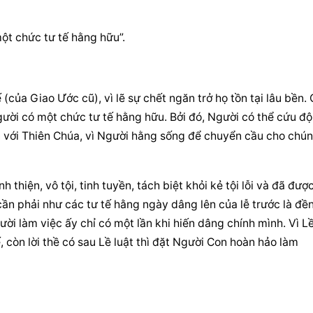
một chức tư tế hằng hữu”.
của Giao Ước cũ), vì lẽ sự chết ngăn trở họ tồn tại lâu bền. 
Người có một chức tư tế hằng hữu. Bởi đó, Người có thể cứu độ 
 với Thiên Chúa, vì Người hằng sống để chuyển cầu cho chún
 thiện, vô tội, tinh tuyền, tách biệt khỏi kẻ tội lỗi và đã được
ần phải như các tư tế hằng ngày dâng lên của lễ trước là đền 
gười làm việc ấy chỉ có một lần khi hiến dâng chính mình. Vì Lề
, còn lời thề có sau Lề luật thì đặt Người Con hoàn hảo làm 