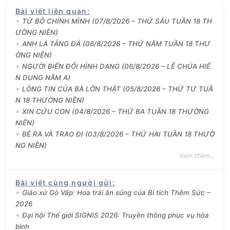
Bài viết liên quan
:
TỪ BỎ CHÍNH MÌNH (07/8/2026 – THỨ SÁU TUẦN 18 TH
ƯỜNG NIÊN)
ANH LÀ TẢNG ĐÁ (06/8/2026 – THỨ NĂM TUẦN 18 THƯ
ỜNG NIÊN)
NGƯỜI BIẾN ĐỔI HÌNH DẠNG (06/8/2026 – LỄ CHÚA HIỂ
N DUNG NĂM A)
LÒNG TIN CỦA BÀ LỚN THẬT (05/8/2026 – THỨ TƯ TUẦ
N 18 THƯỜNG NIÊN)
XIN CỨU CON (04/8/2026 – THỨ BA TUẦN 18 THƯỜNG
NIÊN)
BẺ RA VÀ TRAO ĐI (03/8/2026 – THỨ HAI TUẦN 18 THƯỜ
NG NIÊN)
Xem thêm...
Bài viết cùng người gửi
:
Giáo xứ Gò Vấp: Hoa trái ân sủng của Bí tích Thêm Sức –
2026
Đại hội Thế giới SIGNIS 2026: Truyền thông phục vụ hòa
bình