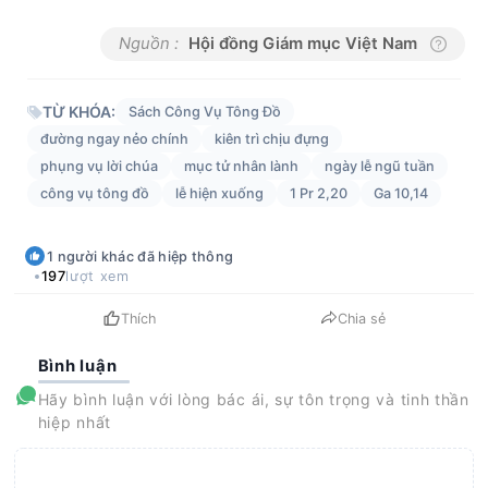
Nguồn :
Hội đồng Giám mục Việt Nam
TỪ KHÓA:
Sách Công Vụ Tông Đồ
đường ngay nẻo chính
kiên trì chịu đựng
phụng vụ lời chúa
mục tử nhân lành
ngày lễ ngũ tuần
công vụ tông đồ
lễ hiện xuống
1 Pr 2,20
Ga 10,14
1
người khác
đã hiệp thông
197
lượt xem
Thích
Chia sẻ
Bình luận
Hãy bình luận với lòng bác ái, sự tôn trọng và tinh thần
hiệp nhất