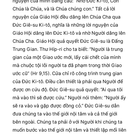
nguyện của mình bằng câu: “Nhờ Đức Ki-tô, Con 
Chúa là Chúa, và là Chúa chúng con.” Tất cả lời 
nguyện của Giáo Hội đều dâng lên Chúa Cha qua 
Đức Giê-su Ki-tô, nghĩa là những lời nguyện của 
Giáo Hội dâng lên Đức Ki-tô và nhờ Người dâng lên 
Chúa Cha. Giáo Hội quả quyết Đức Giê-su là Đấng 
Trung Gian. Thư Híp-ri cho ta biết: “Người là trung 
gian của một Giao ước mới, lấy cái chết của mình 
mà chuộc tội lỗi người ta đã phạm trong thời Giao 
ước cũ” (Hr 9,15). Cửa chỉ rõ công trình trung gian 
của Đức Ki-tô. Điều cần thiết là phải qua Người để 
được ơn cứu độ. Đức Giê-su quả quyết: “Ai qua tôi 
mà vào thì sẽ được cứu.” Người nói thêm: “Người ấy 
sẽ ra vào và gặp được đồng cỏ.” Đức Giê-su dẫn 
đưa chúng ta vào thế giới nội tâm và cả thế giới 
bên ngoài. Chúng ta phải ở với Người khi chúng ta 
muốn bước vào thế giới nội tâm và thiết lập mối liên 