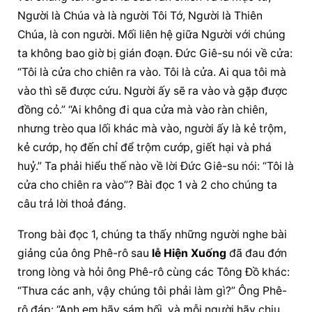
Người là Chúa và là người Tôi Tớ, Người là Thiên 
Chúa, là con người. Mối liên hệ giữa Người với chúng 
ta không bao giờ bị gián đoạn. Đức Giê-su nói về cửa: 
“Tôi là cửa cho chiên ra vào. Tôi là cửa. Ai qua tôi mà 
vào thì sẽ được cứu. Người ấy sẽ ra vào và gặp được 
đồng cỏ.” “Ai không đi qua cửa mà vào ràn chiên, 
nhưng trèo qua lối khác mà vào, người ấy là kẻ trộm, 
kẻ cướp, họ đến chỉ để trộm cướp, giết hại và phá 
huỷ.” Ta phải hiểu thế nào về lời Đức Giê-su nói: “Tôi là 
cửa cho chiên ra vào”? Bài đọc 1 và 2 cho chúng ta 
câu trả lời thoả đáng.
Trong bài đọc 1, chúng ta thấy những người nghe bài 
giảng của ông Phê-rô sau 
lễ Hiện Xuống
 đã đau đớn 
trong lòng và hỏi ông Phê-rô cùng các Tông Đồ khác: 
“Thưa các anh, vậy chúng tôi phải làm gì?” Ông Phê-
rô đáp: “Anh em hãy sám hối, và mỗi người hãy chịu 