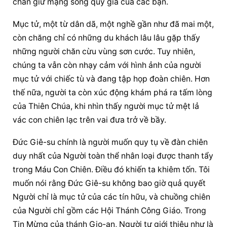
chăn giữ mạng sống quý giá của các bạn.
Mục tử, một từ dân dã, một nghề gần như đã mai một, 
còn chăng chỉ có những du khách lâu lâu gặp thấy 
những người chăn cừu vùng sơn cước. Tuy nhiên, 
chúng ta vẫn còn nhạy cảm với hình ảnh của người 
mục tử với chiếc tù và đang tập họp đoàn chiên. Hơn 
thế nữa, người ta còn xúc động khám phá ra tấm lòng 
của Thiên Chúa, khi nhìn thấy người mục tử mệt lả 
vác con chiên lạc trên vai đưa trở về bầy.
Đức Giê-su chính là người muốn quy tụ về đàn chiên 
duy nhất của Người toàn thể nhân loại được thanh tẩy 
trong Máu Con Chiên. Điều đó khiến ta khiêm tốn. Tôi 
muốn nói rằng Đức Giê-su không bao giờ quả quyết 
Người chỉ là mục tử của các tín hữu, và chuồng chiên 
của Người chỉ gồm các Hội Thánh Công Giáo. Trong 
Tin Mừng của thánh Gio-an, Người tự giới thiệu như là 