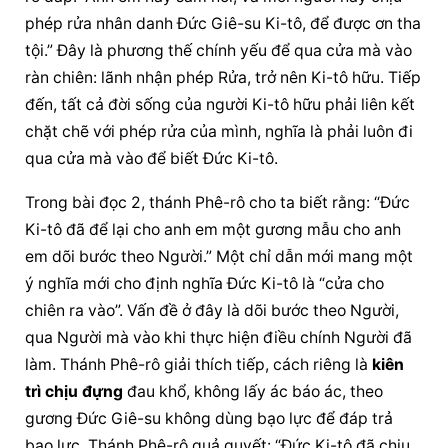
phép rửa nhân danh Đức Giê-su Ki-tô, để được ơn tha 
tội.” Đây là phương thế chính yếu để qua cửa mà vào 
ràn chiên: lãnh nhận phép Rửa, trở nên Ki-tô hữu. Tiếp 
đến, tất cả đời sống của người Ki-tô hữu phải liên kết 
chặt chẽ với phép rửa của mình, nghĩa là phải luôn đi 
qua cửa mà vào để biết Đức Ki-tô.
Trong bài đọc 2, thánh Phê-rô cho ta biết rằng: “Đức 
Ki-tô đã để lại cho anh em một gương mẫu cho anh 
em dõi bước theo Người.” Một chỉ dẫn mới mang một 
ý nghĩa mới cho định nghĩa Đức Ki-tô là “cửa cho 
chiên ra vào”. Vấn đề ở đây là dõi bước theo Người, 
qua Người mà vào khi thực hiện điều chính Người đã 
làm. Thánh Phê-rô giải thích tiếp, cách riêng là 
kiên 
trì chịu đựng
 đau khổ, không lấy ác báo ác, theo 
gương Đức Giê-su không dùng bạo lực để đáp trả 
bạo lực. Thánh Phê-rô quả quyết: “Đức Ki-tô đã chịu 