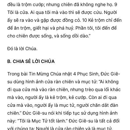
đều là trộm cướp; nhưng chiên đã không nghe họ. 9 
Tôi là cửa. Ai qua tôi mà vào thì sẽ được cứu. Người 
ấy sẽ ra vào và gặp được đồng cỏ. 10 Kẻ trộm chỉ đến 
để ăn trộm, giết hại và phá huỷ. Phần tôi, tôi đến để 
cho chiên được sống, và sống dồi dào.”
Đó là lời Chúa.
B. CHIA SẺ LỜI CHÚA
Trong bài Tin Mừng Chúa nhật 4 Phục Sinh, Đức Giê-
su dùng hình ảnh cửa ràn chiên và mục tử: “Ai không 
đi qua cửa mà vào ràn chiên, nhưng trèo qua lối khác 
mà vào, người ấy là kẻ trộm, kẻ cướp. Còn ai đi qua 
cửa mà vào, người ấy là mục tử, người chăn dắt đàn 
chiên.” Đức Giê-su nói khi tiếp tục sử dụng hình ảnh 
này: “Tôi là Mục Tử tốt lành.” Đức Giê-su là tất cả đối 
với chúng ta: Người là cửa ràn chiên và là mục tử, 