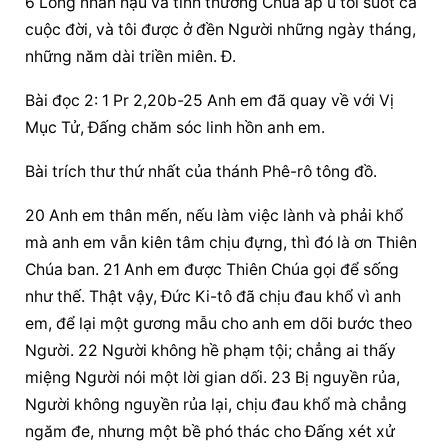
6 Lòng nhân hậu và tình thương Chúa ấp ủ tôi suốt cả 
cuộc đời, và tôi được ở đền Người những ngày tháng, 
những năm dài triền miên. Đ.
Bài đọc 2: 1 Pr 2,20b-25 Anh em đã quay về với Vị 
Mục Tử, Ðấng chăm sóc linh hồn anh em.
Bài trích thư thứ nhất của thánh Phê-rô tông đồ.
20 Anh em thân mến, nếu làm việc lành và phải khổ 
mà anh em vẫn kiên tâm chịu đựng, thì đó là ơn Thiên 
Chúa ban. 21 Anh em được Thiên Chúa gọi để sống 
như thế. Thật vậy, Đức Ki-tô đã chịu đau khổ vì anh 
em, để lại một gương mẫu cho anh em dõi bước theo 
Người. 22 Người không hề phạm tội; chẳng ai thấy 
miệng Người nói một lời gian dối. 23 Bị nguyền rủa, 
Người không nguyền rủa lại, chịu đau khổ mà chẳng 
ngăm đe, nhưng một bề phó thác cho Đấng xét xử 