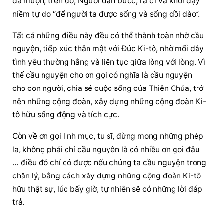
đã mượn, trên đó, Người dẫn bước, ra đi và khơi dậy 
niềm tự do “để người ta được sống và sống dồi dào”.
Tất cả những điều này đều có thể thành toàn nhờ cầu 
nguyện, tiếp xúc thân mật với Đức Ki-tô, nhờ mối dây 
tình yêu thường hằng và liên tục giữa lòng với lòng. Vì 
thế cầu nguyện cho ơn gọi có nghĩa là cầu nguyện 
cho con người, chia sẻ cuộc sống của Thiên Chúa, trở 
nên những cộng đoàn, xây dựng những cộng đoàn Ki-
tô hữu sống động và tích cực.
Còn về ơn gọi linh mục, tu sĩ, đừng mong những phép 
lạ, không phải chỉ cầu nguyện là có nhiều ơn gọi đâu 
… điều đó chỉ có được nếu chúng ta cầu nguyện trong 
chân lý, bằng cách xây dựng những cộng đoàn Ki-tô 
hữu thật sự, lúc bấy giờ, tự nhiên sẽ có những lời đáp 
trả.